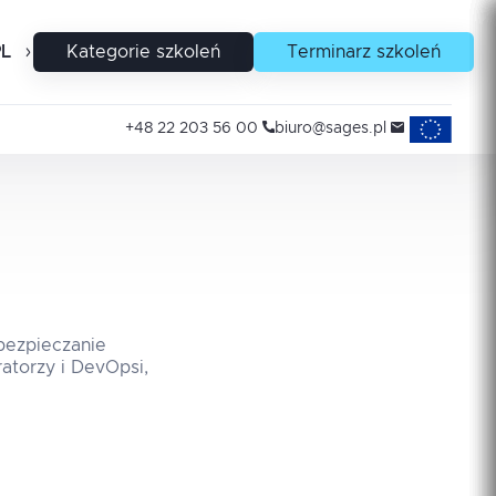
PL
EN
Kategorie szkoleń
Terminarz szkoleń
Projekty uni
+48 22 203 56 00
biuro@sages.pl
bezpieczanie
ratorzy i DevOpsi,