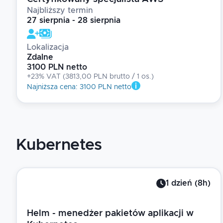
Najbliższy termin
27 sierpnia - 28 sierpnia
Lokalizacja
Zdalne
3100 PLN netto
+23% VAT
(
3813,00 PLN brutto
/ 1
os.
)
Najniższa cena
:
3100 PLN netto
Kubernetes
1
dzień
(
8
h)
Helm - menedżer pakietów aplikacji w