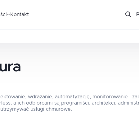
ści
Kontakt
ura
jektowanie, wdrażanie, automatyzację, monitorowanie i za
ess, a ich odbiorcami są programiści, architekci, administ
z utrzymywać usługi chmurowe.