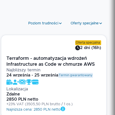
Poziom trudności
Oferty specjalne
Oferta specjalna
2
dni
(
16
h)
Terraform - automatyzacja wdrożeń
Infrastructure as Code w chmurze AWS
Najbliższy termin
24 września - 25 września
Termin gwarantowany
Lokalizacja
Zdalne
2850 PLN netto
+23% VAT
(
3505,50 PLN brutto
/ 1
os.
)
Najniższa cena
:
2850 PLN netto