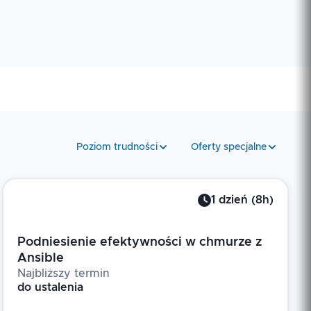
Poziom trudności
Oferty specjalne
1
dzień
(
8
h)
Podniesienie efektywności w chmurze z
Ansible
Najbliższy termin
do ustalenia