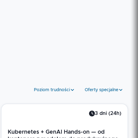
Poziom trudności
Oferty specjalne
3
dni
(
24
h)
Kubernetes + GenAI Hands-on — od