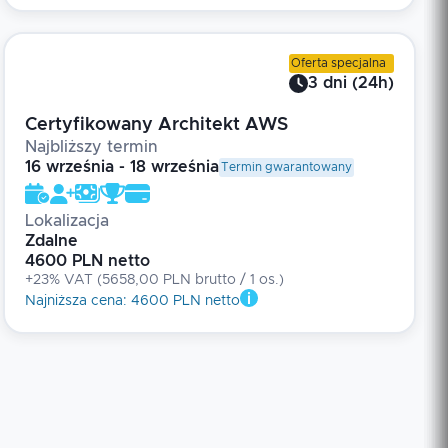
Oferta specjalna
3
dni
(
24
h)
Certyfikowany Architekt AWS
Najbliższy termin
16 września - 18 września
Termin gwarantowany
Lokalizacja
Zdalne
4600 PLN netto
+23% VAT
(
5658,00 PLN brutto
/ 1
os.
)
Najniższa cena
:
4600 PLN netto