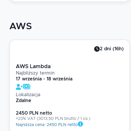
AWS
2
dni
(
16
h)
AWS Lambda
Najbliższy termin
17 września - 18 września
Lokalizacja
Zdalne
2450 PLN netto
+23% VAT
(
3013,50 PLN brutto
/ 1
os.
)
Najniższa cena
:
2450 PLN netto