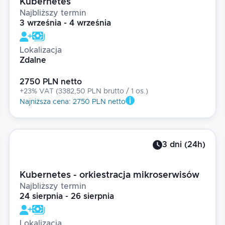
Kubernetes
Najbliższy termin
3 września - 4 września
Lokalizacja
Zdalne
2750 PLN netto
+23% VAT
(
3382,50 PLN brutto
/ 1
os.
)
Najniższa cena
:
2750 PLN netto
3
dni
(
24
h)
Kubernetes - orkiestracja mikroserwisów
Najbliższy termin
24 sierpnia - 26 sierpnia
Lokalizacja