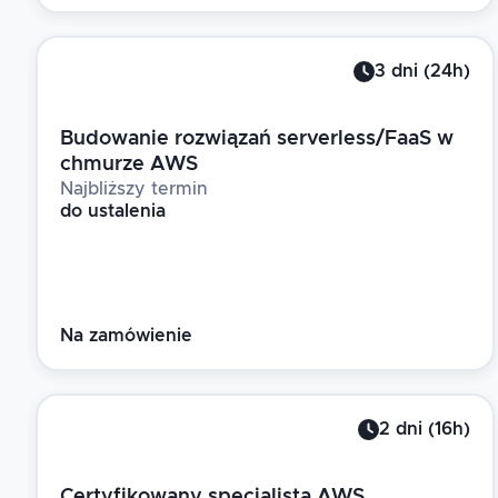
3
dni
(
24
h)
Budowanie rozwiązań serverless/FaaS w
chmurze AWS
Najbliższy termin
do ustalenia
Na zamówienie
2
dni
(
16
h)
Certyfikowany specjalista AWS