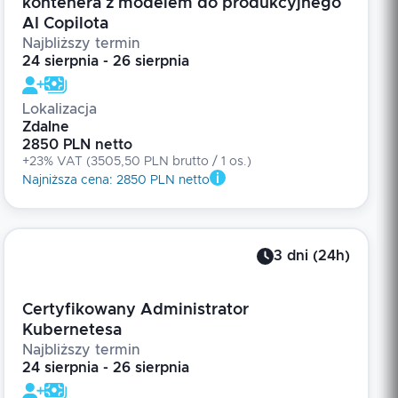
kontenera z modelem do produkcyjnego
AI Copilota
Najbliższy termin
24 sierpnia - 26 sierpnia
Lokalizacja
Zdalne
2850 PLN netto
+23% VAT
(
3505,50 PLN brutto
/ 1
os.
)
Najniższa cena
:
2850 PLN netto
3
dni
(
24
h)
Certyfikowany Administrator
Kubernetesa
Najbliższy termin
24 sierpnia - 26 sierpnia