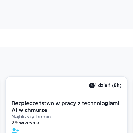
1
dzień
(
8
h)
Bezpieczeństwo w pracy z technologiami
AI w chmurze
Najbliższy termin
29 września