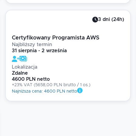
3
dni
(
24
h)
Certyfikowany Programista AWS
Najbliższy termin
31 sierpnia - 2 września
Lokalizacja
Zdalne
4600 PLN netto
+23% VAT
(
5658,00 PLN brutto
/ 1
os.
)
Najniższa cena
:
4600 PLN netto