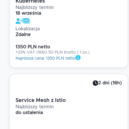
Kubernetes
Najbliższy termin
18 września
Lokalizacja
Zdalne
1350 PLN netto
+23% VAT
(
1660,50 PLN brutto
/ 1
os.
)
Najniższa cena
:
1350 PLN netto
2
dni
(
16
h)
Service Mesh z Istio
Najbliższy termin
do ustalenia