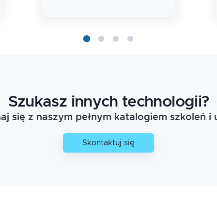
teoretyczno-
praktyczną do
pracy w chmurach :)
Szukasz innych technologii?
j się z naszym pełnym katalogiem szkoleń i 
Skontaktuj się