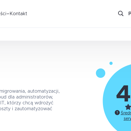
ści
Kontakt
4
 migrowania, automatyzacji,
ud dla administratorów,
IT, którzy chcą wdrożyć
oszty i zautomatyzować
Śred
ser