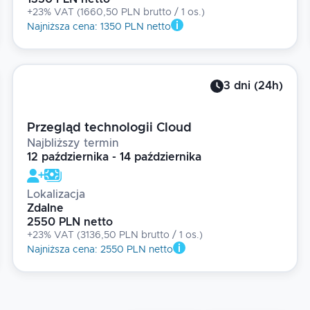
+23% VAT
(
1660,50 PLN brutto
/ 1
os.
)
Najniższa cena
:
1350 PLN netto
3
dni
(
24
h)
Przegląd technologii Cloud
Najbliższy termin
12 października - 14 października
Lokalizacja
Zdalne
2550 PLN netto
+23% VAT
(
3136,50 PLN brutto
/ 1
os.
)
Najniższa cena
:
2550 PLN netto