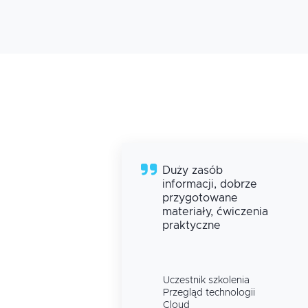
ię
Duży zasób
informacji, dobrze
zań
przygotowane
iem
materiały, ćwiczenia
go
praktyczne
a
Uczestnik szkolenia
ii
Przegląd technologii
Cloud