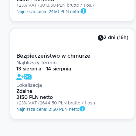
+23% VAT
(
3013,50 PLN brutto
/ 1
os.
)
Najniższa cena
:
2450 PLN netto
2
dni
(
16
h)
Bezpieczeństwo w chmurze
Najbliższy termin
13 sierpnia - 14 sierpnia
Lokalizacja
Zdalne
2150 PLN netto
+23% VAT
(
2644,50 PLN brutto
/ 1
os.
)
Najniższa cena
:
2150 PLN netto