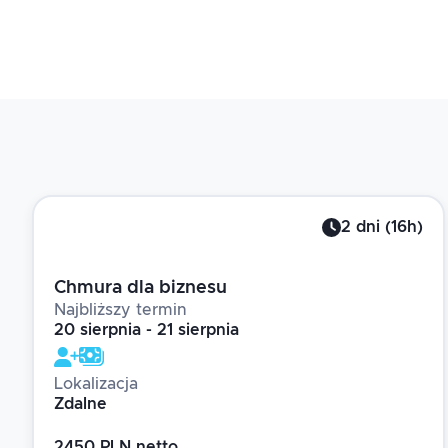
2
dni
(
16
h)
Chmura dla biznesu
Najbliższy termin
20 sierpnia - 21 sierpnia
Lokalizacja
Zdalne
2450 PLN netto