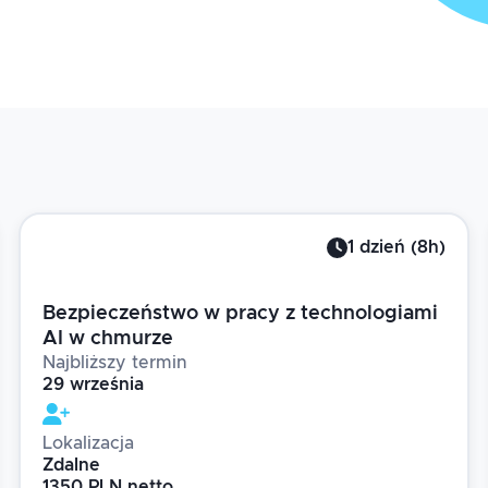
1
dzień
(
8
h)
Bezpieczeństwo w pracy z technologiami
AI w chmurze
Najbliższy termin
29 września
Lokalizacja
Zdalne
1350 PLN netto