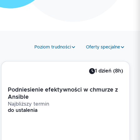
Poziom trudności
Oferty specjalne
1
dzień
(
8
h)
Podniesienie efektywności w chmurze z
Ansible
Najbliższy termin
do ustalenia