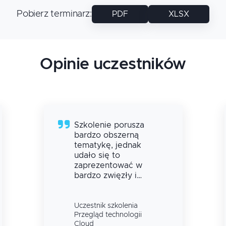
Pobierz terminarz
:
PDF
XLSX
Opinie uczestników
Szkolenie porusza
bardzo obszerną
tematykę, jednak
udało się to
zaprezentować w
bardzo zwięzły i
przejrzysty sposób.
Dzięki takiemu
podejściu mamy
Uczestnik szkolenia
Przegląd technologii
dobrą podstawę
Cloud