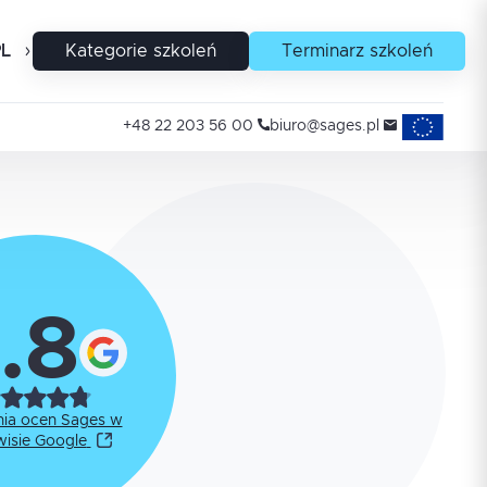
PL
EN
Kategorie szkoleń
Terminarz szkoleń
Projekty uni
+48 22 203 56 00
biuro@sages.pl
.8
nia ocen Sages w
wisie Google