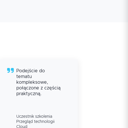
Podejście do
pod
tematu
pra
kompleksowe,
przy
połączone z częścią
wyja
praktyczną.
zag
bar
spos
niej
ucz
Uczestnik szkolenia
Ucze
Przegląd technologii
Prze
Cloud
Clou