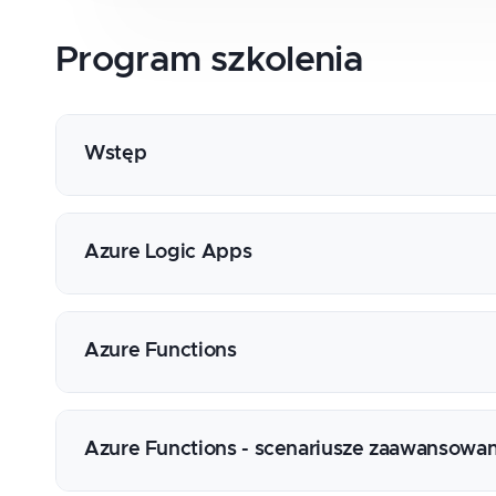
Program
szkolenia
Wstęp
Co to jest serverless?
Porównanie serverless u różnych dostawców
Azure Logic Apps
Dlaczego nie potrafimy przejść na serverless
Serverless w chmurze Azure
Jak działają Logic Apps?
Pisanie aplikacji z użyciem Azure Logic Apps
Azure Functions
Custom connectors - jak rozbudować Azure 
Wstęp do Azure Functions
Zasada działania Azure Functions
Azure Functions - scenariusze zaawansowa
Consumption Plan vs App Service Plan