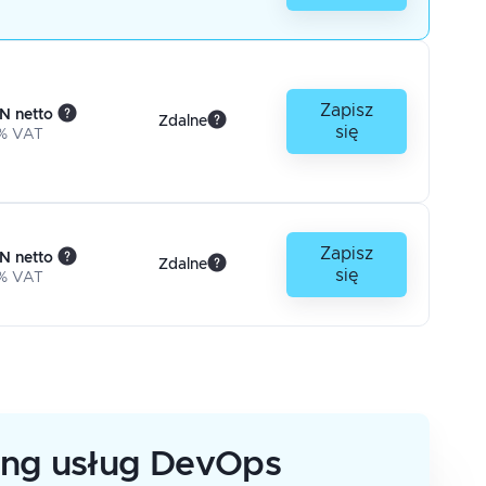
Zapisz
N netto
Zdalne
się
% VAT
Zapisz
N netto
Zdalne
się
% VAT
ing usług DevOps