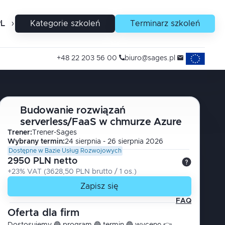
PL
EN
Kategorie szkoleń
Terminarz szkoleń
Projekty uni
+48 22 203 56 00
biuro@sages.pl
Budowanie rozwiązań
serverless/FaaS w chmurze Azure
Trener
:
Trener-Sages
Wybrany termin:
24 sierpnia - 26 sierpnia 2026
Dostępne w Bazie Usług Rozwojowych
2950 PLN netto
+23% VAT
(
3628,50 PLN brutto
/ 1
os.
)
Zapisz się
FAQ
Oferta dla firm