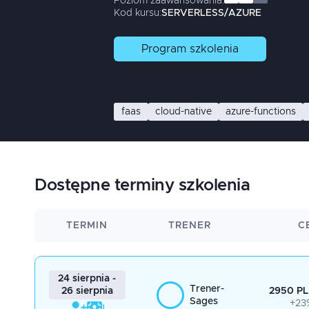
Poziom zaawansowania:
Kod kursu:
SERVERLESS/AZURE
Program
szkolenia
faas
cloud-native
azure-functions
Dostępne terminy szkolenia
TERMIN
TRENER
C
24 sierpnia -
Trener-
2950 PL
26 sierpnia
Sages
+23