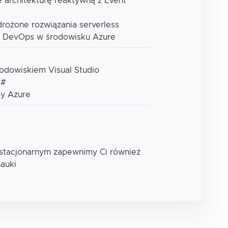
je architekturę reaktywną z Event
drożone rozwiązania serverless
ki DevOps w środowisku Azure
rodowiskiem Visual Studio
C#
y Azure
 stacjonarnym zapewnimy Ci również
nauki