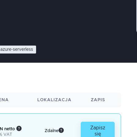
azure-serverless
ENA
LOKALIZACJA
ZAPIS
Zapisz
N netto
Zdalne
się
% VAT