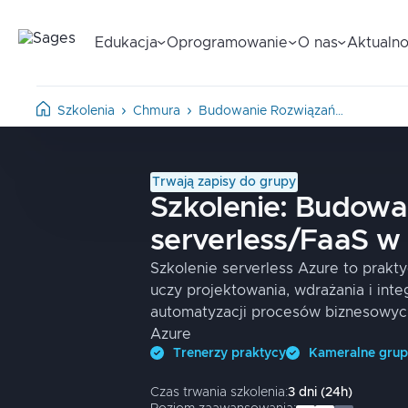
Edukacja
Oprogramowanie
O nas
Aktualno
Szkolenia
Chmura
Budowanie Rozwiązań…
Trwają zapisy do grupy
Szkolenie:
Budowan
serverless/FaaS w
Szkolenie serverless Azure to prakty
uczy projektowania, wdrażania i inte
automatyzacji procesów biznesowyc
Azure
Trenerzy praktycy
Kameralne gru
Czas trwania szkolenia:
3
dni
(
24
h)