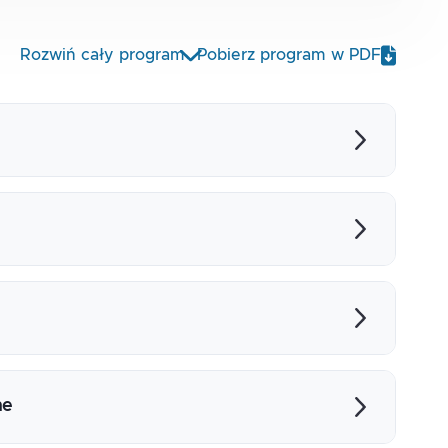
Rozwiń cały program
Pobierz program w PDF
?
Logic Apps do własnych potrzeb?
ne