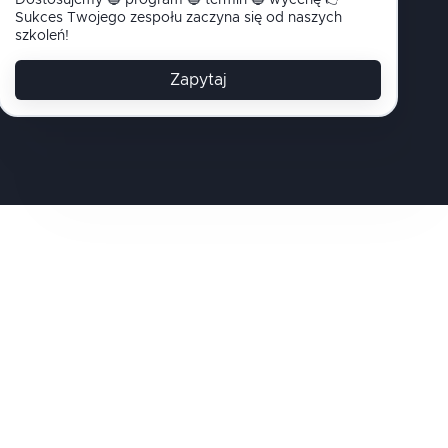
Dostosujemy 🔵 program 🔵 termin 🔵 wycenę 👉
Sukces Twojego zespołu zaczyna się od naszych
szkoleń!
Zapytaj