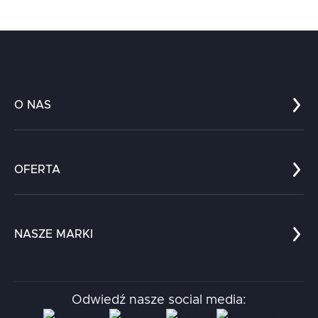
O NAS
Co nas wyróżnia?
Zespół
OFERTA
Kariera
Referencje
Edukacja
Dokumenty
Dla nauki
Blog
NASZE MARKI
Chatboty
Kontakt
Kodołamacz
Stacja.it
Odwiedź nasze social media:
Aidapta
AI & NLP Day