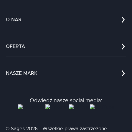
O NAS
Co nas wyróżnia?
Zespół
OFERTA
Kariera
Referencje
Edukacja
Dokumenty
Dla nauki
Blog
NASZE MARKI
Chatboty
Kontakt
Kodołamacz
Stacja.it
Odwiedź nasze social media:
Aidapta
AI & NLP Day
© Sages 2026 - Wszelkie prawa zastrzeżone