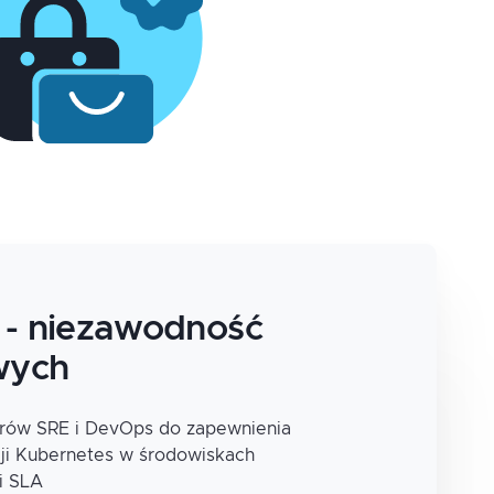
 - niezawodność
wych
erów SRE i DevOps do zapewnienia
cji Kubernetes w środowiskach
i SLA