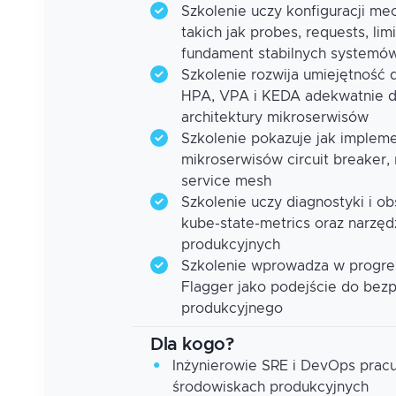
Szkolenie uczy konfiguracji m
takich jak probes, requests, li
fundament stabilnych systemó
Szkolenie rozwija umiejętność 
HPA, VPA i KEDA adekwatnie do
architektury mikroserwisów
Szkolenie pokazuje jak imple
mikroserwisów circuit breaker, r
service mesh
Szkolenie uczy diagnostyki i o
kube-state-metrics oraz narzęd
produkcyjnych
Szkolenie wprowadza w progress
Flagger jako podejście do bezp
produkcyjnego
Dla kogo?
Inżynierowie SRE i DevOps prac
środowiskach produkcyjnych