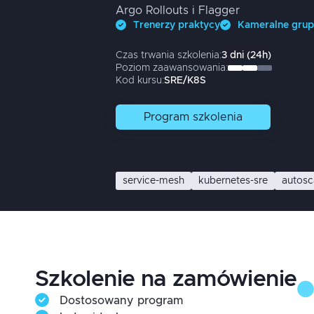
Argo Rollouts i Flagger
Trenerzy praktycy
Kameralne gru
Czas trwania szkolenia:
3
dni
(
24
h)
Poziom zaawansowania:
Kod kursu:
SRE/K8S
Program
szkolenia
service-mesh
kubernetes-sre
autosc
Szkolenie na zamówienie
Dostosowany program