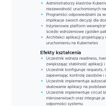
Administratorzy klastrów Kuber
niezawodność uruchomionych na n
Programiści odpowiedzialni za 
implikacje swoich decyzji dla do
Inżynierowie platform wewnętrz
ścieżki wdrożeniowe (golden pat
Architekci aplikacji projektując
uruchomieniu na Kubernetes
Efekty kształcenia
Uczestnik wdraża readiness, liv
zwiększając stabilność aplikacji 
Uczestnik konfiguruje requests, 
zapewniając kontrolę zasobów i 
Uczestnik implementuje autosca
skalowanie aplikacji na podstawi
Uczestnik implementuje circuit b
mikroserwisach oraz integruje je
odporności systemu