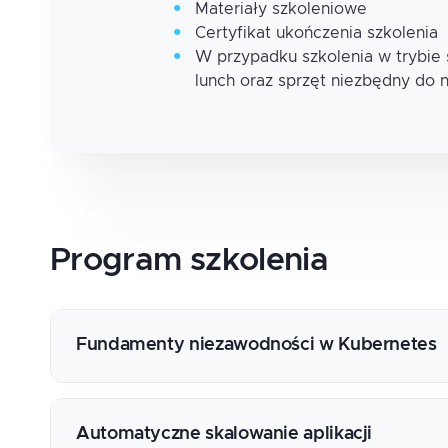
Materiały szkoleniowe
Certyfikat ukończenia szkolenia
W przypadku szkolenia w trybie
lunch oraz sprzęt niezbędny do 
Program
szkolenia
Fundamenty niezawodności w Kubernetes
Anatomia awarii w Kubernetes, najczęstsze p
Readiness probe, kiedy Pod jest gotowy na r
Automatyczne skalowanie aplikacji