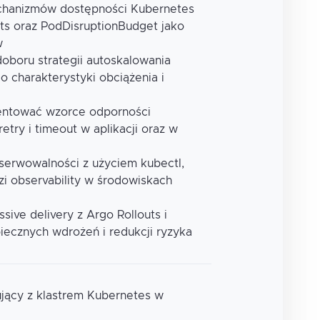
echanizmów dostępności Kubernetes
mits oraz PodDisruptionBudget jako
w
doboru strategii autoskalowania
 charakterystyki obciążenia i
mentować wzorce odporności
etry i timeout w aplikacji oraz w
bserwowalności z użyciem kubectl,
zi observability w środowiskach
ive delivery z Argo Rollouts i
iecznych wdrożeń i redukcji ryzyka
ujący z klastrem Kubernetes w