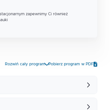
 stacjonarnym zapewnimy Ci również
nauki
Rozwiń cały program
Pobierz program w PDF
rzyczyny niedostępności aplikacji na produkcji
uch, wpływ na rolling update i równoważenie