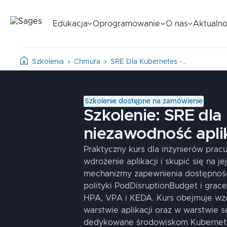
Edukacja
Oprogramowanie
O nas
Aktualno
Szkolenia
Chmura
SRE Dla Kubernetes -…
Szkolenie dostępne na zamówienie
Szkolenie:
SRE dla
niezawodność apli
Praktyczny kurs dla inżynierów prac
wdrożenie aplikacji i skupić się na j
mechanizmy zapewnienia dostępności
polityki PodDisruptionBudget i grac
HPA, VPA i KEDA. Kurs obejmuje wz
warstwie aplikacji oraz w warstwie 
dedykowane środowiskom Kubernetes