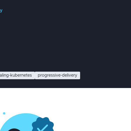
py
aling-kubernetes
progressive-delivery