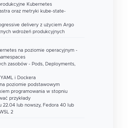
produkcyjne Kubernetes
astra oraz metryki kube-state-
ogressive delivery z użyciem Argo
cznych wdrożeń produkcyjnych
ernetes na poziomie operacyjnym -
 namespaces
ych zasobów - Pods, Deployments,
 YAML i Dockera
O na poziomie podstawowym
kiem programowania w stopniu
wać przykłady
 22.04 lub nowszy, Fedora 40 lub
 WSL 2