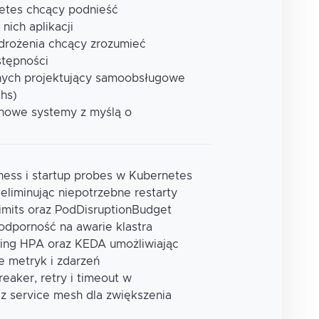
netes chcący podnieść
ich aplikacji
wdrożenia chcący zrozumieć
stępności
nych projektujący samoobsługowe
hs)
y nowe systemy z myślą o
eness i startup probes w Kubernetes
i eliminując niepotrzebne restarty
limits oraz PodDisruptionBudget
odporność na awarie klastra
ling HPA oraz KEDA umożliwiając
e metryk i zdarzeń
reaker, retry i timeout w
 z service mesh dla zwiększenia