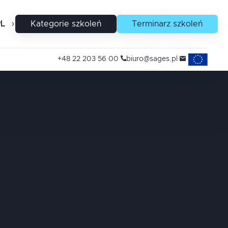
PL
EN
Kategorie szkoleń
Terminarz szkoleń
Projekty uni
+48 22 203 56 00
biuro@sages.pl