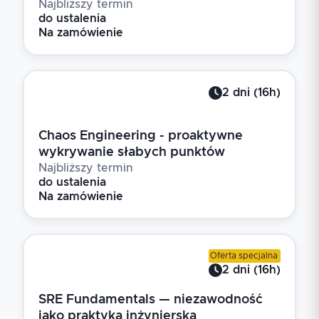
Najbliższy termin
do ustalenia
Na zamówienie
2
dni
(
16
h)
Chaos Engineering - proaktywne
wykrywanie słabych punktów
Najbliższy termin
do ustalenia
Na zamówienie
Oferta specjalna
2
dni
(
16
h)
SRE Fundamentals — niezawodność
jako praktyka inżynierska