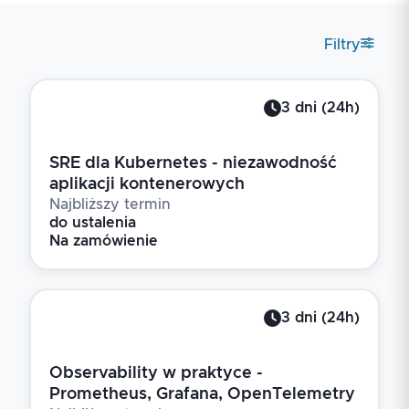
Filtry
3
dni
(
24
h)
SRE dla Kubernetes - niezawodność
aplikacji kontenerowych
Najbliższy termin
do ustalenia
Na zamówienie
3
dni
(
24
h)
Observability w praktyce -
Prometheus, Grafana, OpenTelemetry