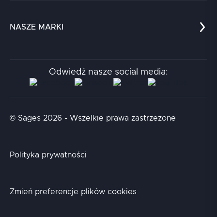
Edukacja
Dokumenty
on-call. Ten temat przerabiamy praktycznie
na szkoleniu:
SRE Fundamentals —
Dla nauki
Blog
niezawodność jako praktyka inżynierska
NASZE MARKI
Chatboty
Kontakt
(SRE/FND)
.
Kodołamacz
Stacja.it
Odwiedź nasze social media:
Aidapta
AI & NLP Day
© Sages 2026 - Wszelkie prawa zastrzeżone
Polityka prywatności
Zmień preferencje plików cookies