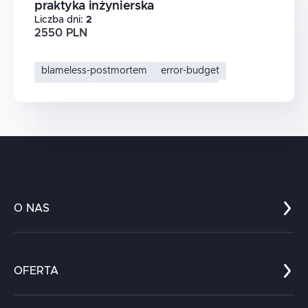
praktyka inżynierska
Liczba dni
:
2
2550 PLN
blameless-postmortem
error-budget
sli-slo-sla
site-reliability-engineering
O NAS
Co nas wyróżnia?
Zespół
OFERTA
Kariera
Referencje
Edukacja
Dokumenty