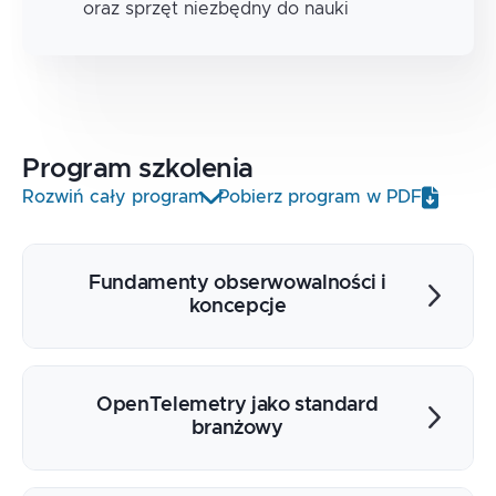
oraz sprzęt niezbędny do nauki
Program
szkolenia
Rozwiń cały program
Pobierz program w PDF
Fundamenty obserwowalności i
koncepcje
Metryki, logi i ślady rozproszone, czym się
różnią i kiedy każdego używać
OpenTelemetry jako standard
Monitoring wobec obserwowalności,
branżowy
przejście od reaktywnego do
proaktywnego podejścia
OpenTelemetry jako otwarty standard