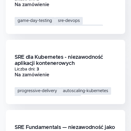
Na zamówienie
game-day-testing
sre-devops
kubernetes-resilience
chaos-engineering
SRE dla Kubernetes - niezawodność
aplikacji kontenerowych
Liczba dni
:
3
Na zamówienie
progressive-delivery
autoscaling-kubernetes
kubernetes-sre
service-mesh
SRE Fundamentals — niezawodność jako