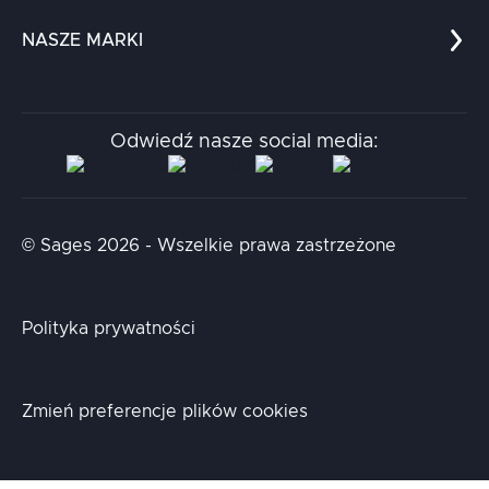
Dla nauki
Blog
NASZE MARKI
Chatboty
Kontakt
Kodołamacz
Stacja.it
Odwiedź nasze social media:
Aidapta
AI & NLP Day
© Sages 2026 - Wszelkie prawa zastrzeżone
Polityka prywatności
Zmień preferencje plików cookies