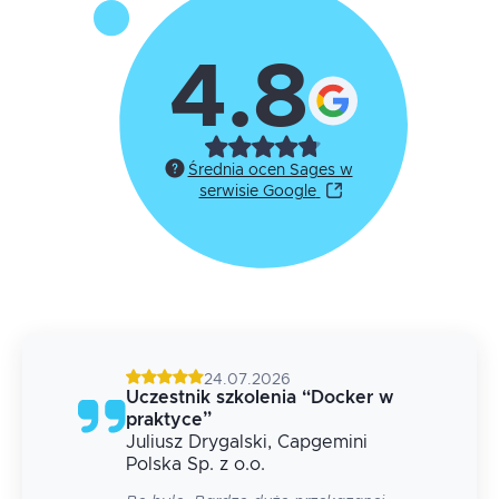
obserwowalności, Pyroscope i Parca
Compliance i prywatność danych
4.8
telemetrycznych, RODO w kontekście
logów
Średnia ocen Sages w
serwisie Google
24.07.2026
g
Uczestnik szkolenia
“
Docker w
praktyce
”
Juliusz
Drygalski
, Capgemini
 na
Polska Sp. z o.o.