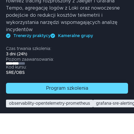
również tracing rozproszony z Jaeger i Grafana
Tempo, agregację logów z Loki oraz nowoczesne
podejście do redukcji kosztów telemetrii i
wykorzystania narzędzi wspomagających analizę
incydentów
Trenerzy praktycy
Kameralne grupy
Czas trwania szkolenia:
3
dni
(
24
h)
Poziom zaawansowania:
Kod kursu:
SRE/OBS
Program
szkolenia
observability-opentelemetry-prometheus
grafana-sre-alertin