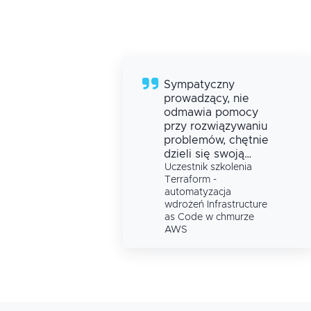
h
Sympatyczny
prowadzący, nie
odmawia pomocy
przy rozwiązywaniu
problemów, chętnie
dzieli się swoją
a
wiedzą i
Uczestnik szkolenia
Terraform -
doświadczeniem.
automatyzacja
ture
wdrożeń Infrastructure
e
as Code w chmurze
AWS