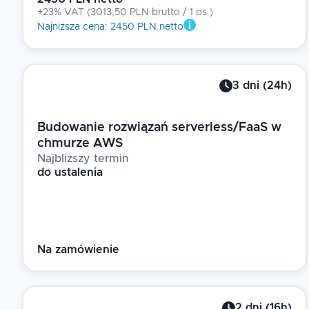
+23% VAT
(
3013,50 PLN brutto
/ 1
os.
)
Najniższa cena
:
2450 PLN netto
3
dni
(
24
h)
Budowanie rozwiązań serverless/FaaS w
chmurze AWS
Najbliższy termin
do ustalenia
Na zamówienie
2
dni
(
16
h)