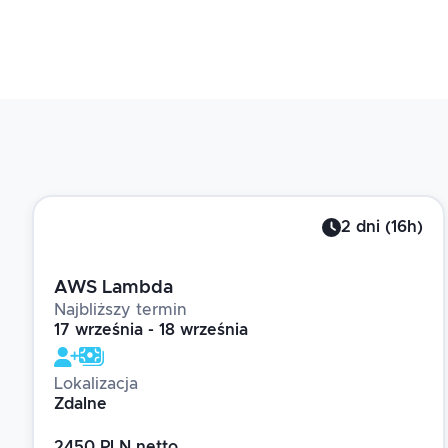
2
dni
(
16
h)
AWS Lambda
Najbliższy termin
17 września - 18 września
Lokalizacja
Zdalne
2450 PLN netto