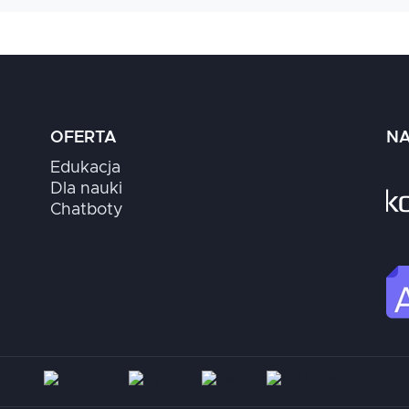
 znajdziesz w programie szkolenia:
Certyfikowany Admini
na usługach zarządzanych, które ograniczają konieczność a
dzy usługami, model autoryzacji, obsługę błędów, monito
nd aplikacji webowej, w którym API Gateway wywołuje Lamb
:
Certyfikowany Programista AWS
.
OFERTA
NA
Edukacja
Dla nauki
Chatboty