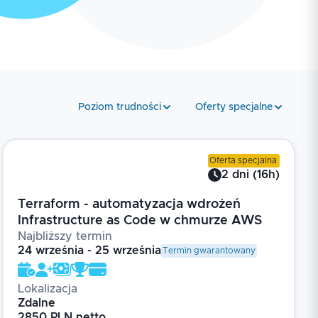
Poziom trudności
Oferty specjalne
Oferta specjalna
2
dni
(
16
h)
Terraform - automatyzacja wdrożeń
Infrastructure as Code w chmurze AWS
Najbliższy termin
24 września - 25 września
Termin gwarantowany
Lokalizacja
Zdalne
2850 PLN netto