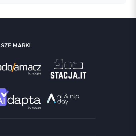
strator SysOps AWS
.
dministracji serwerami i ułatwiają skalowanie. W
ring, strukturę danych w DynamoDB oraz proces
da, a dane operacyjne trafiają do tabel
SZE MARKI