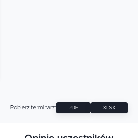
Pobierz terminarz
:
PDF
XLSX