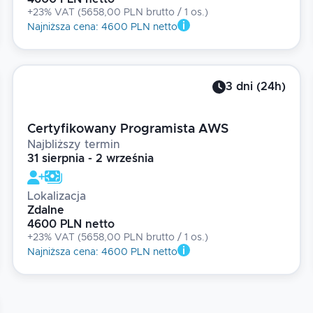
+23% VAT
(
5658,00 PLN brutto
/ 1
os.
)
Najniższa cena
:
4600 PLN netto
3
dni
(
24
h)
Certyfikowany Programista AWS
Najbliższy termin
31 sierpnia - 2 września
Lokalizacja
Zdalne
4600 PLN netto
+23% VAT
(
5658,00 PLN brutto
/ 1
os.
)
Najniższa cena
:
4600 PLN netto