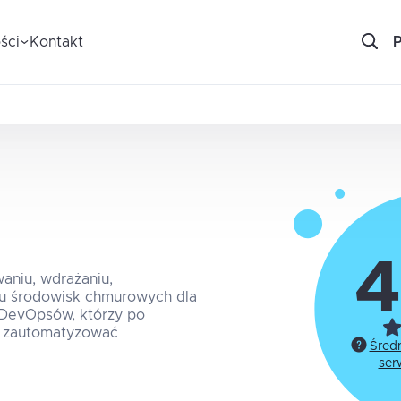
ści
Kontakt
4
aniu, wdrażaniu,
iu środowisk chmurowych dla
i DevOpsów, którzy po
S, zautomatyzować
Śred
ser