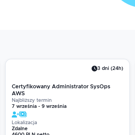
3
dni
(
24
h)
Certyfikowany Administrator SysOps
AWS
Najbliższy termin
7 września - 9 września
Lokalizacja
Zdalne
4600 PLN netto