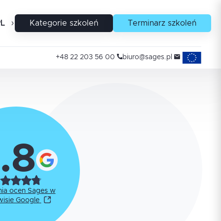
PL
EN
Kategorie szkoleń
Terminarz szkoleń
Projekty uni
+48 22 203 56 00
biuro@sages.pl
.8
nia ocen Sages w
wisie Google