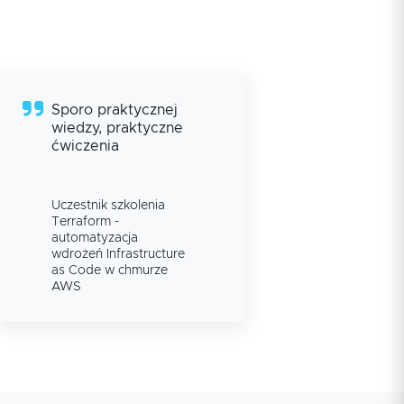
Sporo praktycznej
Był
wiedzy, praktyczne
prak
ćwiczenia
cza
ale 
otr
ind
Uczestnik szkolenia
wsp
Ucze
Terraform -
Terr
pro
automatyzacja
auto
czy 
wdrożeń Infrastructure
wdro
as Code w chmurze
code
as C
AWS
pod
AW