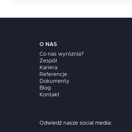
tymczasowych.
Wersję warsztatową (z konfiguracją i przykładami)
Aplikacje cloud native w AWS często opierają się 
praktyce należy sprawdzić sposób komunikacji mię
deploymentu funkcji i API. Przykładem jest backe
DynamoDB.
Jeśli chcesz przećwiczyć to krok po kroku, zobacz
O NAS
Co nas wyróżnia?
Zespół
Kariera
Referencje
Dokumenty
Blog
Kontakt
Odwiedź nasze social media: