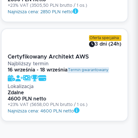
+23% VAT
(
3505,50 PLN brutto
/ 1
os.
)
Najniższa cena
:
2850 PLN netto
Oferta specjalna
3
dni
(
24
h)
Certyfikowany Architekt AWS
Najbliższy termin
16 września - 18 września
Termin gwarantowany
Lokalizacja
Zdalne
4600 PLN netto
+23% VAT
(
5658,00 PLN brutto
/ 1
os.
)
Najniższa cena
:
4600 PLN netto