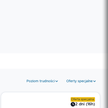
Poziom trudności
Oferty specjalne
Oferta specjalna
2
dni
(
16
h)