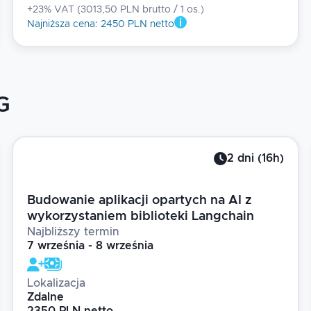
+23% VAT
(
3013,50 PLN brutto
/ 1
os.
)
Najniższa cena
:
2450 PLN netto
G
2
dni
(
16
h)
Budowanie aplikacji opartych na AI z
wykorzystaniem biblioteki Langchain
Najbliższy termin
7 września - 8 września
Lokalizacja
Zdalne