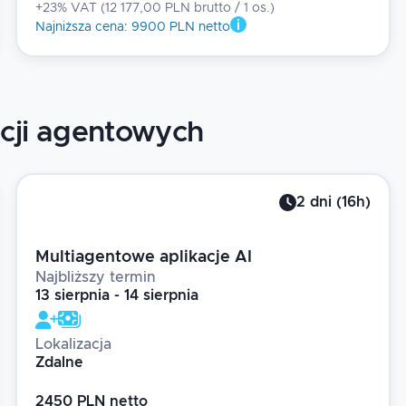
+23% VAT
(
12 177,00 PLN brutto
/ 1
os.
)
Najniższa cena
:
9900 PLN netto
acji agentowych
2
dni
(
16
h)
Multiagentowe aplikacje AI
Najbliższy termin
13 sierpnia - 14 sierpnia
Lokalizacja
Zdalne
2450 PLN netto