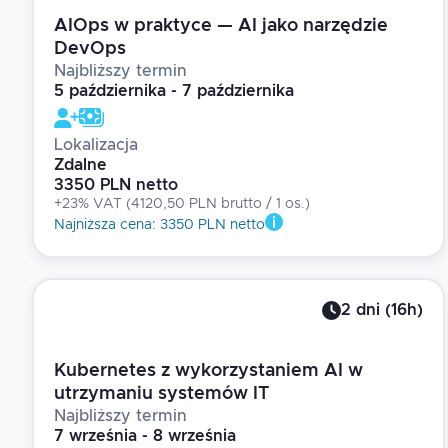
AIOps w praktyce — AI jako narzędzie
DevOps
Najbliższy termin
5 października - 7 października
Lokalizacja
Zdalne
3350 PLN netto
+23% VAT
(
4120,50 PLN brutto
/ 1
os.
)
Najniższa cena
:
3350 PLN netto
2
dni
(
16
h)
Kubernetes z wykorzystaniem AI w
utrzymaniu systemów IT
Najbliższy termin
7 września - 8 września