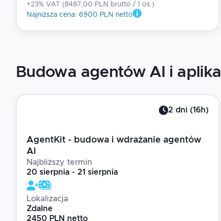
+23% VAT
(
8487,00 PLN brutto
/ 1
os.
)
Najniższa cena
:
6900 PLN netto
Budowa agentów AI i aplik
2
dni
(
16
h)
AgentKit - budowa i wdrażanie agentów
AI
Najbliższy termin
20 sierpnia - 21 sierpnia
Lokalizacja
Zdalne
2450 PLN netto