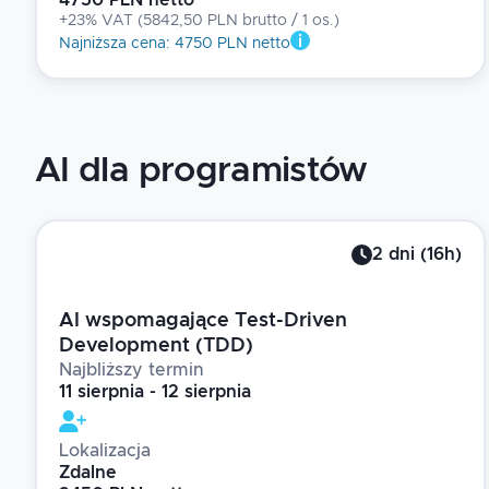
4750 PLN netto
+23% VAT
(
5842,50 PLN brutto
/ 1
os.
)
Najniższa cena
:
4750 PLN netto
AI dla programistów
2
dni
(
16
h)
AI wspomagające Test-Driven
Development (TDD)
Najbliższy termin
11 sierpnia - 12 sierpnia
Lokalizacja
Zdalne