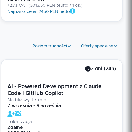
2450 PLN netto
+23% VAT
(
3013,50 PLN brutto
/ 1
os.
)
Najniższa cena
:
2450 PLN netto
Poziom trudności
Oferty specjalne
3
dni
(
24
h)
AI - Powered Development z Claude
Code i GitHub Copilot
Najbliższy termin
7 września - 9 września
Lokalizacja
Zdalne