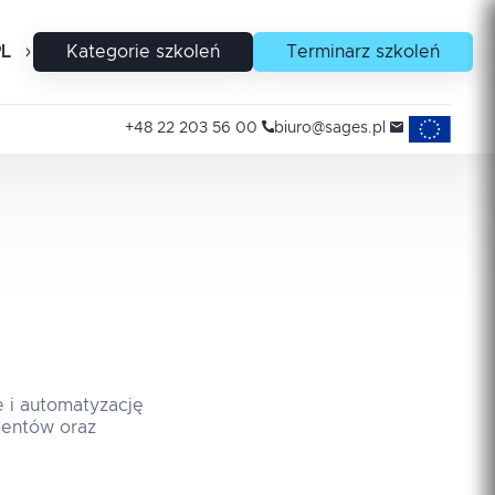
PL
EN
Kategorie szkoleń
Terminarz szkoleń
Projekty uni
+48 22 203 56 00
biuro@sages.pl
e i automatyzację
gentów oraz