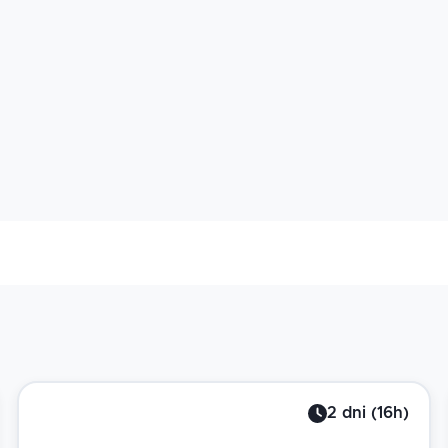
2
dni
(
16
h)