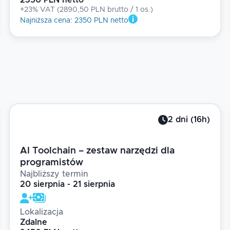
2350 PLN netto
+23% VAT
(
2890,50 PLN brutto
/ 1
os.
)
Najniższa cena
:
2350 PLN netto
2
dni
(
16
h)
AI Toolchain – zestaw narzędzi dla
programistów
Najbliższy termin
20 sierpnia - 21 sierpnia
Lokalizacja
Zdalne