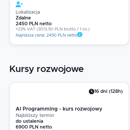
Lokalizacja
Zdalne
2450 PLN netto
+23% VAT
(
3013,50 PLN brutto
/ 1
os.
)
Najniższa cena
:
2450 PLN netto
Kursy rozwojowe
16
dni
(
128
h)
AI Programming - kurs rozwojowy
Najbliższy termin
do ustalenia
6900 PLN netto