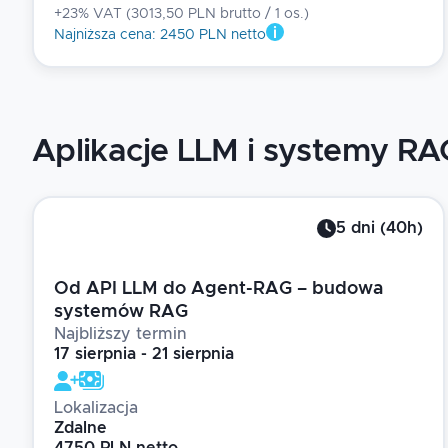
+23% VAT
(
3013,50 PLN brutto
/ 1
os.
)
Najniższa cena
:
2450 PLN netto
Aplikacje LLM i systemy RA
5
dni
(
40
h)
Od API LLM do Agent-RAG – budowa
systemów RAG
Najbliższy termin
17 sierpnia - 21 sierpnia
Lokalizacja
Zdalne