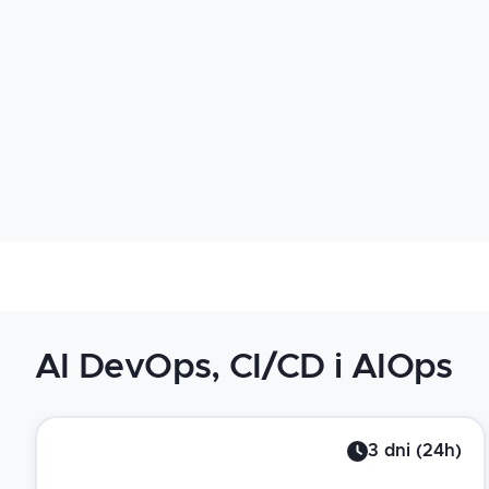
AI DevOps, CI/CD i AIOps
3
dni
(
24
h)