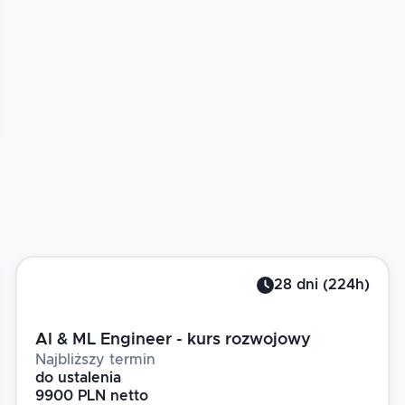
28
dni
(
224
h)
AI & ML Engineer - kurs rozwojowy
Najbliższy termin
do ustalenia
9900 PLN netto