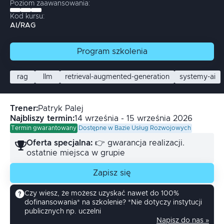
Poziom zaawansowania:
Kod kursu:
AI/RAG
Program
szkolenia
rag
llm
retrieval-augmented-generation
systemy-ai
Trener
:
Patryk
Palej
Najbliszy termin:
14 września - 15 września 2026
Termin gwarantowany
Dostępne w Bazie Usług Rozwojowych
Oferta specjalna:
👉 gwarancja realizacji.
ostatnie miejsca w grupie
Zapisz się
Czy wiesz, że możesz uzyskać nawet do 100%
dofinansowania* na szkolenie? *Nie dotyczy instytucji
publicznych np. uczelni
Napisz do nas »