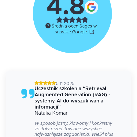
4.8
Średnia ocen Sages w
serwisie Google
5.11.2025
Uczestnik szkolenia
“
Retrieval
 -
Augmented Generation (RAG) -
systemy AI do wyszukiwania
informacji
”
.
Natalia
Komar
W sposób jasny, klaworny i konkretny
zostały przedstawione wszystkie
najważniejsze zagadnienia. Wielki plus