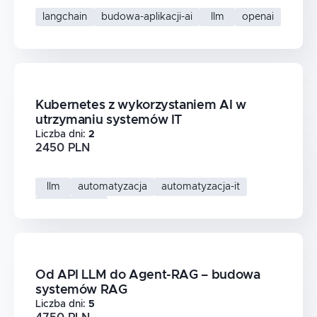
langchain
budowa-aplikacji-ai
llm
openai
Kubernetes z wykorzystaniem AI w
utrzymaniu systemów IT
Liczba dni
:
2
2450 PLN
llm
automatyzacja
automatyzacja-it
cloud-native
Od API LLM do Agent-RAG – budowa
systemów RAG
Liczba dni
:
5