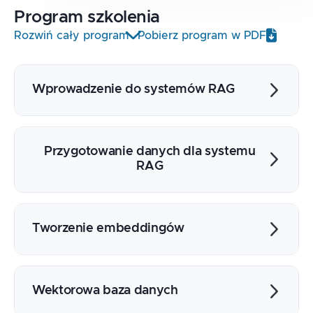
Program
szkolenia
Rozwiń cały program
Pobierz program w PDF
Wprowadzenie do systemów RAG
Architektura systemów RAG
Idea RAG oraz zalety takiego podejścia
Przygotowanie danych dla systemu
Omówienie narzędzi ekosystemu
RAG
Langchain
Parsery dokumentów
Podział tekstu na chunki
Tworzenie embeddingów
Czym jest embedding – zamiana znaczenia
tekstu na wektor
Wektorowa baza danych
Przegląd dostępnych modeli