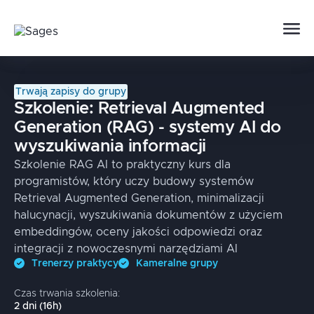
Trwają zapisy do grupy
Szkolenie:
Retrieval Augmented
Generation (RAG) - systemy AI do
wyszukiwania informacji
Szkolenie RAG AI to praktyczny kurs dla
programistów, który uczy budowy systemów
Retrieval Augmented Generation, minimalizacji
halucynacji, wyszukiwania dokumentów z użyciem
embeddingów, oceny jakości odpowiedzi oraz
integracji z nowoczesnymi narzędziami AI
Trenerzy praktycy
Kameralne grupy
Czas trwania szkolenia:
2
dni
(
16
h)