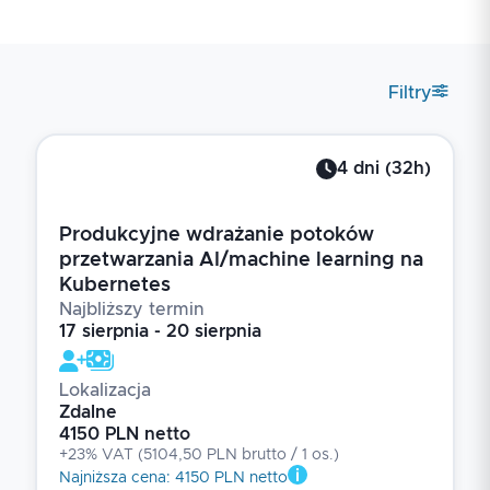
Filtry
4
dni
(
32
h)
Produkcyjne wdrażanie potoków
przetwarzania AI/machine learning na
Kubernetes
Najbliższy termin
17 sierpnia - 20 sierpnia
Lokalizacja
Zdalne
4150 PLN netto
+23% VAT
(
5104,50 PLN brutto
/ 1
os.
)
Najniższa cena
:
4150 PLN netto