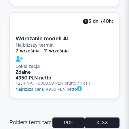
5
dni
(
40
h)
Wdrażanie modeli AI
Najbliższy termin
7 września - 11 września
Lokalizacja
Zdalne
4950 PLN netto
+23% VAT
(
6088,50 PLN brutto
/ 1
os.
)
Najniższa cena
:
4950 PLN netto
Pobierz terminarz
:
PDF
XLSX