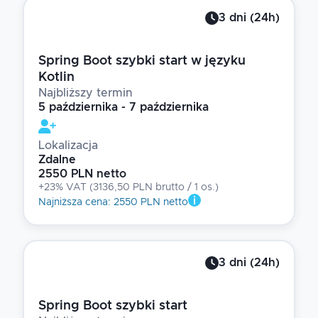
3
dni
(
24
h)
Spring Boot szybki start w języku
Kotlin
Najbliższy termin
5 października - 7 października
Lokalizacja
Zdalne
2550 PLN netto
+23% VAT
(
3136,50 PLN brutto
/ 1
os.
)
Najniższa cena
:
2550 PLN netto
3
dni
(
24
h)
Spring Boot szybki start