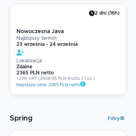
2
dni
(
16
h)
Nowoczesna Java
Najbliższy termin
23 września - 24 września
Lokalizacja
Zdalne
2365 PLN netto
+23% VAT
(
2908,95 PLN brutto
/ 1
os.
)
Najniższa cena
:
2365 PLN netto
Spring
Filtry