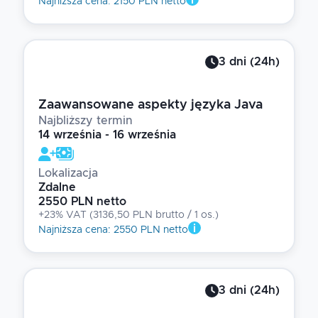
Najniższa cena
:
2150 PLN netto
3
dni
(
24
h)
Zaawansowane aspekty języka Java
Najbliższy termin
14 września - 16 września
Lokalizacja
Zdalne
2550 PLN netto
+23% VAT
(
3136,50 PLN brutto
/ 1
os.
)
Najniższa cena
:
2550 PLN netto
3
dni
(
24
h)