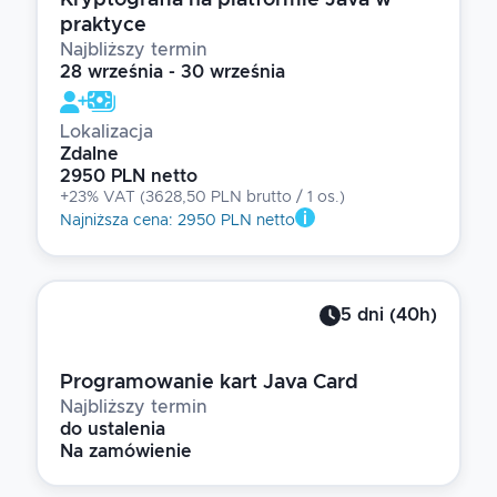
Kryptografia na platformie Java w
praktyce
Najbliższy termin
28 września - 30 września
Lokalizacja
Zdalne
2950 PLN netto
+23% VAT
(
3628,50 PLN brutto
/ 1
os.
)
Najniższa cena
:
2950 PLN netto
5
dni
(
40
h)
Programowanie kart Java Card
Najbliższy termin
do ustalenia
Na zamówienie