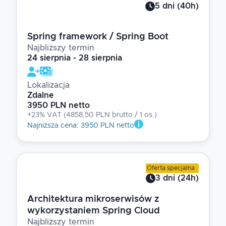
5
dni
(
40
h)
Spring framework / Spring Boot
Najbliższy termin
24 sierpnia - 28 sierpnia
Lokalizacja
Zdalne
3950 PLN netto
+23% VAT
(
4858,50 PLN brutto
/ 1
os.
)
Najniższa cena
:
3950 PLN netto
Oferta specjalna
3
dni
(
24
h)
Architektura mikroserwisów z
wykorzystaniem Spring Cloud
Najbliższy termin