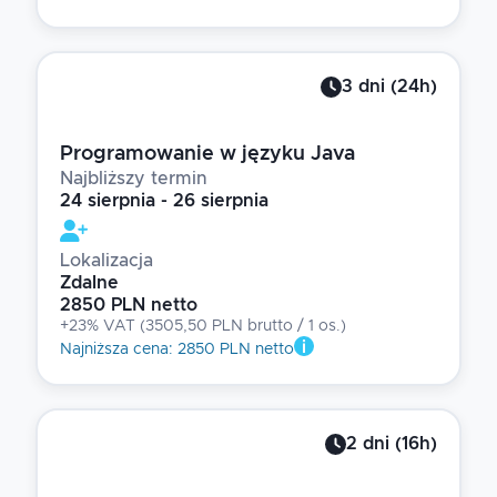
3
dni
(
24
h)
Programowanie w języku Java
Najbliższy termin
24 sierpnia - 26 sierpnia
Lokalizacja
Zdalne
2850 PLN netto
+23% VAT
(
3505,50 PLN brutto
/ 1
os.
)
Najniższa cena
:
2850 PLN netto
2
dni
(
16
h)