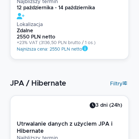
Najbliższy termin
12 października - 14 października
Lokalizacja
Zdalne
2550 PLN netto
+23% VAT
(
3136,50 PLN brutto
/ 1
os.
)
Najniższa cena
:
2550 PLN netto
JPA / Hibernate
Filtry
3
dni
(
24
h)
Utrwalanie danych z użyciem JPA i
Hibernate
Najbliższy termin