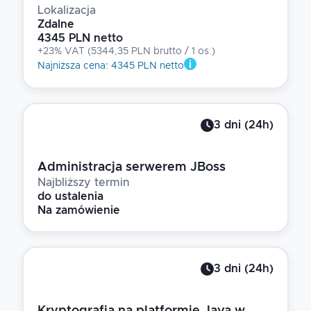
Lokalizacja
Zdalne
4345 PLN netto
+23% VAT
(
5344,35 PLN brutto
/ 1
os.
)
Najniższa cena
:
4345 PLN netto
3
dni
(
24
h)
Administracja serwerem JBoss
Najbliższy termin
do ustalenia
Na zamówienie
3
dni
(
24
h)