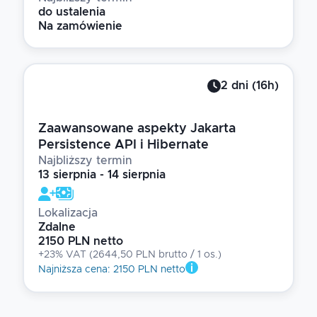
do ustalenia
Na zamówienie
2
dni
(
16
h)
Zaawansowane aspekty Jakarta
Persistence API i Hibernate
Najbliższy termin
13 sierpnia - 14 sierpnia
Lokalizacja
Zdalne
2150 PLN netto
+23% VAT
(
2644,50 PLN brutto
/ 1
os.
)
Najniższa cena
:
2150 PLN netto