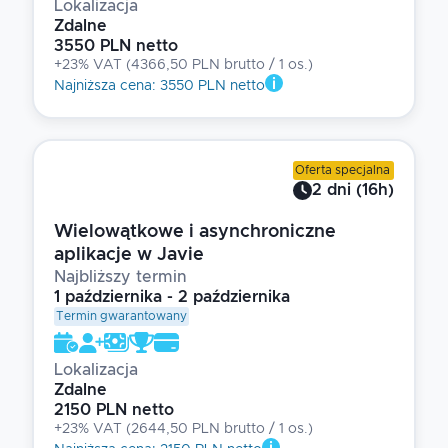
Lokalizacja
Zdalne
3550 PLN netto
+23% VAT
(
4366,50 PLN brutto
/ 1
os.
)
Najniższa cena
:
3550 PLN netto
Oferta specjalna
2
dni
(
16
h)
Wielowątkowe i asynchroniczne
aplikacje w Javie
Najbliższy termin
1 października - 2 października
Termin gwarantowany
Lokalizacja
Zdalne
2150 PLN netto
+23% VAT
(
2644,50 PLN brutto
/ 1
os.
)