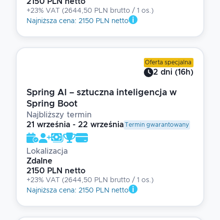
2150 PLN netto
+23% VAT
(
2644,50 PLN brutto
/ 1
os.
)
Najniższa cena
:
2150 PLN netto
Oferta specjalna
2
dni
(
16
h)
Spring AI – sztuczna inteligencja w
Spring Boot
Najbliższy termin
21 września - 22 września
Termin gwarantowany
Lokalizacja
Zdalne
2150 PLN netto
+23% VAT
(
2644,50 PLN brutto
/ 1
os.
)
Najniższa cena
:
2150 PLN netto