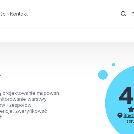
ści
Kontakt
e
4
ją projektowanie mapowań
onitorowanie warstwy
tów i zespołów
encje, zweryfikować
Śred
h.
ser