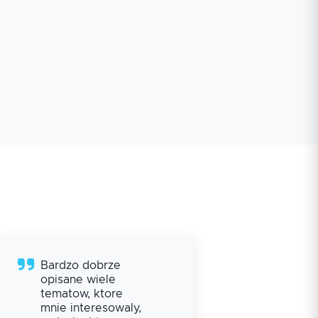
Bardzo dobrze
Pro
opisane wiele
zac
tematow, ktore
zad
mnie interesowaly,
spo