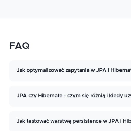
FAQ
Jak optymalizować zapytania w JPA i Hiberna
Problem N+1 w JPA i Hibernate pojawia się wtedy,
JPA czy Hibernate - czym się różnią i kiedy u
kontrolowanym odczycie. Warto sprawdzić strategie
liczbę zapytań w logach SQL lub profilerze. Przykł
generuje dziesiątki niepotrzebnych odwołań do ba
(JPA/HIB)
.
JPA jest standardem definiującym API persistence
Jak testować warstwę persistence w JPA i Hi
Należy sprawdzić, czy wymagania obejmują niestan
rozszerzenia Hibernate często upraszczają imple