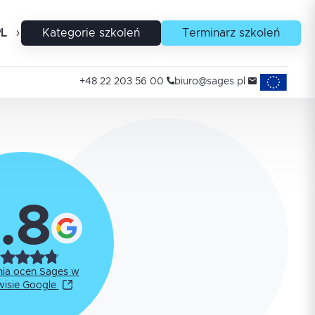
PL
EN
Kategorie szkoleń
Terminarz szkoleń
Projekty uni
+48 22 203 56 00
biuro@sages.pl
.8
nia ocen Sages w
wisie Google