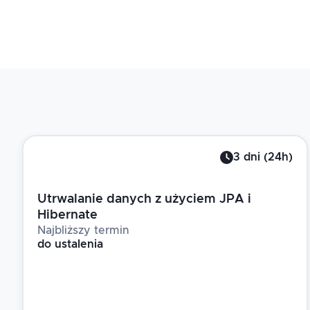
3
dni
(
24
h)
Utrwalanie danych z użyciem JPA i
Hibernate
Najbliższy termin
do ustalenia