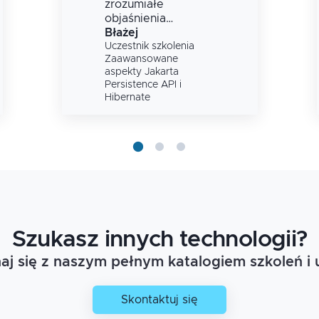
zrozumiałe
objaśnienia
zagadnień.
Błażej
Uczestnik szkolenia
Zaawansowane
aspekty Jakarta
Persistence API i
Hibernate
Szukasz innych technologii?
j się z naszym pełnym katalogiem szkoleń i 
Skontaktuj się