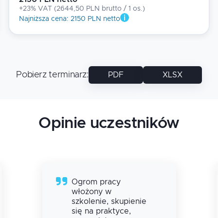
+23% VAT
(
2644,50 PLN brutto
/ 1
os.
)
Najniższa cena
:
2150 PLN netto
Pobierz terminarz
:
PDF
XLSX
Opinie uczestników
Ogrom pracy
włożony w
szkolenie, skupienie
się na praktyce,