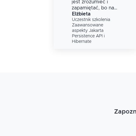
ch
jest zrozumieć i
am
zapamiętać, bo na
świeżo mogłam od
Elżbieta
a
razu w praktyce
Uczestnik szkolenia
Zaawansowane
przetestować nowe
aspekty Jakarta
zagadnienia.
Persistence API i
Hibernate
Zapozna