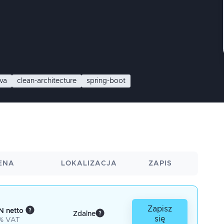
ava
clean-architecture
spring-boot
ENA
LOKALIZACJA
ZAPIS
Zapisz
N netto
Zdalne
się
% VAT