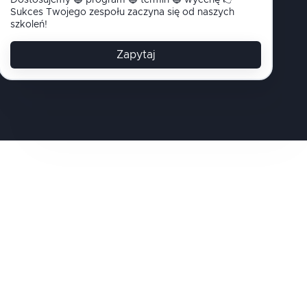
Dostosujemy 🔵 program 🔵 termin 🔵 wycenę 👉
Sukces Twojego zespołu zaczyna się od naszych
szkoleń!
Zapytaj