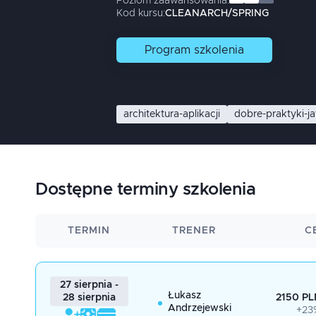
Poziom zaawansowania:
Kod kursu:
CLEANARCH/SPRING
Program
szkolenia
architektura-aplikacji
dobre-praktyki-j
Dostępne terminy szkolenia
TERMIN
TRENER
C
27 sierpnia -
Łukasz
2150 PL
28 sierpnia
Andrzejewski
+23