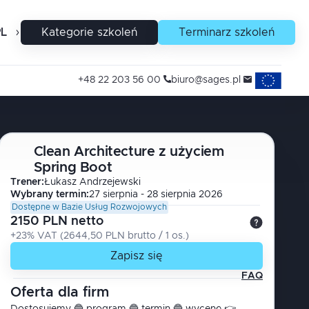
PL
EN
Kategorie szkoleń
Terminarz szkoleń
Projekty uni
+48 22 203 56 00
biuro@sages.pl
Clean Architecture z użyciem
Spring Boot
Trener
:
Łukasz
Andrzejewski
Wybrany termin:
27 sierpnia - 28 sierpnia 2026
Dostępne w Bazie Usług Rozwojowych
2150 PLN netto
+23% VAT
(
2644,50 PLN brutto
/ 1
os.
)
Zapisz się
FAQ
Oferta dla firm