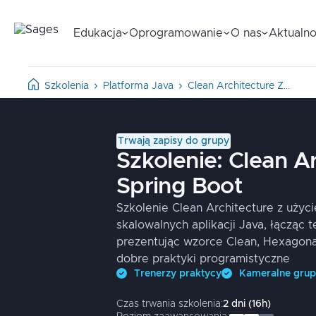
Edukacja
Oprogramowanie
O nas
Aktualno
Szkolenia
Platforma Java
Clean Architecture Z…
Trwają zapisy do grupy
Szkolenie:
Clean Ar
Spring Boot
Szkolenie Clean Architecture z użyc
skalowalnych aplikacji Java, łącząc t
prezentując wzorce Clean, Hexagonal
dobre praktyki programistyczne
Trenerzy praktycy
Kameralne gru
Czas trwania szkolenia:
2
dni
(
16
h)