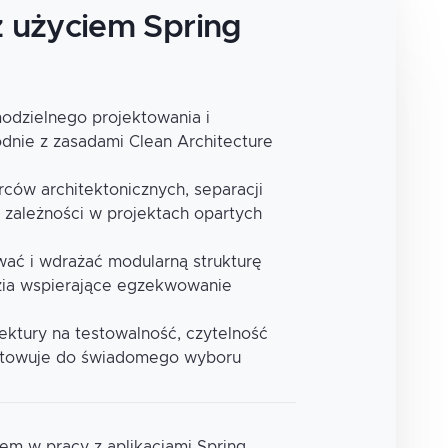
z użyciem Spring
odzielnego projektowania i
godnie z zasadami Clean Architecture
ców architektonicznych, separacji
i zależności w projektach opartych
ować i wdrażać modularną strukturę
dzia wspierające egzekwowanie
ektury na testowalność, czytelność
gotowuje do świadomego wyboru
em w pracy z aplikacjami Spring