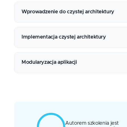
Wprowadzenie do czystej architektury
Definicja i znaczenie architektury
Problemy wynikające niewłaściwie dobranej 
Implementacja czystej architektury
Przegląd popularnych architektur aplikacyjn
Spójność, niskie sprzężenie, programowanie 
Praktyki związane z organizacją kodu w proj
zdarzenia
Kontraktowanie na poziomie przypadków uży
Modularyzacja aplikacji
Istotne wzorce i zasady m.in. SRP, DIP, CQRS
Separacja logiki biznesowej od infrastruktury
Mapowanie modelu danych między warstwa
Ograniczanie i kontrola dostępu na poziomie
Implementowanie adapterów m.in. usługi RES
Organizacja kodu z użyciem modułów (maven
Wymuszanie granic i testowanie architektur
Spring Modulith jako alternatywa pozwalając
Migracja do mikroserwisów
Autorem szkolenia jest