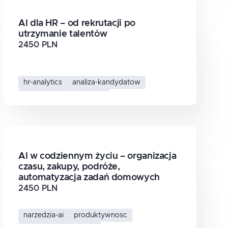
AI dla HR – od rekrutacji po
utrzymanie talentów
2450 PLN
hr-analytics
analiza-kandydatow
rekrutacja-z-ai
ai-w-hr
AI w codziennym życiu – organizacja
czasu, zakupy, podróże,
automatyzacja zadań domowych
2450 PLN
narzedzia-ai
produktywnosc