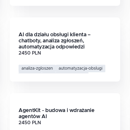
dokumentacja-medyczna
analiza-danych-medycznych
ai-w-medycynie
AI dla działu obsługi klienta –
chatboty, analiza zgłoszeń,
automatyzacja odpowiedzi
2450 PLN
analiza-zgloszen
automatyzacja-obslugi
chatboty
ai-w-obsludze-klienta
AgentKit - budowa i wdrażanie
agentów AI
2450 PLN