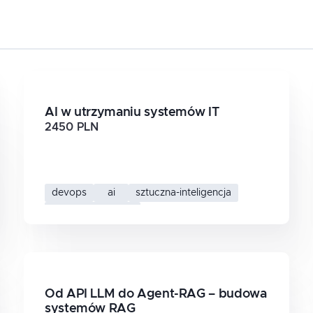
AI w utrzymaniu systemów IT
2450 PLN
devops
ai
sztuczna-inteligencja
ai-w-it-operations
Od API LLM do Agent-RAG – budowa
systemów RAG