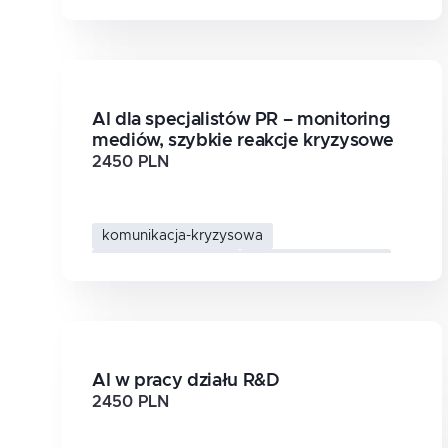
narzedzia-dla-nauczycieli
ai-w-edukacji
AI dla specjalistów PR – monitoring
mediów, szybkie reakcje kryzysowe
2450 PLN
komunikacja-kryzysowa
analiza-sentymentu
monitoring-mediow
ai-w-pr
AI w pracy działu R&D
2450 PLN