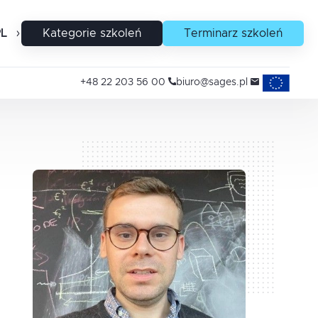
PL
EN
Kategorie szkoleń
Terminarz szkoleń
Projekty uni
+48 22 203 56 00
biuro@sages.pl