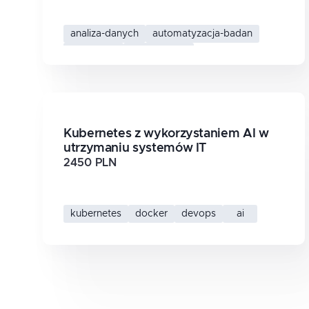
analiza-danych
automatyzacja-badan
innowacje
ai-w-r-and-d
Kubernetes z wykorzystaniem AI w
utrzymaniu systemów IT
2450 PLN
kubernetes
docker
devops
ai