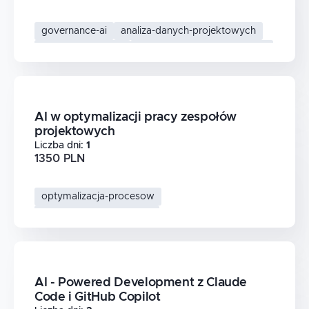
governance-ai
analiza-danych-projektowych
gemini-w-biznesie
ai-w-zarzadzaniu-projektami
AI w optymalizacji pracy zespołów
projektowych
Liczba dni
:
1
1350 PLN
optymalizacja-procesow
produktywnosc-zespolu
ai-w-zarzadzaniu-projektami
automatyzacja
AI - Powered Development z Claude
Code i GitHub Copilot