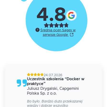
4.8
Średnia ocen Sages w
serwisie Google
24.07.2026
g
Uczestnik szkolenia
“
Docker w
praktyce
”
Juliusz
Drygalski
, Capgemini
 na
Polska Sp. z o.o.
Bo było. Bardzo dużo przekazanej
wiedzy i dobrze wszystko