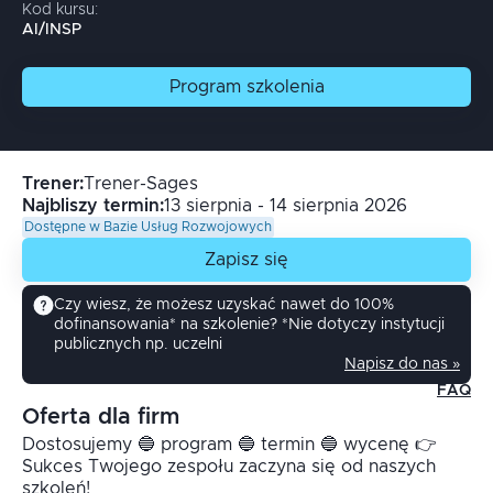
Kod kursu:
AI/INSP
Program
szkolenia
Trener
:
Trener-Sages
Najbliszy termin:
13 sierpnia - 14 sierpnia 2026
Dostępne w Bazie Usług Rozwojowych
Zapisz się
Czy wiesz, że możesz uzyskać nawet do 100%
dofinansowania* na szkolenie? *Nie dotyczy instytucji
publicznych np. uczelni
Napisz do nas »
FAQ
Oferta dla firm
Dostosujemy 🔵 program 🔵 termin 🔵 wycenę 👉
Sukces Twojego zespołu zaczyna się od naszych
szkoleń!