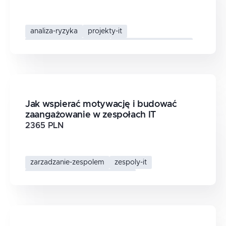
analiza-ryzyka
projekty-it
planowanie-projektow
zarzadzanie-ryzykiem
Jak wspierać motywację i budować
zaangażowanie w zespołach IT
2365 PLN
zarzadzanie-zespolem
zespoly-it
zaangazowanie-pracownikow
motywacja-zespolu