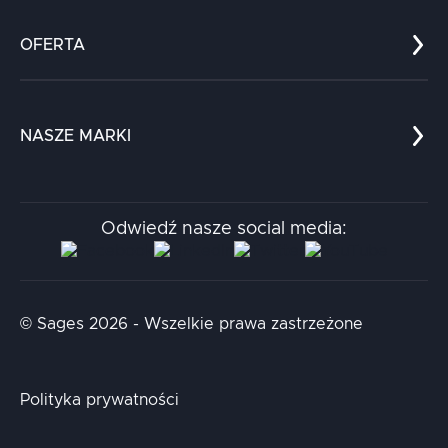
Co nas wyróżnia?
Zespół
OFERTA
Kariera
Referencje
Edukacja
Dokumenty
Dla nauki
Blog
NASZE MARKI
Chatboty
Kontakt
Kodołamacz
Stacja.it
Odwiedź nasze social media:
Aidapta
AI & NLP Day
© Sages 2026 - Wszelkie prawa zastrzeżone
Polityka prywatności