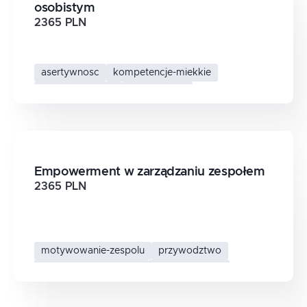
osobistym
2365 PLN
asertywnosc
kompetencje-miekkie
rozwoj-osobisty
komunikacja
Empowerment w zarządzaniu zespołem
2365 PLN
motywowanie-zespolu
przywodztwo
zarzadzanie-zespolem
empowerment