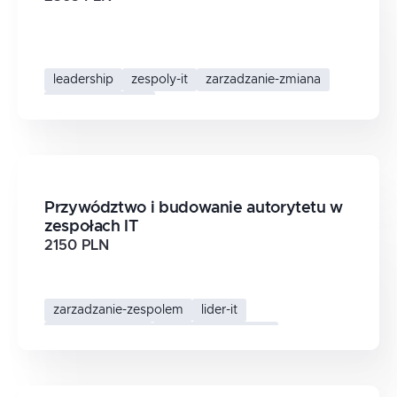
leadership
zespoly-it
zarzadzanie-zmiana
transformacja-it
Przywództwo i budowanie autorytetu w
zespołach IT
2150 PLN
zarzadzanie-zespolem
lider-it
autorytet-lidera
przywodztwo-w-it