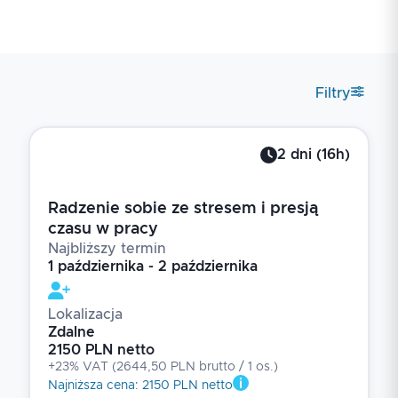
Filtry
2
dni
(
16
h)
Radzenie sobie ze stresem i presją
czasu w pracy
Najbliższy termin
1 października - 2 października
Lokalizacja
Zdalne
2150 PLN netto
+23% VAT
(
2644,50 PLN brutto
/ 1
os.
)
Najniższa cena
:
2150 PLN netto