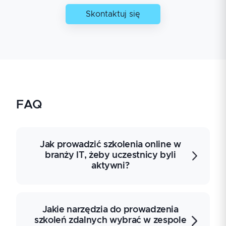
Skontaktuj się
FAQ
Jak prowadzić szkolenia online w
branży IT, żeby uczestnicy byli
aktywni?
Prowadzenie szkoleń online w IT wymaga
Jakie narzędzia do prowadzenia
zaprojektowania interakcji, a nie tylko
szkoleń zdalnych wybrać w zespole
przeniesienia prezentacji do