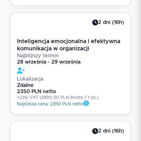
2
dni
(
16
h)
Inteligencja emocjonalna i efektywna
komunikacja w organizacji
Najbliższy termin
28 września - 29 września
Lokalizacja
Zdalne
2350 PLN netto
+23% VAT
(
2890,50 PLN brutto
/ 1
os.
)
Najniższa cena
:
2350 PLN netto
2
dni
(
16
h)