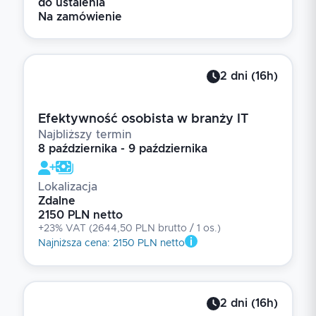
do ustalenia
Na zamówienie
2
dni
(
16
h)
Efektywność osobista w branży IT
Najbliższy termin
8 października - 9 października
Lokalizacja
Zdalne
2150 PLN netto
+23% VAT
(
2644,50 PLN brutto
/ 1
os.
)
Najniższa cena
:
2150 PLN netto
2
dni
(
16
h)