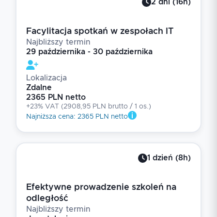
2
dni
(
16
h)
Facylitacja spotkań w zespołach IT
Najbliższy termin
29 października - 30 października
Lokalizacja
Zdalne
2365 PLN netto
+23% VAT
(
2908,95 PLN brutto
/ 1
os.
)
Najniższa cena
:
2365 PLN netto
1
dzień
(
8
h)
Efektywne prowadzenie szkoleń na
odległość
Najbliższy termin