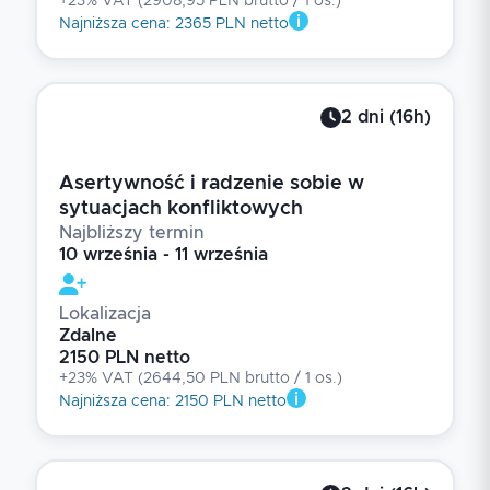
+23% VAT
(
2908,95 PLN brutto
/ 1
os.
)
Najniższa cena
:
2365 PLN netto
2
dni
(
16
h)
Asertywność i radzenie sobie w
sytuacjach konfliktowych
Najbliższy termin
10 września - 11 września
Lokalizacja
Zdalne
2150 PLN netto
+23% VAT
(
2644,50 PLN brutto
/ 1
os.
)
Najniższa cena
:
2150 PLN netto