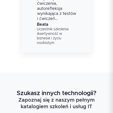
ćwiczenia,
autorefleksja
wynikająca z testów
i ćwiczeń
warsztatowych, w
Beata
dobrej atmosferze
Uczestnik szkolenia
Asertywność w
biznesie i życiu
osobistym
Szukasz innych technologii?
Zapoznaj się z naszym pełnym
katalogiem szkoleń i usług IT