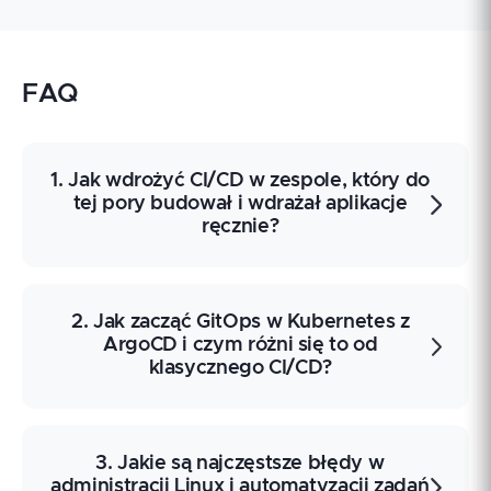
FAQ
1. Jak wdrożyć CI/CD w zespole, który do
tej pory budował i wdrażał aplikacje
ręcznie?
CI/CD to zestaw praktyk automatyzujących
2. Jak zacząć GitOps w Kubernetes z
budowanie, testowanie i wdrażanie aplikacji
ArgoCD i czym różni się to od
po zmianach w repozytorium. W pierwszej
klasycznego CI/CD?
kolejności warto sprawdzić strukturę
repozytoriów, strategię branchowania, sposób
uruchamiania testów oraz możliwość
definiowania pipeline’ów jako kodu.
GitOps opiera zarządzanie stanem aplikacji i
Przykładowo zespół może zacząć od
3. Jakie są najczęstsze błędy w
konfiguracji klastra na deklaracjach
automatycznego buildu i testów po każdym
administracji Linux i automatyzacji zadań
zapisanych w repozytorium Git, a ArgoCD