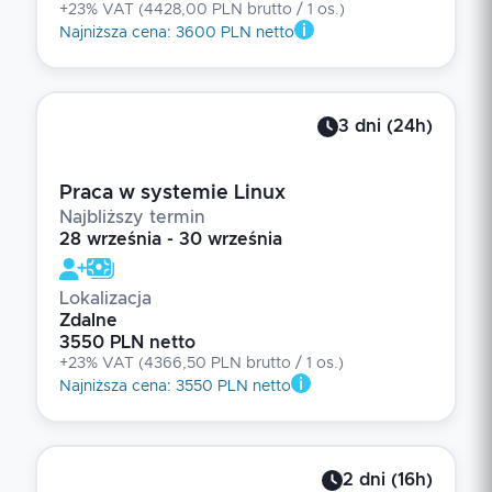
+23% VAT
(
4428,00 PLN brutto
/ 1
os.
)
Najniższa cena
:
3600 PLN netto
3
dni
(
24
h)
Praca w systemie Linux
Najbliższy termin
28 września - 30 września
Lokalizacja
Zdalne
3550 PLN netto
+23% VAT
(
4366,50 PLN brutto
/ 1
os.
)
Najniższa cena
:
3550 PLN netto
2
dni
(
16
h)