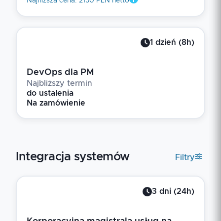
Najniższa cena
:
2150 PLN netto
1
dzień
(
8
h)
DevOps dla PM
Najbliższy termin
do ustalenia
Na zamówienie
Integracja systemów
Filtry
3
dni
(
24
h)