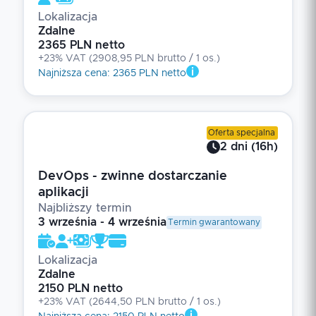
Lokalizacja
Zdalne
2365 PLN netto
+23% VAT
(
2908,95 PLN brutto
/ 1
os.
)
Najniższa cena
:
2365 PLN netto
Oferta specjalna
2
dni
(
16
h)
DevOps - zwinne dostarczanie
aplikacji
Najbliższy termin
3 września - 4 września
Termin gwarantowany
Lokalizacja
Zdalne
2150 PLN netto
+23% VAT
(
2644,50 PLN brutto
/ 1
os.
)