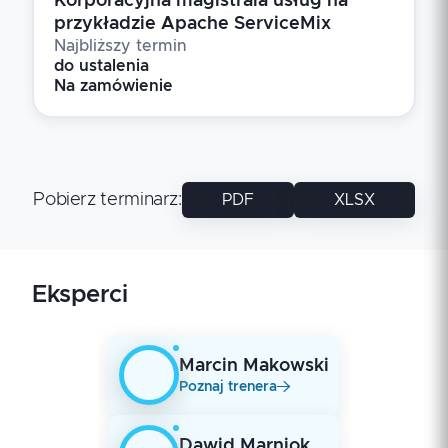
Korporacyjna magistrala usług na
przykładzie Apache ServiceMix
Najbliższy termin
do ustalenia
Na zamówienie
Pobierz terminarz
:
PDF
XLSX
Eksperci
Marcin
Makowski
Poznaj trenera
Dawid
Marniok