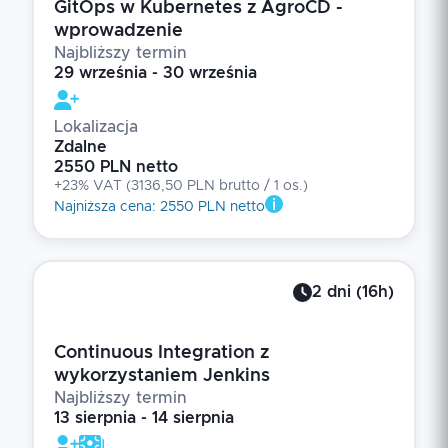
GitOps w Kubernetes z AgroCD -
wprowadzenie
Najbliższy termin
29 września - 30 września
Lokalizacja
Zdalne
2550 PLN netto
+23% VAT
(
3136,50 PLN brutto
/ 1
os.
)
Najniższa cena
:
2550 PLN netto
2
dni
(
16
h)
Continuous Integration z
wykorzystaniem Jenkins
Najbliższy termin
13 sierpnia - 14 sierpnia