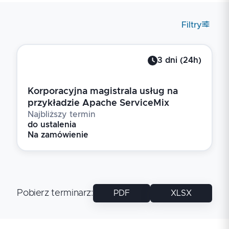
Filtry
3
dni
(
24
h)
Korporacyjna magistrala usług na
przykładzie Apache ServiceMix
Najbliższy termin
do ustalenia
Na zamówienie
Pobierz terminarz
:
PDF
XLSX