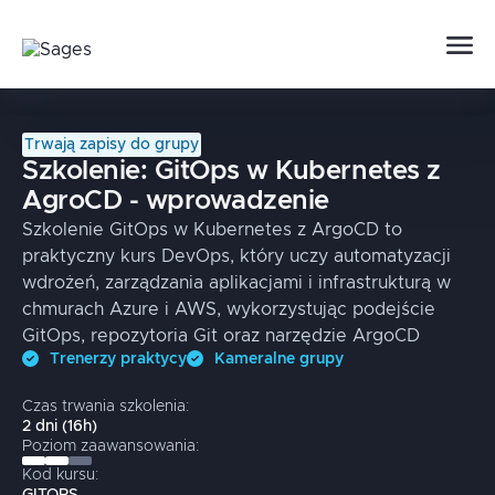
Trwają zapisy do grupy
Szkolenie:
GitOps w Kubernetes z
AgroCD - wprowadzenie
Szkolenie GitOps w Kubernetes z ArgoCD to
praktyczny kurs DevOps, który uczy automatyzacji
wdrożeń, zarządzania aplikacjami i infrastrukturą w
chmurach Azure i AWS, wykorzystując podejście
GitOps, repozytoria Git oraz narzędzie ArgoCD
Trenerzy praktycy
Kameralne grupy
Czas trwania szkolenia:
2
dni
(
16
h)
Poziom zaawansowania:
Kod kursu: