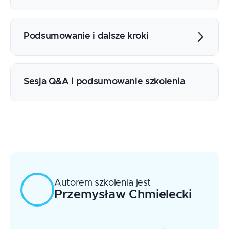
Continuous Deployment w praktyce
Utrzymanie wielu środowisk (dev, test,
Studia przypadków z AKS i EKS
prod)
Najczęstsze błędy i sposoby ich unikania
Podsumowanie i dalsze kroki
Skalowanie i optymalizacja wdrożeń
GitOps jako element strategii DevOps
Narzędzia alternatywne (FluxCD, Jenkins
Sesja Q&A i podsumowanie szkolenia
X)
Ścieżki dalszego rozwoju i certyfikacji
Autorem szkolenia jest
Przemysław
Chmielecki