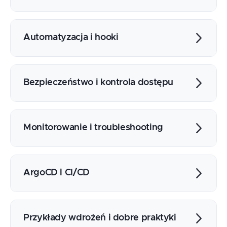
Integracja z repozytorium Git
Definicja aplikacji i manifestów YAML
Mechanizm synchronizacji i reconciliacji
Automatyzacja i hooki
Strategie wdrożeń (rolling update,
blue/green, canary)
Konfiguracja automatycznych
synchronizacji
Bezpieczeństwo i kontrola dostępu
PreSync, Sync i PostSync hooks
Obsługa błędów i retry
RBAC w ArgoCD
Integracja z IAM (AWS) i Entra ID (Azure)
Monitorowanie i troubleshooting
Audyt i rejestrowanie zmian
Integracja z Prometheus i Grafana
Alerting i obsługa zdarzeń
ArgoCD i CI/CD
Analiza logów i rozwiązywanie problemów
Integracja z pipeline’ami Azure DevOps i
AWS CodePipeline
Przykłady wdrożeń i dobre praktyki