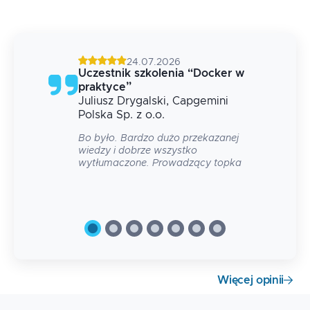
24.07.2026
g
Uczestnik szkolenia
“
Docker w
praktyce
”
Juliusz
Drygalski
, Capgemini
 na
Polska Sp. z o.o.
Bo było. Bardzo dużo przekazanej
wiedzy i dobrze wszystko
wytłumaczone. Prowadzący topka
Więcej opinii