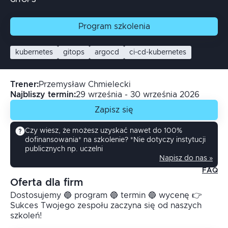
GITOPS
Program
szkolenia
kubernetes
gitops
argocd
ci-cd-kubernetes
Trener
:
Przemysław
Chmielecki
Najbliszy termin:
29 września - 30 września 2026
Zapisz się
Czy wiesz, że możesz uzyskać nawet do 100%
dofinansowania* na szkolenie? *Nie dotyczy instytucji
publicznych np. uczelni
Napisz do nas »
FAQ
Oferta dla firm
Dostosujemy 🔵 program 🔵 termin 🔵 wycenę 👉
Sukces Twojego zespołu zaczyna się od naszych
szkoleń!