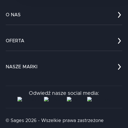
O NAS
Co nas wyróżnia?
Zespół
OFERTA
Kariera
Referencje
Edukacja
Dokumenty
Dla nauki
Blog
NASZE MARKI
Chatboty
Kontakt
Kodołamacz
Stacja.it
Odwiedź nasze social media:
Aidapta
AI & NLP Day
© Sages 2026 - Wszelkie prawa zastrzeżone