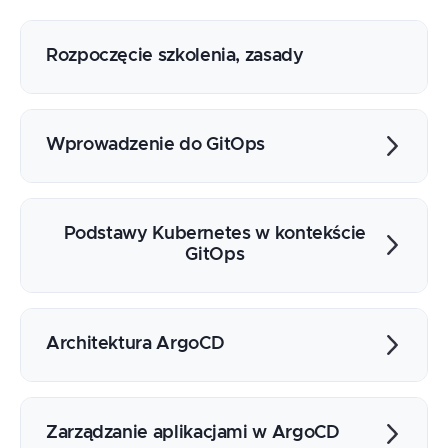
Rozpoczęcie szkolenia, zasady
Wprowadzenie do GitOps
Definicja i filozofia GitOps
Zalety i ograniczenia podejścia
Podstawy Kubernetes w kontekście
Różnice między tradycyjnym CI/CD a
GitOps
GitOps
Architektura AKS i EKS
Deklaratywne zarządzanie konfiguracją
Architektura ArgoCD
Namespace, RBAC i kontrola dostępu
Komponenty ArgoCD
Instalacja i konfiguracja w AKS i EKS
Zarządzanie aplikacjami w ArgoCD