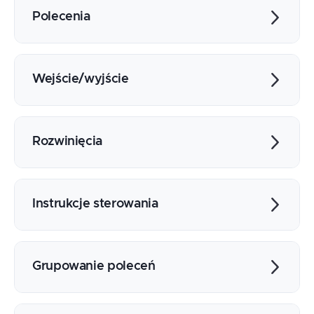
Zastosowania
Polecenia
Podstawy systemu UNIX
Instalacja
Składnia polecenia powłoki
Pierwszy skrypt
Przegląd podstawowych poleceń
Wejście/wyjście
Podstawowe konstrukcje
Argumenty, opcje, kod wyjścia
Zmienne, parametry pozycyjne i specjalne
Standardowe strumienie we/wy
Cytowanie, ucieczka
Podstawowe operacja odczytu i zapisu
Rozwinięcia
Sposoby wykonywania poleceń
Potoki
Strumienie i przekierowania
Rozwinięcia parametrów
Deskryptory
Tablice
Instrukcje sterowania
Podstawianie poleceń
Wyrażenia arytmetyczne
Wyrażenia warunkowe
Rozwinięcia ścieżek
Instrukcje warunkowe
Grupowanie poleceń
Rozwinięcia klamrowe
Pętle
Bloki poleceń