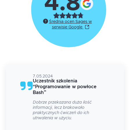
4.8
Średnia ocen Sages w
serwisie Google
7.05.2024
Uczestnik szkolenia
“
Programowanie w powłoce
Bash
”
na
Dobrze przekazana duża ilość
est
informacji, lecz brakowało
ne
praktycznych ćwiczeń do ich
utrwalenia w użyciu.