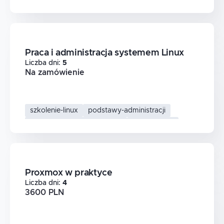
praca-w-linux
linux-podstawy
Praca i administracja systemem Linux
Liczba dni
:
5
Na zamówienie
szkolenie-linux
podstawy-administracji
zarzadzanie-serwerem-linux
system-linux
Proxmox w praktyce
Liczba dni
:
4
3600 PLN