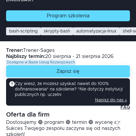
LINUX/BASH
Program
szkolenia
bash-scripting
skrypty-bash
automatyzacja-linux
shell-s
Trener
:
Trener-Sages
Najbliszy termin:
20 sierpnia - 21 sierpnia 2026
Dostępne w Bazie Usług Rozwojowych
Zapisz się
Czy wiesz, że możesz uzyskać nawet do 100%
dofinansowania* na szkolenie? *Nie dotyczy instytucji
publicznych np. uczelni
Napisz do nas »
FAQ
Oferta dla firm
Dostosujemy 🔵 program 🔵 termin 🔵 wycenę 👉
Sukces Twojego zespołu zaczyna się od naszych
szkoleń!