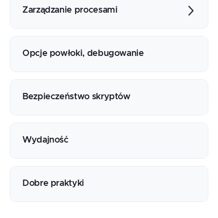
Podpowłoka
Zarządzanie procesami
Funkcje
Procesy pierwszoplanowe
Procesy w tle
Opcje powłoki, debugowanie
Koprocesy
Sygnały i ich obsługa
Bezpieczeństwo skryptów
Wydajność
Dobre praktyki