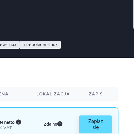
-w-linux
linia-polecen-linux
ENA
LOKALIZACJA
ZAPIS
Zapisz
N netto
Zdalne
się
% VAT