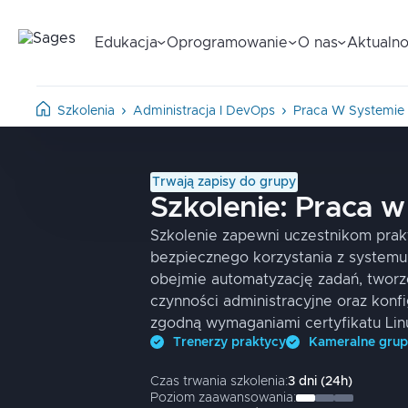
Edukacja
Oprogramowanie
O nas
Aktualno
Szkolenia
Administracja I DevOps
Praca W Systemie 
Trwają zapisy do grupy
Szkolenie:
Praca w
Szkolenie zapewni uczestnikom pra
bezpiecznego korzystania z systemu
obejmie automatyzację zadań, tworz
czynności administracyjne oraz konf
zgodną wymaganiami certyfikatu Linu
Trenerzy praktycy
Kameralne gru
Czas trwania szkolenia:
3
dni
(
24
h)
Poziom zaawansowania: