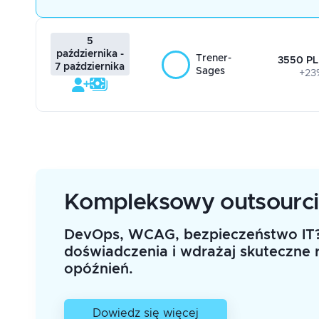
5
października -
Trener-
3550 PL
7 października
Sages
+23
Kompleksowy outsourc
DevOps, WCAG, bezpieczeństwo IT?
doświadczenia i wdrażaj skuteczne 
opóźnień.
Dowiedz się więcej