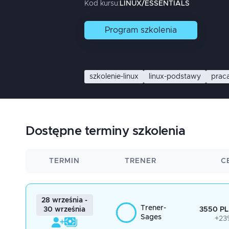
Kod kursu:
LINUX/ESSENTIALS
Program
szkolenia
szkolenie-linux
linux-podstawy
praca
Dostępne terminy szkolenia
TERMIN
TRENER
C
28 września -
Trener-
3550 PL
30 września
Sages
+23