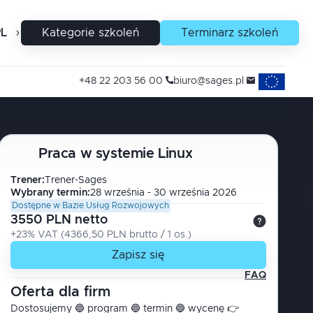
PL
EN
Kategorie szkoleń
Terminarz szkoleń
Projekty uni
+48 22 203 56 00
biuro@sages.pl
Praca w systemie Linux
Trener
:
Trener-Sages
Wybrany termin:
28 września - 30 września 2026
Dostępne w Bazie Usług Rozwojowych
3550 PLN netto
+23% VAT
(
4366,50 PLN brutto
/ 1
os.
)
Zapisz się
FAQ
Oferta dla firm
Dostosujemy 🔵 program 🔵 termin 🔵 wycenę 👉