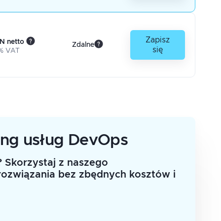
Zapisz
N netto
Zdalne
się
% VAT
ing usług DevOps
 Skorzystaj z naszego
rozwiązania bez zbędnych kosztów i