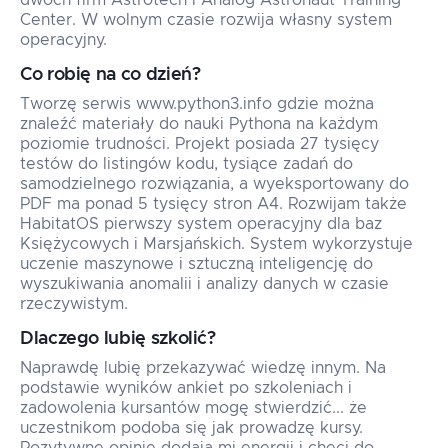
dwóch firm Astrotech i Analog Astronaut Training
Center. W wolnym czasie rozwija własny system
operacyjny.
Co robię na co dzień?
Tworzę serwis www.python3.info gdzie można
znaleźć materiały do nauki Pythona na każdym
poziomie trudności. Projekt posiada 27 tysięcy
testów do listingów kodu, tysiące zadań do
samodzielnego rozwiązania, a wyeksportowany do
PDF ma ponad 5 tysięcy stron A4. Rozwijam także
HabitatOS pierwszy system operacyjny dla baz
Księżycowych i Marsjańskich. System wykorzystuje
uczenie maszynowe i sztuczną inteligencję do
wyszukiwania anomalii i analizy danych w czasie
rzeczywistym.
Dlaczego lubię szkolić?
Naprawdę lubię przekazywać wiedzę innym. Na
podstawie wyników ankiet po szkoleniach i
zadowolenia kursantów mogę stwierdzić... że
uczestnikom podoba się jak prowadzę kursy.