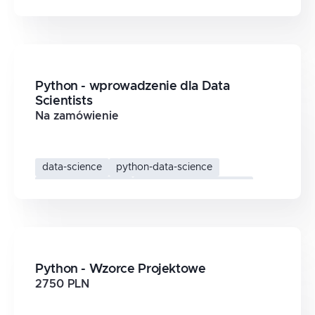
framework-django
webaplikacje-python
Python - wprowadzenie dla Data
Scientists
Na zamówienie
data-science
python-data-science
python-podstawy
analiza-danych-python
Python - Wzorce Projektowe
2750 PLN