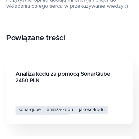
Pozytywne opinie dodają mi energii i chęci do
wkładania całego serca w przekazywanie wiedzy :)
Powiązane treści
Analiza kodu za pomocą SonarQube
2450 PLN
sonarqube
analiza-kodu
jakosc-kodu
statyczna-analiza-kodu