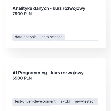
Analityka danych - kurs rozwojowy
7900 PLN
data-analysis
data-science
analiza-danych-python
python-analityk-danych
AI Programming - kurs rozwojowy
6900 PLN
test-driven-development
ai-tdd
ai-w-testach
ai-dla-programistow