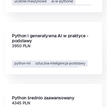
uczenie-maszynowe
ai-w-pythonie
generatywna-sztuczna-inteligencja
python-ai
Python i generatywna AI w praktyce -
podstawy
3950 PLN
python-ml
sztuczna-inteligencja-podstawy
generatywna-ai
python-ai-podstawy
Python średnio zaawansowany
4345 PLN