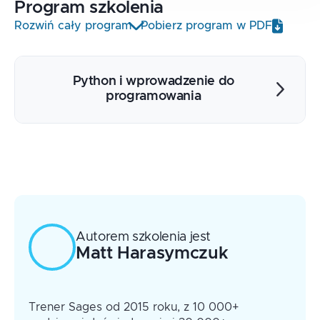
Program
szkolenia
Rozwiń cały program
Pobierz program w PDF
Python i wprowadzenie do
programowania
Składnia: komentarze, docstring, doctest,
zmienne, print
Typy: int, float, str, bool, None
Sekwencje: tuple, list, set, frozenset,
zagnieżdżone struktury danych
Mapy: dict
Autorem szkolenia jest
Operatory: numeryczne, logiczne
Matt
Harasymczuk
Konstrukcje warunkowe: if, else, elif
Pętle: for, while, comprehensions
Instrukcje przepływu: exception, pliki,
Trener Sages od 2015 roku, z 10 000+
rozpakowywanie