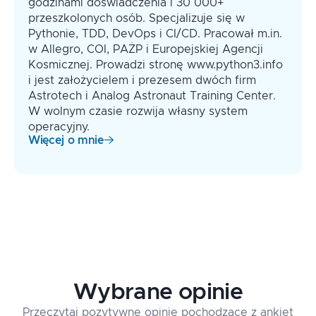
godzinami doświadczenia i 30 000+
Funkcje: zwracanie wartości, argumenty
przeszkolonych osób. Specjalizuje się w
pozycyjne, nazwane, wymagane,
Pythonie, TDD, DevOps i CI/CD. Pracował m.in.
domyślne, args, kwargs
w Allegro, COI, PAŻP i Europejskiej Agencji
Programowanie obiektowe: klasy, atrybuty,
Kosmicznej. Prowadzi stronę www.python3.info
metody, dziedziczenie, przeciążanie
i jest założycielem i prezesem dwóch firm
operatorów
Astrotech i Analog Astronaut Training Center.
Pakiety: instalacja, używanie, venv
W wolnym czasie rozwija własny system
operacyjny.
Daty i czas: parsowanie i formatowanie,
Więcej o mnie
strefy czasowe
Wyrażenia regularne: składnia,
wykorzystanie
Wybrane opinie
Przeczytaj pozytywne opinie pochodzące z ankiet