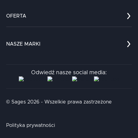
Co nas wyróżnia?
Zespół
OFERTA
Kariera
Referencje
Edukacja
Dokumenty
Dla nauki
Blog
NASZE MARKI
Chatboty
Kontakt
Kodołamacz
Stacja.it
Odwiedź nasze social media:
Aidapta
AI & NLP Day
© Sages 2026 - Wszelkie prawa zastrzeżone
Polityka prywatności