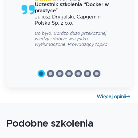
g
Uczestnik szkolenia
“
Docker w
praktyce
”
Juliusz
Drygalski
, Capgemini
 na
Polska Sp. z o.o.
Bo było. Bardzo dużo przekazanej
wiedzy i dobrze wszystko
wytłumaczone. Prowadzący topka
Więcej opinii
Podobne szkolenia