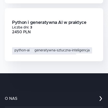
Python i generatywna AI w praktyce
Liczba dni
:
3
2450 PLN
python-ai
generatywna-sztuczna-inteligencja
ai-w-pythonie
uczenie-maszynowe
O NAS