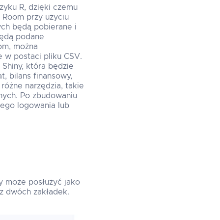
ęzyku R, dzięki czemu
a Room przy użyciu
ych będą pobierane i
 będą podane
oom, można
 w postaci pliku CSV.
 Shiny, która będzie
t, bilans finansowy,
różne narzędzia, takie
 danych. Po zbudowaniu
nego logowania lub
ry może posłużyć jako
ę z dwóch zakładek.