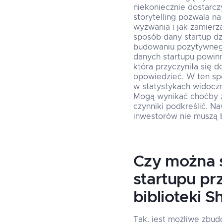
niekoniecznie dostarcz
storytelling pozwala n
wyzwania i jak zamierz
sposób dany startup dz
budowaniu pozytywnego
danych startupu powinn
która przyczyniła się 
opowiedzieć. W ten spo
w statystykach widoczn
Mogą wynikać choćby z
czynniki podkreślić. Na
inwestorów nie muszą 
Czy można 
startupu pr
biblioteki S
Tak, jest możliwe zbud