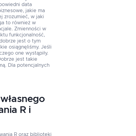
dpowiedni data
biznesowe, jakie ma
j zrozumieć, w jaki
aga to również w
cjale. Zmienności w
ktu funkcjonalność,
dobrze jest o tym
ie osiągnęliśmy. Jeśli
aczego one wystąpiły.
obrze jest takie
rmą. Dla potencjalnych
 własnego
nia R i
nia R oraz biblioteki