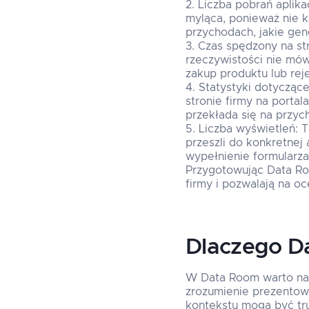
Liczba pobrań aplika
myląca, ponieważ nie k
przychodach, jakie gene
Czas spędzony na st
rzeczywistości nie mów
zakup produktu lub reje
Statystyki dotycząc
stronie firmy na porta
przekłada się na przyc
Liczba wyświetleń: 
przeszli do konkretnej 
wypełnienie formularz
Przygotowując Data Roo
firmy i pozwalają na o
Dlaczego Da
W Data Room warto nad
zrozumienie prezentowa
kontekstu mogą być trud