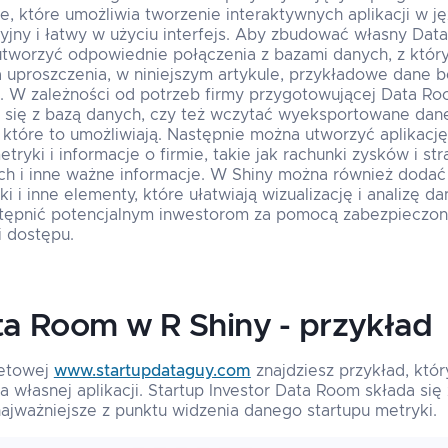
ie, które umożliwia tworzenie interaktywnych aplikacji w j
jny i łatwy w użyciu interfejs. Aby zbudować własny Dat
 utworzyć odpowiednie połączenia z bazami danych, z któr
a uproszczenia, w niniejszym artykule, przykładowe dane
. W zależności od potrzeb firmy przygotowującej Data R
 się z bazą danych, czy też wczytać wyeksportowane dane
k, które to umożliwiają. Następnie można utworzyć aplikację
ryki i informacje o firmie, takie jak rachunki zysków i stra
ch i inne ważne informacje. W Shiny można również dodać 
elki i inne elementy, które ułatwiają wizualizację i analizę
ostępnić potencjalnym inwestorom za pomocą zabezpieczo
i dostępu.
ta Room w R Shiny - przykład
netowej
www.startupdataguy.com
znajdziesz przykład, któ
ia własnej aplikacji. Startup Investor Data Room składa si
ajważniejsze z punktu widzenia danego startupu metryki.