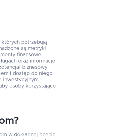
 których potrzebują
omadzone są metryki
umenty finansowe,
sługach oraz informacje
 potencjał biznesowy
słem i dostęp do niego
e inwestycyjnym.
aby osoby korzystające
rom?
rom w dokładnej ocenie