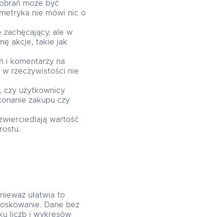
 pobrań może być
 metryka nie mówi nic o
 zachęcający, ale w
ę akcje, takie jak
ń i komentarzy na
 w rzeczywistości nie
, czy użytkownicy
okonanie zakupu czy
zwierciedlają wartość
rostu.
ieważ ułatwia to
nioskowanie. Dane bez
ku liczb i wykresów