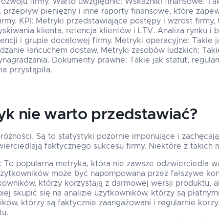
rozwoju firmy. Warto uwzględnić: Wskaźniki finansowe: Ta
wy, przepływ pieniężny i inne raporty finansowe, które zape
my. KPI: Metryki przedstawiające postępy i wzrost firmy, 
kiwania klienta, retencja klientów i LTV. Analiza rynku i 
encji i grupie docelowej firmy. Metryki operacyjne: Takie j
ądzanie łańcuchem dostaw. Metryki zasobów ludzkich: Takie
nagradzania. Dokumenty prawne: Takie jak statut, regula
a przystąpiła.
yk nie warto przedstawiać?
różności. Są to statystyki pozornie imponujące i zachęcają
ierciedlają faktycznego sukcesu firmy. Niektóre z takich 
 To popularna metryka, która nie zawsze odzwierciedla w
użytkowników może być napompowana przez fałszywe kon
owników, którzy korzystają z darmowej wersji produktu, al
iej skupić się na analizie użytkowników, którzy są płatny
ików, którzy są faktycznie zaangażowani i regularnie korzy
tu.