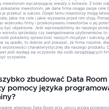
y inwestorom wyczerpującej wiedzy o biznesie. Z kolei o
a pokazanie inwestorom, jak dana firma osiąga swoje cele 
a je przekuć w sukces. Dzięki temu inwestorzy mogą łatwie
iała, jakie ma cele i jakie wyzwania przed nim stoją. Pom
 wizerunku firmy i przekonywaniu inwestorów o jej poten
y być objaśnione. Jeśli wprowadziliśmy do naszego produ
do wzrostu sprzedaży czy zaangażowania użytkowników, to 
sób pokażemy sprawczość naszych inicjatyw i sukcesy, jak
e są spadki, to dobrze jest pokazać, że firma rozumie, dl
 sezonowości charakterystycznej dla naszego produktu. D
wet jeśli wydają się oczywiste dla osób zarządzających fi
być oczywiste.
szybko zbudować Data Room
zy pomocy języka programowa
hiny?
owanie własnego Data Room przy użyciu języka programowa