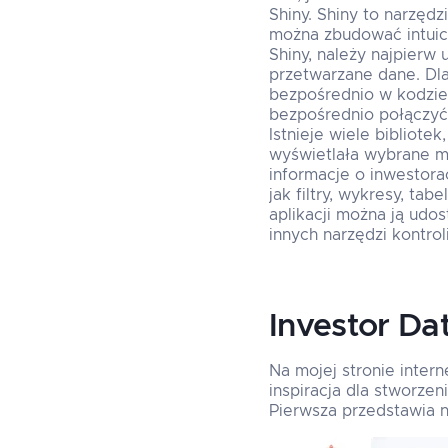
Shiny. Shiny to narzędz
można zbudować intuicy
Shiny, należy najpierw
przetwarzane dane. Dl
bezpośrednio w kodzie
bezpośrednio połączyć
Istnieje wiele bibliote
wyświetlała wybrane met
informacje o inwestora
jak filtry, wykresy, tab
aplikacji można ją ud
innych narzędzi kontrol
Investor Da
Na mojej stronie inter
inspiracja dla stworzen
Pierwsza przedstawia n