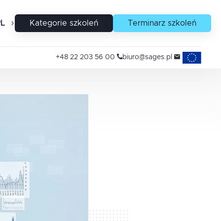
PL
EN
Kategorie szkoleń
Terminarz szkoleń
Projekty uni
+48 22 203 56 00
biuro@sages.pl