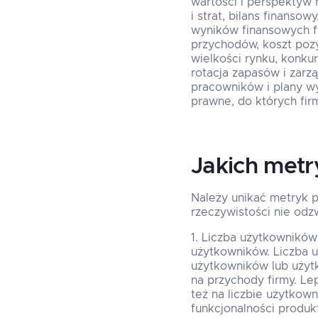
wartości i perspektyw 
i strat, bilans finanso
wyników finansowych fir
przychodów, koszt pozys
wielkości rynku, konkur
rotacja zapasów i zarz
pracowników i plany wy
prawne, do których firm
Jakich metr
Należy unikać metryk p
rzeczywistości nie odzw
Liczba użytkowników:
użytkowników. Liczba 
użytkowników lub użytk
na przychody firmy. Lep
też na liczbie użytkown
funkcjonalności produk