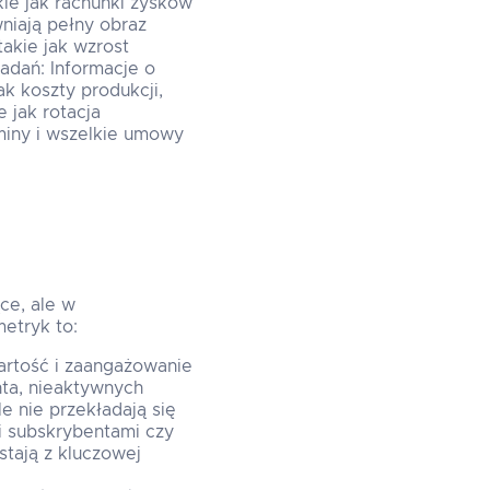
kie jak rachunki zysków
wniają pełny obraz
takie jak wzrost
badań: Informacje o
ak koszty produkcji,
 jak rotacja
miny i wszelkie umowy
ce, ale w
metryk to:
artość i zaangażowanie
ta, nieaktywnych
e nie przekładają się
mi subskrybentami czy
stają z kluczowej