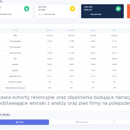
awia kohorty retencyjne oraz objaśnienia budujące narracj
stawiające wnioski z analizy oraz plan firmy na polepszen