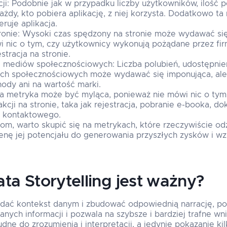
cji: Podobnie jak w przypadku liczby użytkowników, ilość
ażdy, kto pobiera aplikację, z niej korzysta. Dodatkowo ta
ruje aplikacja.
ronie: Wysoki czas spędzony na stronie może wydawać się
i nic o tym, czy użytkownicy wykonują pożądane przez firm
stracja na stronie.
e mediów społecznościowych: Liczba polubień, udostępnie
lach społecznościowych może wydawać się imponująca, ale
hody ani na wartość marki.
Ta metryka może być myląca, ponieważ nie mówi nic o tym
akcji na stronie, taka jak rejestracja, pobranie e-booka, d
a kontaktowego.
m, warto skupić się na metrykach, które rzeczywiście od
cenę jej potencjału do generowania przyszłych zysków i wz
ta Storytelling jest ważny?
ać kontekst danym i zbudować odpowiednią narrację, pon
nych informacji i pozwala na szybsze i bardziej trafne w
ne do zrozumienia i interpretacji, a jedynie pokazanie kil