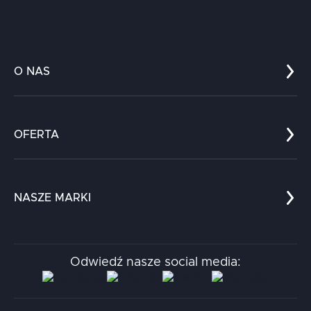
O NAS
Co nas wyróżnia?
Zespół
OFERTA
Kariera
Referencje
Edukacja
Dokumenty
Dla nauki
Blog
NASZE MARKI
Chatboty
Kontakt
Kodołamacz
Stacja.it
Odwiedź nasze social media:
Aidapta
AI & NLP Day