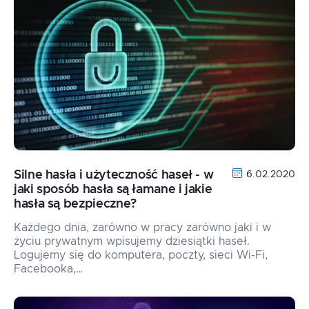
Silne hasła i użyteczność haseł - w
6.02.2020
jaki sposób hasła są łamane i jakie
hasła są bezpieczne?
Każdego dnia, zarówno w pracy zarówno jaki i w
życiu prywatnym wpisujemy dziesiątki haseł.
Logujemy się do komputera, poczty, sieci Wi-Fi,
Facebooka,…