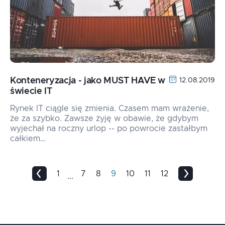
Konteneryzacja - jako MUST HAVE w
12.08.2019
świecie IT
Rynek IT ciągle się zmienia. Czasem mam wrażenie,
że za szybko. Zawsze żyję w obawie, że gdybym
wyjechał na roczny urlop -- po powrocie zastałbym
całkiem…
1
7
8
9
10
11
12
...