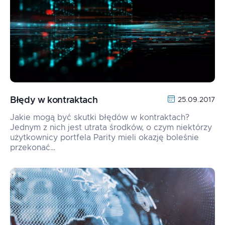
Błędy w kontraktach
25.09.2017
Jakie mogą być skutki błędów w kontraktach?
Jednym z nich jest utrata środków, o czym niektórzy
użytkownicy portfela Parity mieli okazję boleśnie
przekonać…