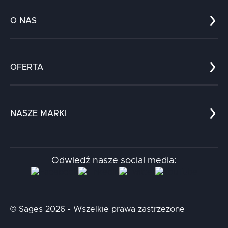
O NAS
Co nas wyróżnia?
Zespół
OFERTA
Kariera
Referencje
Edukacja
Dokumenty
Dla nauki
Blog
NASZE MARKI
Chatboty
Kontakt
Kodołamacz
Stacja.it
Odwiedź nasze social media:
Aidapta
AI & NLP Day
© Sages 2026 - Wszelkie prawa zastrzeżone