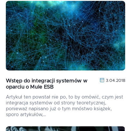
Wstęp do integracji systemów w
3.04.2018
oparciu o Mule ESB
Artykuł ten powstał nie po, to by omówić, czym jest
integracja systemów od strony teoretycznej,
ponieważ napisano już o tym mnóstwo książek,
sporo artykułów,…