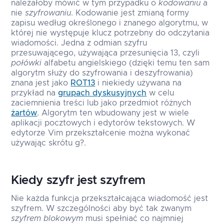
należałoby mówić w tym przypadku o
kodowaniu
a
nie
szyfrowaniu
. Kodowanie jest zmianą formy
zapisu według określonego i znanego algorytmu, w
której nie występuje klucz potrzebny do odczytania
wiadomości. Jedna z odmian szyfru
przesuwającego, używająca przesunięcia 13, czyli
połówki
alfabetu angielskiego (dzięki temu ten sam
algorytm służy do szyfrowania i deszyfrowania)
znana jest jako
ROT13
i niekiedy używana na
przykład na
grupach dyskusyjnych
w celu
zaciemnienia treści lub jako przedmiot różnych
żartów
. Algorytm ten wbudowany jest w wiele
aplikacji pocztowych i edytorów tekstowych. W
edytorze Vim przekształcenie można wykonać
używając skrótu
g?
.
Kiedy szyfr jest szyfrem
Nie każda funkcja przekształcająca wiadomość jest
szyfrem. W szczególności aby być tak zwanym
szyfrem blokowym
musi spełniać co najmniej