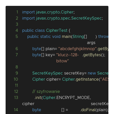
1
import
javax
.
crypto
.
Cipher
;
2
import
javax
.
crypto
.
spec
.
SecretKeySpec
;
3
4
public
class
CipherTest
{
5
public
static
void
main
(
String
[
]
)
throws
args
6
byte
[
]
 plain 
=
"abcdefghijklmnop"
.
getByte
7
byte
[
]
 key 
=
"klucz--128-
.
getBytes
(
)
;
bitow"
8
9
SecretKeySpec
 secretKey 
=
new
SecretK
10
Cipher
 cipher 
=
Cipher
.
getInstance
(
"AES/
11
12
// szyfrowanie
13
.
init
(
Cipher
.
ENCRYPT_MODE
,
)
;
cipher
secretKey
14
byte
[
]
=
.
doFinal
(
plain
)
;