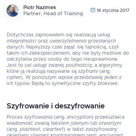
Piotr Nazimek
16 stycznia 2017
Partner, Head of Training
Dotychczas zajmowałem się realizacją usług
integralności
oraz
uwierzytelnienia
przesłanych
danych. Najwyższy czas zająć się tajnością, czyli
takim ich zabezpieczeniem, aby nie były możliwe do
odczytania przez osoby do tego nieuprawnione.
Jest to cel usługi zwanej
poufnością
, a algorytmy
które ją realizują nazywane są
szyframi
(ang.
cipher
). W poniższym wpisie przedstawię jeden z
ich typów. Będą to
symetryczne szyfry blokowe
.
Szyfrowanie i deszyfrowanie
Proces
szyfrowania
(ang.
encryption
) przekształca
wiadomość zwaną
tekstem jawnym
lub
otwartym
(ang.
plaintext
,
cleartext
) w
tekst zaszyfrowany
określany również
kryptogramem
(ang.
encrypted