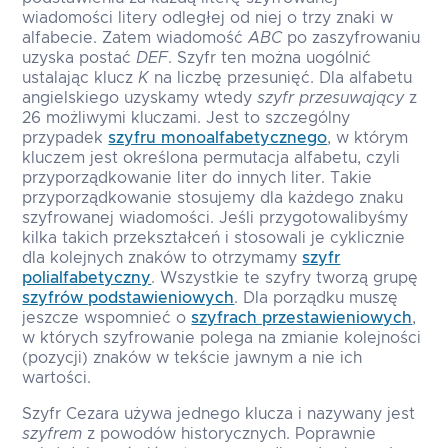
wiadomości litery odległej od niej o trzy znaki w
alfabecie. Zatem wiadomość
ABC
po zaszyfrowaniu
uzyska postać
DEF
. Szyfr ten można uogólnić
ustalając klucz
K
na liczbę przesunięć. Dla alfabetu
angielskiego uzyskamy wtedy
szyfr przesuwający
z
26 możliwymi kluczami. Jest to szczególny
przypadek
szyfru monoalfabetycznego
, w którym
kluczem jest określona permutacja alfabetu, czyli
przyporządkowanie liter do innych liter. Takie
przyporządkowanie stosujemy dla każdego znaku
szyfrowanej wiadomości. Jeśli przygotowalibyśmy
kilka takich przekształceń i stosowali je cyklicznie
dla kolejnych znaków to otrzymamy
szyfr
polialfabetyczny
. Wszystkie te szyfry tworzą grupę
szyfrów podstawieniowych
. Dla porządku muszę
jeszcze wspomnieć o
szyfrach przestawieniowych
,
w których szyfrowanie polega na zmianie kolejności
(pozycji) znaków w tekście jawnym a nie ich
wartości.
Szyfr Cezara używa jednego klucza i nazywany jest
szyfrem
z powodów historycznych. Poprawnie