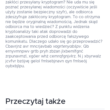
zakłóci przesyłany kryptogram? Nie uda mu się
poznać przesyłanej wiadomości (oczywiście jeśli
użyty zostanie bezpieczny szyfr), ale odbiorca
zdeszyfruje zakłócony kryptogram. To co otrzyma
nie będzie oryginalną wiadomością. Jednak skąd
odbiorca ma to wiedzieć? Z punktu widzenia
kryptoanalizy taki atak doprowadzi do
zaakceptowania przed odbiorcę fałszywego
komunikatu. Dlaczego udało się go przeprowadzić?
Cbavrjnż avr mncrjavbab
vagrtenyabśpv
. Qb
ernyvmnpwv grtb pryh zbżan jlxbemlfgnć
zrpunavmzl, xgóer whż cemrqfgnjvłrz. N j xbyrwalz
jcvfvr bzójvę gelol fmlsebjnavn qyn fmlseój
oybxbjlpu.
Przeczytaj także