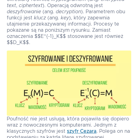
text
,
ciphertext
). Operacją odwrotną jest
deszyfrowanie
(ang.
decryption
). Parametrem obu
funkcji jest
klucz
(ang.
key
), który zapewnia
utajnienie przekazywanej informacji. Procesy te
pokazane są na poniższym rysunku. Zamiast
oznaczenia $$E^{-1}_K$$ stosowane jest również
$$D_K$$.
Poufność nie jest usługą, która pojawiła się dopiero
wraz z nowoczesnymi komputerami. Jednym z
klasycznych szyfrów jest
szyfr Cezara
. Polega on na
podstawieniu za każdą literę szyfrowanej