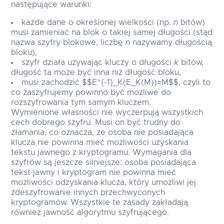
następujące warunki:
każde dane o określonej wielkości (np.
n
bitów)
musi zamieniać na blok o takiej samej długości (stąd
nazwa szyfry blokowe, liczbę
n
nazywamy długością
bloku),
szyfr działa używając kluczy o długości
k
bitów,
długość ta może być inna niż długość bloku,
musi zachodzić $$E^{-1}_K(E_K(M))=M$$, czyli to
co zaszyfrujemy powinno być możliwe do
rozszyfrowania tym samym kluczem.
Wymienione własności nie wyczerpują wszystkich
cech dobrego szyfru. Musi on być trudny do
złamania, co oznacza, że osoba nie posiadająca
klucza nie powinna mieć możliwości uzyskania
tekstu jawnego z kryptogramu. Wymagania dla
szyfrów są jeszcze silniejsze: osoba posiadająca
tekst jawny i kryptogram nie powinna mieć
możliwości odzyskania klucza, który umożliwi jej
zdeszyfrowanie innych przechwyconych
kryptogramów. Wszystkie te zasady zakładają
również jawność algorytmu szyfrującego.