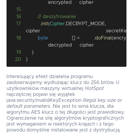
encrypted
cipher
15
16
// deszyfrowanie
17
.
init
(
Cipher
.
DECRYPT_MODE
,
)
;
cipher
secretKey
18
byte
[
]
=
.
doFinal
(
encrypt
decrypted
cipher
19
}
20
}
Interesujący efekt działania programu
zaobserwujemy wydłużając klucz do 256 bitów. U
użytkowników maszyny wirtualnej
HotSpot
najczęściej pojawi się wyjątek
java.security.InvalidKeyException
Illegal key size or
default parameters
. Nie jest to wina klucza, dla
algorytmu AES klucz o tej długości jest prawidłowy.
Ograniczenie na siłę algorytmów kryptograficznych
jest wymaganiem w niektórych krajach i z tego
powodu domyślnie instalowane jest z dystrybucją