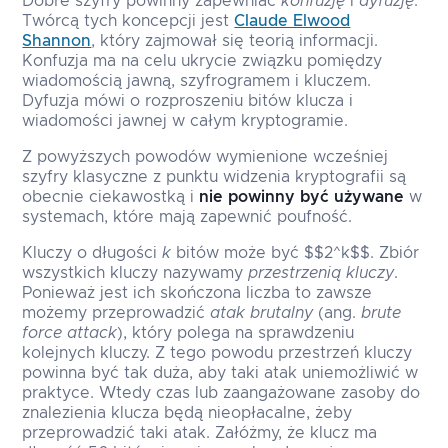
Dobre szyfry powinny zapewniać
konfuzję
i
dyfuzję
.
Twórcą tych koncepcji jest
Claude Elwood
Shannon
, który zajmował się teorią informacji.
Konfuzja ma na celu ukrycie związku pomiędzy
wiadomością jawną, szyfrogramem i kluczem.
Dyfuzja mówi o rozproszeniu bitów klucza i
wiadomości jawnej w całym kryptogramie.
Z powyższych powodów wymienione wcześniej
szyfry klasyczne z punktu widzenia kryptografii są
obecnie ciekawostką i
nie powinny być używane
w
systemach, które mają zapewnić poufność.
Kluczy o długości
k
bitów może być $$2^k$$. Zbiór
wszystkich kluczy nazywamy
przestrzenią kluczy
.
Ponieważ jest ich skończona liczba to zawsze
możemy przeprowadzić
atak brutalny
(ang.
brute
force attack
), który polega na sprawdzeniu
kolejnych kluczy. Z tego powodu przestrzeń kluczy
powinna być tak duża, aby taki atak uniemożliwić w
praktyce. Wtedy czas lub zaangażowane zasoby do
znalezienia klucza będą nieopłacalne, żeby
przeprowadzić taki atak. Załóżmy, że klucz ma