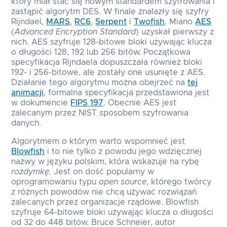
który miał stać się nowym standardem szyfrowania i
zastąpić algorytm DES. W finale znalazły się szyfry
Rijndael,
MARS
,
RC6
,
Serpent
i
Twofish
. Miano
AES
(
Advanced Encryption Standard
) uzyskał pierwszy z
nich. AES szyfruje 128-bitowe bloki używając klucza
o długości 128, 192 lub 256 bitów. Początkowa
specyfikacja Rijndaela dopuszczała również bloki
192- i 256-bitowe, ale zostały one usunięte z AES.
Działanie tego algorytmu można obejrzeć na
tej
animacji
, formalna specyfikacja przedstawiona jest
w dokumencie
FIPS 197
. Obecnie AES jest
zalecanym przez NIST sposobem szyfrowania
danych.
Algorytmem o którym warto wspomnieć jest
Blowfish
i to nie tylko z powodu jego wdzięcznej
nazwy w języku polskim, która wskazuje na rybę
rozdymkę
. Jest on dość popularny w
oprogramowaniu typu
open source
, którego twórcy
z różnych powodów nie chcą używać rozwiązań
zalecanych przez organizacje rządowe. Blowfish
szyfruje 64-bitowe bloki używając klucza o długości
od 32 do 448 bitów. Bruce Schneier, autor