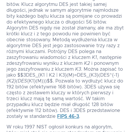
bitów. Klucz algorytmu DES jest takiej samej
długości, jednak w samym algorytmie najmłodsze
bity każdego bajtu klucza są pomijane co prowadzi
do efektywnego klucza o długości 56 bitów.
Algorytm DES nigdy nie został złamany, ale ma zbyt
krótki klucz i z tego powodu nie powinien być
obecnie stosowany. Metodą wydłużenia klucza w
algorytmie DES jest jego zastosowanie trzy razy z
różnymi kluczami. Potrójny DES polega na
zaszyfrowaniu wiadomości z kluczem
K1
, następnie
zdeszyfrowaniu wyniku z kluczem
K2
i ponownym
jego zaszyfrowaniu z kluczem
K3
. Można zapisać to
jako $$3DES_{K1 | K2 | K3}(M)=DES_{K3}(DES^{-1}
{K2}(DES
{K1}(M)))$$. Pozwala to wydłużyć klucz do
192 bitów (efektywnie 168 bitów). 3DES używa się
często z zestawem kluczy w których pierwszy i
trzeci klucz mają tę samą wartość. W takim
przypadku klucz będzie miał długość 128 bitów
(efektywnie 112 bitów). DES i 3DES przedstawione
zostały w standardzie
FIPS 46-3
.
W roku 1997 NIST ogłosił konkurs na algorytm,