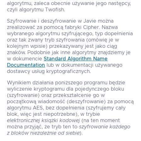
algorytmu, zaleca obecnie używanie jego następcy,
czyli algorytmu Twofish.
Szyfrowanie i deszyfrowanie w Javie można
zrealizować za pomocą fabryki
Cipher
. Nazwa
wybranego algorytmu szyfrującego, typ dopełnienia
oraz tak zwany tryb szyfrowania (omówię je w
kolejnym wpisie) przekazywany jest jako ciąg
znaków. Podobnie jak inne algorytmy znajdziemy je
w dokumencie
Standard Algorithm Name
Documentation
lub w dokumentacji używanego
dostawcy usług kryptograficznych.
Wynikiem działania poniższego programu będzie
wyliczenie kryptogramu dla pojedynczego bloku
(szyfrowanie) oraz przekształcenie go w
początkową wiadomość (deszyfrowanie) za pomocą
algorytmu AES, bez dopełnienia (szyfrujemy cały
blok, więc jest niepotrzebne), w trybie
elektronicznej książki kodowej
(na ten moment
można przyjąć, że tryb ten to
szyfrowanie każdego
z bloków niezależnie od siebie
).