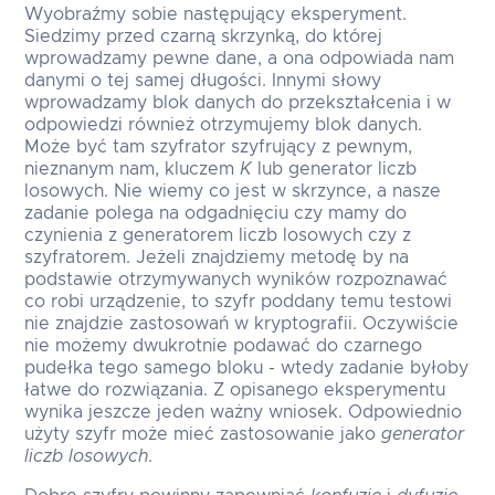
Wyobraźmy sobie następujący eksperyment.
Siedzimy przed czarną skrzynką, do której
wprowadzamy pewne dane, a ona odpowiada nam
danymi o tej samej długości. Innymi słowy
wprowadzamy blok danych do przekształcenia i w
odpowiedzi również otrzymujemy blok danych.
Może być tam szyfrator szyfrujący z pewnym,
nieznanym nam, kluczem
K
lub generator liczb
losowych. Nie wiemy co jest w skrzynce, a nasze
zadanie polega na odgadnięciu czy mamy do
czynienia z generatorem liczb losowych czy z
szyfratorem. Jeżeli znajdziemy metodę by na
podstawie otrzymywanych wyników rozpoznawać
co robi urządzenie, to szyfr poddany temu testowi
nie znajdzie zastosowań w kryptografii. Oczywiście
nie możemy dwukrotnie podawać do czarnego
pudełka tego samego bloku - wtedy zadanie byłoby
łatwe do rozwiązania. Z opisanego eksperymentu
wynika jeszcze jeden ważny wniosek. Odpowiednio
użyty szyfr może mieć zastosowanie jako
generator
liczb losowych
.