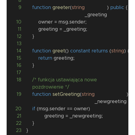
8
9
function
greeter
(
string
)
public
{
_greeting
10
        owner 
=
 msg
.
sender
;
11
        greeting 
=
 _greeting
;
12
}
13
14
function
greet
(
)
constant
returns
(
string
)
{
15
return
 greeting
;
16
}
17
18
/* funkcja ustawiająca nowe 
pozdrowienie */
19
function
setGreeting
(
string
)
{
_newgreeting
20
if
(
msg
.
sender 
==
 owner
)
21
            greeting 
=
 _newgreeting
;
22
}
23
}