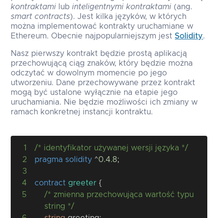
kontraktami
lub
inteligentnymi kontraktami
(ang.
smart contracts
). Jest kilka języków, w których
można implementować kontrakty uruchamiane w
Ethereum. Obecnie najpopularniejszym jest
Solidity
.
Nasz pierwszy kontrakt będzie prostą aplikacją
przechowującą ciąg znaków, który będzie można
odczytać w dowolnym momencie po jego
utworzeniu. Dane przechowywane przez kontrakt
mogą być ustalone wyłącznie na etapie jego
uruchamiania. Nie będzie możliwości ich zmiany w
ramach konkretnej instancji kontraktu.
1
/* identyfikator używanej wersji języka */
2
pragma
solidity
^
0.4.8
;
3
4
contract
greeter
{
5
/* zmienna przechowująca wartość typu 
string */
6
string
 greeting
;