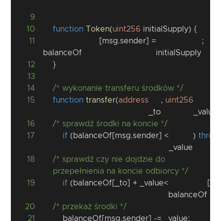
9
10
function
Token
(
uint256
 initialSupply
)
{
11
[
msg
.
sender
]
=
;
balanceOf
initialSupply
12
}
13
14
/* wykonanie transferu środków */
15
function
transfer
(
address
,
uint256
)
_to
_value
16
/* sprawdź środki na koncie */
17
if
(
balanceOf
[
msg
.
sender
]
<
)
throw
_value
18
/* sprawdź czy nie dojdzie do 
przepełnienia na koncie odbiorcy */
19
if
(
balanceOf
[
_to
]
+
 _value 
<
[
_t
balanceOf
20
/* przekaż środki */
21
        balanceOf
[
msg
.
sender
]
-=
 _value
;