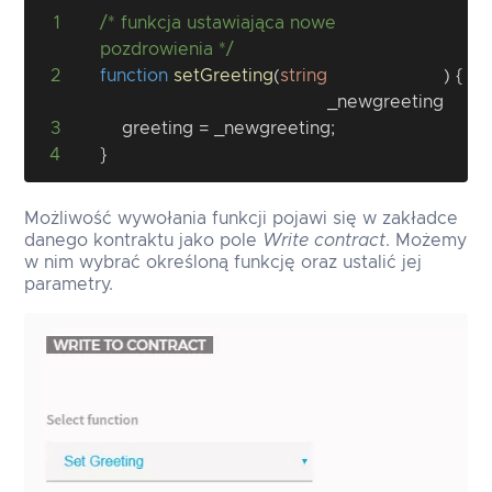
1
/* funkcja ustawiająca nowe 
pozdrowienia */
2
function
setGreeting
(
string
)
{
_newgreeting
3
        greeting 
=
 _newgreeting
;
4
}
Możliwość wywołania funkcji pojawi się w zakładce
danego kontraktu jako pole
Write contract
. Możemy
w nim wybrać określoną funkcję oraz ustalić jej
parametry.