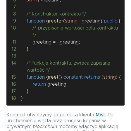
7
8
/* konstruktor kontraktu */
9
function
greeter
(
string
 _greeting
)
public
{
10
/* przypisanie wartości pola kontraktu 
*/
11
        greeting 
=
 _greeting
;
12
}
13
14
/* funkcja kontraktu, zwraca zapisaną 
wartość */
15
function
greet
(
)
constant
returns
(
string
)
{
16
return
 greeting
;
17
}
18
}
Kontrakt utworzymy za pomocą klienta
Mist
. Po
uruchomieniu węzła oraz procesu kopania w
prywatnym
blockchain
możemy włączyć aplikację