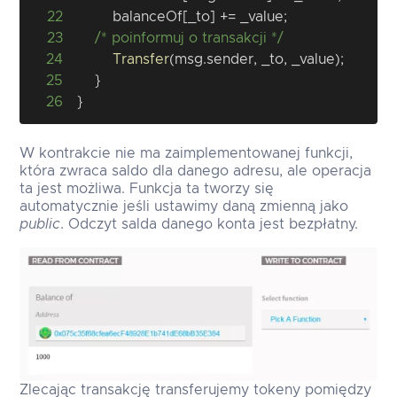
22
        balanceOf
[
_to
]
+=
 _value
;
23
/* poinformuj o transakcji */
24
Transfer
(
msg
.
sender
,
 _to
,
 _value
)
;
25
}
26
}
W kontrakcie nie ma zaimplementowanej funkcji,
która zwraca saldo dla danego adresu, ale operacja
ta jest możliwa. Funkcja ta tworzy się
automatycznie jeśli ustawimy daną zmienną jako
public
. Odczyt salda danego konta jest bezpłatny.
Zlecając transakcję transferujemy tokeny pomiędzy