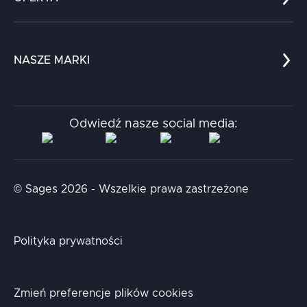
Kariera
Referencje
Edukacja
Dokumenty
Dla nauki
Blog
NASZE MARKI
Chatboty
Kontakt
Kodołamacz
Stacja.it
Odwiedź nasze social media:
Aidapta
AI & NLP Day
© Sages 2026 - Wszelkie prawa zastrzeżone
Polityka prywatności
Zmień preferencje plików cookies