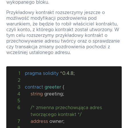
wykopanego bloku.
Przykładowy kontrakt rozszerzymy jeszcze o
możliwość modyfikacji pozdrowienia pod
warunkiem, że będzie to robił właściciel kontraktu,
czyli konto, z którego kontrakt został utworzony. W
tym celu rozszerzymy przykładowy kontrakt o
przechowywanie adresu twórcy oraz o sprawdzanie
czy transakcja zmiany pozdrowienia pochodzi z
wcześniej ustalonego adresu.
1
pragma
solidity
^
0.4.8
;
2
3
contract
greeter
{
4
string
 greeting
;
5
6
/* zmienna przechowująca adres 
tworzącego kontrakt */
7
address
 owner
;