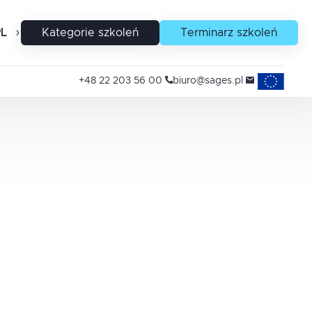
PL
EN
Kategorie szkoleń
Terminarz szkoleń
Projekty uni
+48 22 203 56 00
biuro@sages.pl