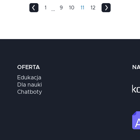
1
9
10
11
12
...
OFERTA
NA
Edukacja
Dla nauki
Chatboty