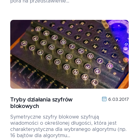
pora na przedstawienie…
Tryby działania szyfrów
6.03.2017
blokowych
Symetryczne szyfry blokowe szyfrują
wiadomości o określonej długości, która jest
charakterystyczna dla wybranego algorytmu (np.
16 bajtów dla algorytmu…