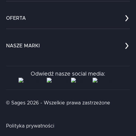
Co nas wyróżnia?
Zespół
OFERTA
Kariera
Referencje
Edukacja
Dokumenty
Dla nauki
Blog
NASZE MARKI
Chatboty
Kontakt
Kodołamacz
Stacja.it
Odwiedź nasze social media:
Aidapta
AI & NLP Day
© Sages 2026 - Wszelkie prawa zastrzeżone
Polityka prywatności