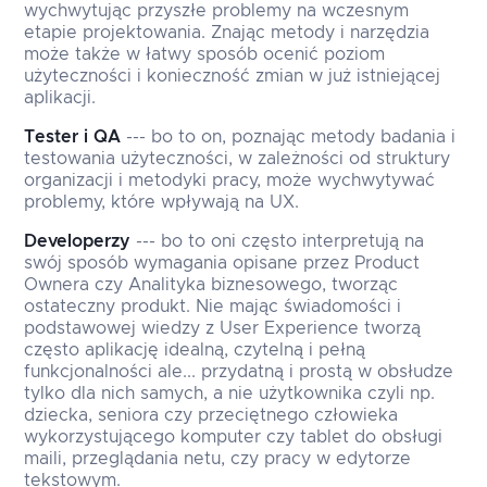
wychwytując przyszłe problemy na wczesnym
etapie projektowania. Znając metody i narzędzia
może także w łatwy sposób ocenić poziom
użyteczności i konieczność zmian w już istniejącej
aplikacji.
Tester i QA
--- bo to on, poznając metody badania i
testowania użyteczności, w zależności od struktury
organizacji i metodyki pracy, może wychwytywać
problemy, które wpływają na UX.
Developerzy
--- bo to oni często interpretują na
swój sposób wymagania opisane przez Product
Ownera czy Analityka biznesowego, tworząc
ostateczny produkt. Nie mając świadomości i
podstawowej wiedzy z User Experience tworzą
często aplikację idealną, czytelną i pełną
funkcjonalności ale... przydatną i prostą w obsłudze
tylko dla nich samych, a nie użytkownika czyli np.
dziecka, seniora czy przeciętnego człowieka
wykorzystującego komputer czy tablet do obsługi
maili, przeglądania netu, czy pracy w edytorze
tekstowym.