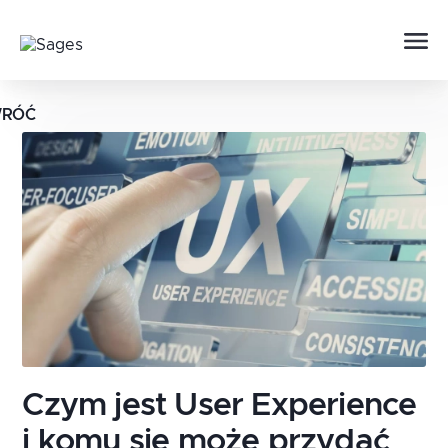
RÓĆ
Czym jest User Experience
i komu się może przydać