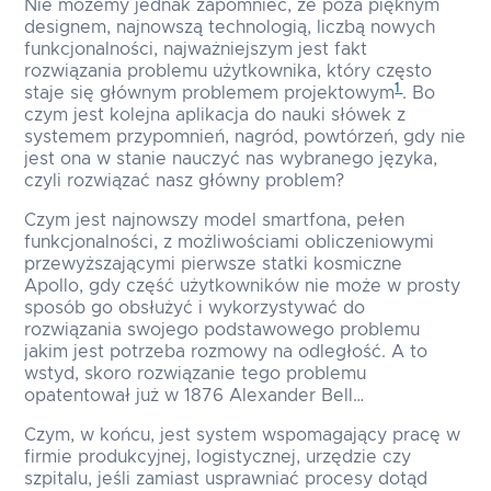
Nie możemy jednak zapomnieć, że poza pięknym
designem, najnowszą technologią, liczbą nowych
funkcjonalności, najważniejszym jest fakt
rozwiązania problemu użytkownika, który często
1
staje się głównym problemem projektowym
. Bo
czym jest kolejna aplikacja do nauki słówek z
systemem przypomnień, nagród, powtórzeń, gdy nie
jest ona w stanie nauczyć nas wybranego języka,
czyli rozwiązać nasz główny problem?
Czym jest najnowszy model smartfona, pełen
funkcjonalności, z możliwościami obliczeniowymi
przewyższającymi pierwsze statki kosmiczne
Apollo, gdy część użytkowników nie może w prosty
sposób go obsłużyć i wykorzystywać do
rozwiązania swojego podstawowego problemu
jakim jest potrzeba rozmowy na odległość. A to
wstyd, skoro rozwiązanie tego problemu
opatentował już w 1876 Alexander Bell…
Czym, w końcu, jest system wspomagający pracę w
firmie produkcyjnej, logistycznej, urzędzie czy
szpitalu, jeśli zamiast usprawniać procesy dotąd