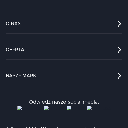
O NAS
Co nas wyróżnia?
Zespół
OFERTA
Kariera
Referencje
Edukacja
Dokumenty
Dla nauki
Blog
NASZE MARKI
Chatboty
Kontakt
Kodołamacz
Stacja.it
Odwiedź nasze social media:
Aidapta
AI & NLP Day