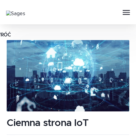
RÓĆ
Ciemna strona IoT