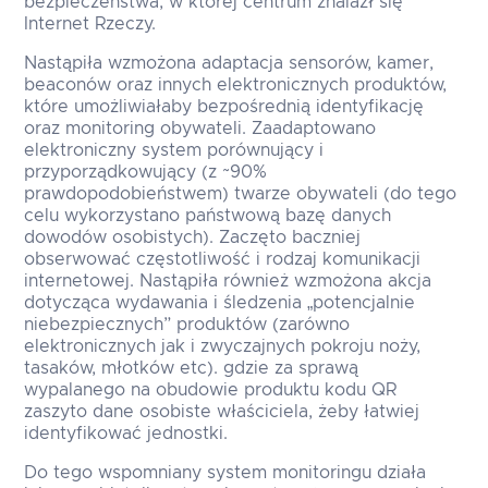
bezpieczeństwa, w której centrum znalazł się
Internet Rzeczy.
Nastąpiła wzmożona adaptacja sensorów, kamer,
beaconów oraz innych elektronicznych produktów,
które umożliwiałaby bezpośrednią identyfikację
oraz monitoring obywateli. Zaadaptowano
elektroniczny system porównujący i
przyporządkowujący (z ~90%
prawdopodobieństwem) twarze obywateli (do tego
celu wykorzystano państwową bazę danych
dowodów osobistych). Zaczęto baczniej
obserwować częstotliwość i rodzaj komunikacji
internetowej. Nastąpiła również wzmożona akcja
dotycząca wydawania i śledzenia „potencjalnie
niebezpiecznych” produktów (zarówno
elektronicznych jak i zwyczajnych pokroju noży,
tasaków, młotków etc). gdzie za sprawą
wypalanego na obudowie produktu kodu QR
zaszyto dane osobiste właściciela, żeby łatwiej
identyfikować jednostki.
Do tego wspomniany system monitoringu działa