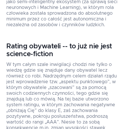
jako semi-inteligentny ekosystem (za sprawą sieci
neuronowych i Machine Learning), w którym rola
człowieka została sprowadzona do absolutnego
minimum przez co całość jest autonomiczna i
niezależna od zasobów i czynników ludzkich.
Rating obywateli -- to już nie jest
science-fiction
W tym całym szale inwigilacji chodzi nie tylko o
wiedzę gdzie się znajduje dany obywatel lecz
również co robi. Nadrzędnym celem działań rządu
jest wprowadzenie tzw. „aspektu punktowego”, w
którym obywatele „szacowani” są za pomocą
swoich codziennych czynności, tego gdzie się
znajdują lub co mówią. Na tej bazie utworzono
system ratingu, w którym zachowania negatywne
„obniżają Cię” do klasy E, zaś zachowania
pozytywne, pokroju posłuszeństwa, podnoszą
wartość do rangi „AAA”. Niesie to za sobą
konsekwencje m.in. zmian wysokości stawek