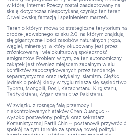
w której Internet Rzeczy został zaadaptowany na
skalę dotychczas niespotykaną czyniąc ten teren
Orwellowską fantazją i spełnieniem marzeń.
Teren o którym mowa to strategiczne terytorium na
drodze jedwabnego szlaku 2.0, na którym znajdują
się gigantyczne ilości zasobów naturalnych (ropa,
węgiel, minerały), a który okupowany jest przez
zróżnicowaną i wielokulturową społeczność
emigrantów. Problem w tym, że ten autonomiczny
zakątek jest również miejscem zapalnym wielu
konfliktów zapoczątkowanych przez tendencje
separatystyczne oraz radykalny islamizm. Ciężko
jednak o pokój kiedy w tyglu miesza się sąsiedztwo
Tybetu, Mongolii, Rosji, Kazachstanu, Kirgistanu,
Tadżykistanu, Afganistanu oraz Pakistanu.
W związku z rosnącą falą przemocy i
niekontrolowanych ataków Chen Quanguo --
wysoko postawiony polityk oraz sekretarz
Komunistycznej Partii Chin -- postanowił przywrócić
spokój na tym terenie za sprawą nowej polityki