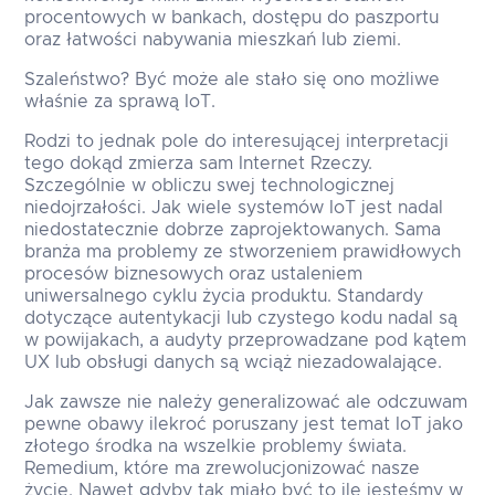
procentowych w bankach, dostępu do paszportu
oraz łatwości nabywania mieszkań lub ziemi.
Szaleństwo? Być może ale stało się ono możliwe
właśnie za sprawą IoT.
Rodzi to jednak pole do interesującej interpretacji
tego dokąd zmierza sam Internet Rzeczy.
Szczególnie w obliczu swej technologicznej
niedojrzałości. Jak wiele systemów IoT jest nadal
niedostatecznie dobrze zaprojektowanych. Sama
branża ma problemy ze stworzeniem prawidłowych
procesów biznesowych oraz ustaleniem
uniwersalnego cyklu życia produktu. Standardy
dotyczące autentykacji lub czystego kodu nadal są
w powijakach, a audyty przeprowadzane pod kątem
UX lub obsługi danych są wciąż niezadowalające.
Jak zawsze nie należy generalizować ale odczuwam
pewne obawy ilekroć poruszany jest temat IoT jako
złotego środka na wszelkie problemy świata.
Remedium, które ma zrewolucjonizować nasze
życie. Nawet gdyby tak miało być to ile jesteśmy w