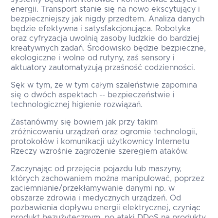
energii. Transport stanie się na nowo ekscytujący i
bezpieczniejszy jak nigdy przedtem. Analiza danych
będzie efektywna i satysfakcjonująca. Robotyka
oraz cyfryzacja uwolnią zasoby ludzkie do bardziej
kreatywnych zadań. Środowisko będzie bezpieczne,
ekologiczne i wolne od rutyny, zaś sensory i
aktuatory zautomatyzują przaśność codzienności.
Sęk w tym, że w tym całym szaleństwie zapomina
się o dwóch aspektach -- bezpieczeństwie i
technologicznej higienie rozwiązań.
Zastanówmy się bowiem jak przy takim
zróżnicowaniu urządzeń oraz ogromie technologii,
protokołów i komunikacji użytkownicy Internetu
Rzeczy wzrośnie zagrożenie szeregiem ataków.
Zaczynając od przejęcia pojazdu lub maszyny,
których zachowaniem można manipulować, poprzez
zaciemnianie/przekłamywanie danymi np. w
obszarze zdrowia i medycznych urządzeń. Od
pozbawienia dopływu energii elektrycznej, czyniąc
produkt bezużytecznym, po ataki DDoS na produkty