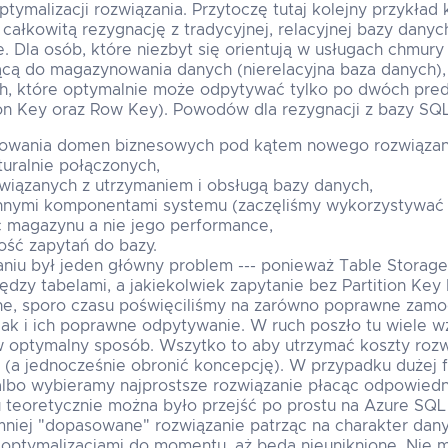
ptymalizacji rozwiązania. Przytoczę tutaj kolejny przykład 
całkowitą rezygnację z tradycyjnej, relacyjnej bazy danych
. Dla osób, które niezbyt się orientują w usługach chmury 
ącą do magazynowania danych (nierelacyjna baza danych),
h, które optymalnie może odpytywać tylko po dwóch pre
ion Key oraz Row Key). Powodów dla rezygnacji z bazy SQL 
owania domen biznesowych pod kątem nowego rozwiązani
uralnie połączonych,
wiązanych z utrzymaniem i obsługą bazy danych,
 innymi komponentami systemu (zaczęliśmy wykorzystywać m
 magazynu a nie jego performance,
ość zapytań do bazy.
iu był jeden główny problem --- ponieważ Table Storage
iędzy tabelami, a jakiekolwiek zapytanie bez Partition Key
e, sporo czasu poświęciliśmy na zarówno poprawne zam
jak i ich poprawne odpytywanie. W ruch poszło tu wiele wz
w optymalny sposób. Wszytko to aby utrzymać koszty rozw
(a jednocześnie obronić koncepcję). W przypadku dużej f
albo wybieramy najprostsze rozwiązanie płacąc odpowiedn
eoretycznie można było przejść po prostu na Azure SQL -
 mniej "dopasowane" rozwiązanie patrząc na charakter da
 optymalizacjami do momentu, aż będą nieuniknione. Nie m