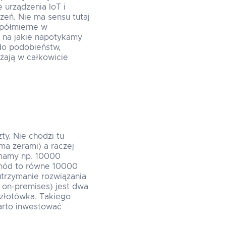
 urządzenia IoT i
zeń. Nie ma sensu tutaj
spółmierne w
 na jakie napotykamy
 do podobieństw,
żają w całkowicie
y. Nie chodzi tu
ma zerami) a raczej
i mamy np. 10000
ychód to równe 10000
utrzymanie rozwiązania
 on-premises) jest dwa
 złotówka. Takiego
warto inwestować