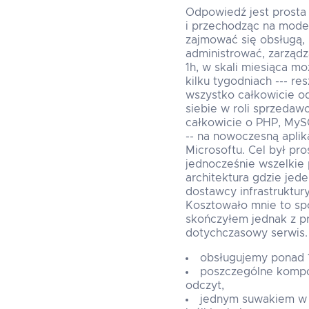
Odpowiedź jest prosta 
i przechodząc na model
zajmować się obsługą, 
administrować, zarządz
1h, w skali miesiąca m
kilku tygodniach --- re
wszystko całkowicie o
siebie w roli sprzedaw
całkowicie o PHP, MySQ
-- na nowoczesną apli
Microsoftu. Cel był pr
jednocześnie wszelkie
architektura gdzie jed
dostawcy infrastruktur
Kosztowało mnie to sp
skończyłem jednak z pr
dotychczasowy serwis. 
obsługujemy ponad 1
poszczególne kompon
odczyt,
jednym suwakiem w