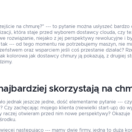
zejście na chmurę?" --- to pytanie można usłyszeć bardzo 
zacji, która staje przed wyborem dostawcy clouda, czy też
e rozwiązanie, niejako z jej perspektywy rewolucyjne i 
o tak --- od tego momentu nie potrzebujemy maszyn, nie 
zeństwem oraz wsparciem jeśli coś przestanie działać? R
 tak kolorowa jak dostawcy chmury ją pokazują, z drugiej str
dzimy.
 najbardziej skorzystają na ch
ło jednak jeszcze jedne, dość elementarne pytanie --- c
? Czy zachęcając mojego klienta (niewielki start-up) do wy
zy raczej otwieram przed nim nowe perspektywy? Okazuje s
środku.
 więcej następująco --- mamy dwie firmy, jedna to duża ko