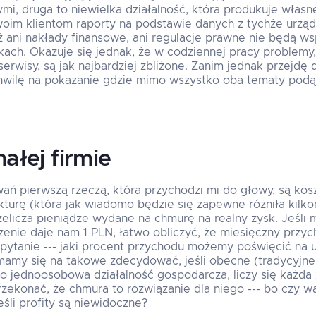
i, druga to niewielka działalność, która produkuje własne
woim klientom raporty na podstawie danych z tychże urząd
 ani nakłady finansowe, ani regulacje prawne nie będą w
ch. Okazuje się jednak, że w codziennej pracy problemy,
erwisy, są jak najbardziej zbliżone. Zanim jednak przejdę
hwilę na pokazanie gdzie mimo wszystko oba tematy podą
łej firmie
ń pierwszą rzeczą, która przychodzi mi do głowy, są koszt
kturę (która jak wiadomo będzie się zapewne różniła kilko
rzelicza pieniądze wydane na chmurę na realny zysk. Jeśl
zenie daje nam 1 PLN, łatwo obliczyć, że miesięczny prz
 pytanie --- jaki procent przychodu możemy poświęcić na 
mamy się na takowe zdecydować, jeśli obecne (tradycyjne
t to jednoosobowa działalność gospodarcza, liczy się każda
 przekonać, że chmura to rozwiązanie dla niego --- bo czy 
śli profity są niewidoczne?