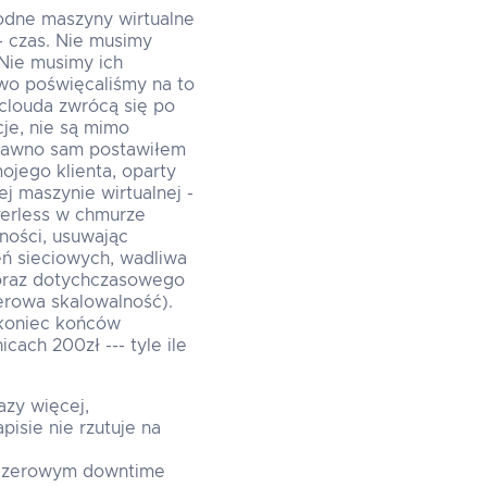
modne maszyny wirtualne
- czas. Nie musimy
 Nie musimy ich
owo poświęcaliśmy na to
clouda zwrócą się po
cje, nie są mimo
edawno sam postawiłem
ojego klienta, oparty
j maszynie wirtualnej -
verless w chmurze
lności, usuwając
eń sieciowych, wadliwa
 oraz dotychczasowego
erowa skalowalność).
 koniec końców
ach 200zł --- tyle ile
azy więcej,
isie nie rzutuje na
y zerowym downtime