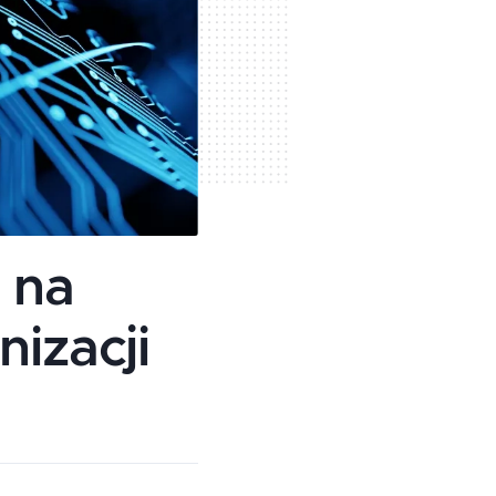
 na
nizacji