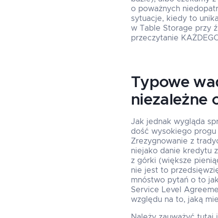
o poważnych niedopatrz
sytuacje, kiedy to unik
w Table Storage przy ź
przeczytanie KAŻDEGO
Typowe wady
niezależne o
Jak jednak wygląda sp
dość wysokiego progu w
Zrezygnowanie z trady
niejako danie kredytu 
z górki (większe pieni
nie jest to przedsięwz
mnóstwo pytań o to jak
Service Level Agreeme
względu na to, jaką mi
Należy zauważyć tutaj j