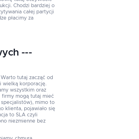
kcji. Chodzi bardziej o
ytywania całej partycji
dze płacimy za
ych ---
Warto tutaj zacząć od
 wielką korporację.
zamy wszystkim oraz
 firmy mogą tutaj mieć
specjalistów), mimo to
 klienta, pojawiało się
cja to SLA czyli
ono niezmienne bez
dniamy, chmura