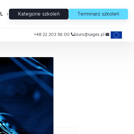
PL
EN
Kategorie szkoleń
Terminarz szkoleń
Projekty uni
+48 22 203 56 00
biuro@sages.pl