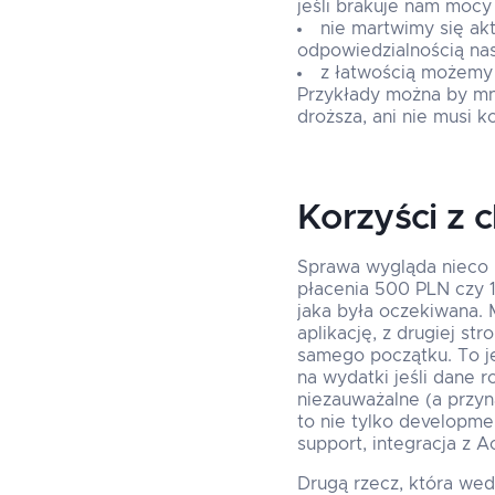
jeśli brakuje nam mocy
nie martwimy się akt
odpowiedzialnością na
z łatwością możemy 
Przykłady można by mno
droższa, ani nie musi k
Korzyści z 
Sprawa wygląda nieco in
płacenia 500 PLN czy 1
jaka była oczekiwana. M
aplikację, z drugiej s
samego początku. To je
na wydatki jeśli dane 
niezauważalne (a przyn
to nie tylko developme
support, integracja z A
Drugą rzecz, która wed