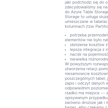
jaki podchodzi się do o
zdecydowaliśmy się na 
do Azure Table Storage
Storage to usługa służ
umieszczane w tabelac
kolumnach (tzw. Partit
potrzeba przemodel
elementów nie było nat
obniżenie kosztów z
lepsza integracja z
nacisk na pojemność
niewielka różnorodn
W powyższym rozwiązan
utworzenia relacji pom
niesamowicie kosztown
poszczególnych tabel, 
zapis i odczyt danych 
odpowiednim poziomie 
rzadko ma miejsce --- 
opisywanym przypadku t
zarówno droższe jak i
bazie), albo czekamy z