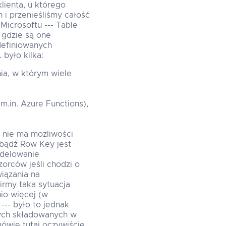
klienta, u którego
 i przenieśliśmy całość
Microsoftu --- Table
 gdzie są one
definiowanych
było kilka:
a, w którym wiele
.in. Azure Functions),
 nie ma możliwości
 bądź Row Key jest
odelowanie
orców jeśli chodzi o
iązania na
irmy taka sytuacja
io więcej (w
-- było to jednak
nych składowanych w
ówię tutaj oczywiście