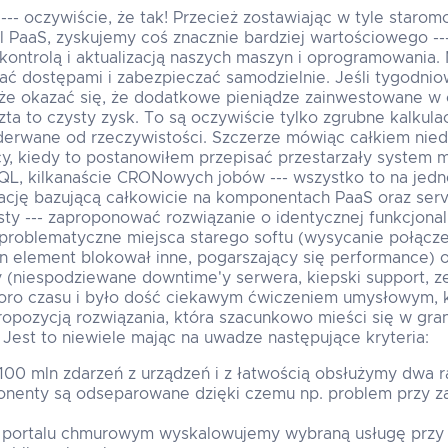
--- oczywiście, że tak! Przecież zostawiając w tyle staro
 PaaS, zyskujemy coś znacznie bardziej wartościowego --
kontrolą i aktualizacją naszych maszyn i oprogramowania.
ać dostępami i zabezpieczać samodzielnie. Jeśli tygodni
oże okazać się, że dodatkowe pieniądze zainwestowane w 
szta to czysty zysk. To są oczywiście tylko zgrubne kalkula
derwane od rzeczywistości. Szczerze mówiąc całkiem ni
cy, kiedy to postanowiłem przepisać przestarzały system m
L, kilkanaście CRONowych jobów --- wszystko to na jedne
kację bazującą całkowicie na komponentach PaaS oraz ser
osty --- zaproponować rozwiązanie o identycznej funkcjona
 problematyczne miejsca starego softu (wysycanie połącz
en element blokował inne, pogarszający się performance)
y (niespodziewane downtime'y serwera, kiepski support, z
oro czasu i było dość ciekawym ćwiczeniem umysłowym,
opozycją rozwiązania, która szacunkowo mieści się w granic
Jest to niewiele mając na uwadze następujące kryteria:
00 mln zdarzeń z urządzeń i z łatwością obsłużymy dwa r
enty są odseparowane dzięki czemu np. problem przy zap
 portalu chmurowym wyskalowujemy wybraną usługę prz