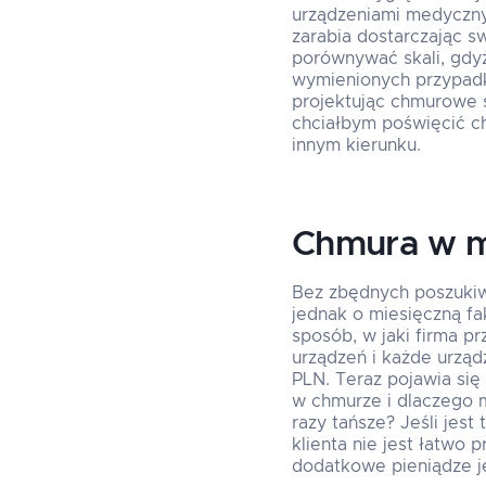
urządzeniami medycznym
zarabia dostarczając s
porównywać skali, gdyż
wymienionych przypadka
projektując chmurowe s
chciałbym poświęcić c
innym kierunku.
Chmura w ma
Bez zbędnych poszukiwa
jednak o miesięczną fa
sposób, w jaki firma p
urządzeń i każde urząd
PLN. Teraz pojawia się
w chmurze i dlaczego 
razy tańsze? Jeśli jes
klienta nie jest łatwo
dodatkowe pieniądze je