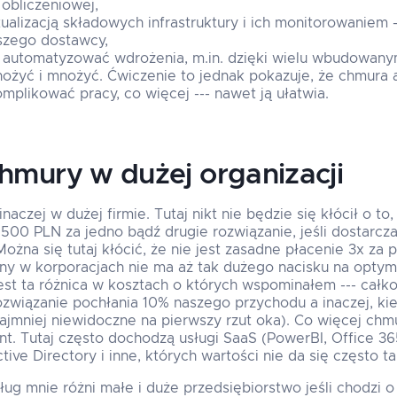
 obliczeniowej,
ualizacją składowych infrastruktury i ich monitorowaniem --
szego dostawcy,
automatyzować wdrożenia, m.in. dzięki wielu wbudowany
żyć i mnożyć. Ćwiczenie to jednak pokazuje, że chmura a
omplikować pracy, co więcej --- nawet ją ułatwia.
chmury w dużej organizacji
aczej w dużej firmie. Tutaj nikt nie będzie się kłócił o to
500 PLN za jedno bądź drugie rozwiązanie, jeśli dostarc
ożna się tutaj kłócić, że nie jest zasadne płacenie 3x za 
trony w korporacjach nie ma aż tak dużego nacisku na opty
st ta różnica w kosztach o których wspominałem --- całko
rozwiązanie pochłania 10% naszego przychodu a inaczej, kie
ajmniej niewidoczne na pierwszy rzut oka). Co więcej chm
nt. Tutaj często dochodzą usługi SaaS (PowerBI, Office 36
ctive Directory i inne, których wartości nie da się często t
ług mnie różni małe i duże przedsiębiorstwo jeśli chodzi 