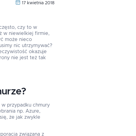
17 kwietnia 2018
często, czy to w
 w niewielkiej firmie,
być może nieco
musimy nic utrzymywać?
zeczywistość okazuje
ony nie jest też tak
murze?
zy w przypadku chmury
brania np. Azure,
ię, że jak zwykle
rporacja związana z