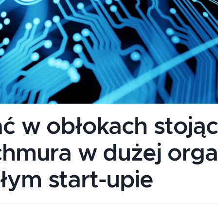
ać w obłokach stojąc
 chmura w dużej orga
łym start-upie