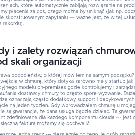
eniach, które automatycznie zabijają rozwiązanie na produ
amy płacenia za coś, czego można by uniknąć (jak np. odcz
le skonstruowanym zapytaniu --- ważne jest, że w tej usłu
 rekordu).
 i zalety rozwiązań chmurow
d skali organizacji
rawa podobieństw, o której mówiłem na samym początku? 
ejścia w chmurę, który dotyka zarówno mały startup jak i
cyjnego modelu on-premises gdzie kontrolujemy i zarząd
zaufania dostawcy chmury to często spore wyzwanie. Duże
ądze oznaczają często dodatkowy support i dedykowanych 
ięcie na jeden tydzień. Gdy wprowadzałem chmurę u mojego
ie są gwarancje, że dana usługa będzie działać. Ta gwaran
nt zdefiniowane dla każdego komponentu clouda --- jest 
esięczną fakturą możemy się pochwalić.
eszcze jedną rzecz --- niezależnie od tego ile osób zatru