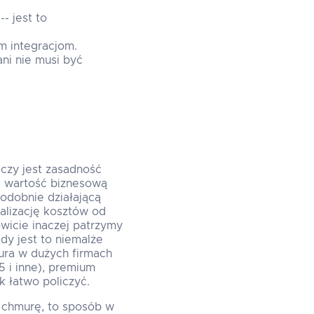
- jest to
m integracjom.
ni nie musi być
, czy jest zasadność
za wartość biznesową
podobnie działającą
malizację kosztów od
wicie inaczej patrzymy
dy jest to niemalże
ura w dużych firmach
5 i inne), premium
ak łatwo policzyć.
o chmurę, to sposób w