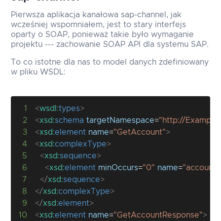
Pierwsza aplikacja kanałowa sap-channel, jak
wcześniej wspomniałem, jest to stary interfejs
oparty o SOAP, ponieważ takie było wymaganie
projektu --- zachowanie SOAP API dla systemu SAP.
To co istotne dla nas to model danych zdefiniowany
w pliku WSDL:
1
<
wsdl:
types
>
2
<
xsd:
schema
targetNamespace
=
"
http://Example
3
<
xsd:
element
name
=
"
GetAccount
"
>
4
<
xsd:
complexType
>
5
<
xsd:
sequence
>
6
<
xsd:
element
minOccurs
=
"
0
"
name
=
"
account_
7
</
xsd:
sequence
>
8
</
xsd:
complexType
>
9
</
xsd:
element
>
10
<
xsd:
element
name
=
"
GetAccountResponse
"
>