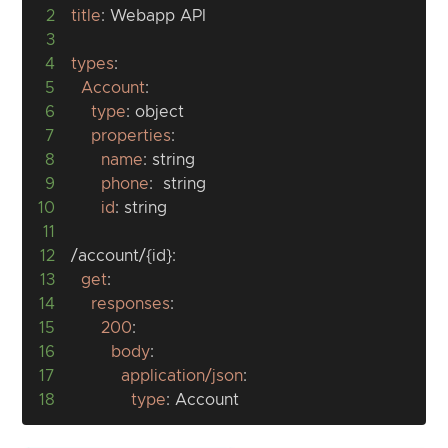
2
title
:
3
4
types
:
5
Account
:
6
type
:
7
properties
:
8
name
:
9
phone
:
10
id
:
11
12
/account/
{
id
}
:
13
get
:
14
responses
:
15
200
:
16
body
:
17
application/json
:
18
type
:
 Account