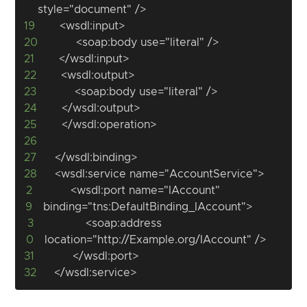
19
20
21
22
23
24
25
26
27
28
2
    	<wsdl:port name="IAccount" 
9
3
        	<soap:address 
0
31
32
  </wsdl:service>