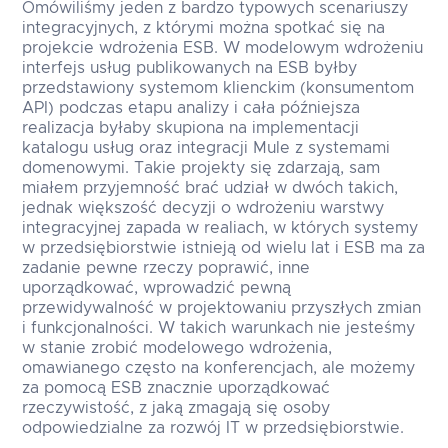
Omówiliśmy jeden z bardzo typowych scenariuszy
integracyjnych, z którymi można spotkać się na
projekcie wdrożenia ESB. W modelowym wdrożeniu
interfejs usług publikowanych na ESB byłby
przedstawiony systemom klienckim (konsumentom
API) podczas etapu analizy i cała późniejsza
realizacja byłaby skupiona na implementacji
katalogu usług oraz integracji Mule z systemami
domenowymi. Takie projekty się zdarzają, sam
miałem przyjemność brać udział w dwóch takich,
jednak większość decyzji o wdrożeniu warstwy
integracyjnej zapada w realiach, w których systemy
w przedsiębiorstwie istnieją od wielu lat i ESB ma za
zadanie pewne rzeczy poprawić, inne
uporządkować, wprowadzić pewną
przewidywalność w projektowaniu przyszłych zmian
i funkcjonalności. W takich warunkach nie jesteśmy
w stanie zrobić modelowego wdrożenia,
omawianego często na konferencjach, ale możemy
za pomocą ESB znacznie uporządkować
rzeczywistość, z jaką zmagają się osoby
odpowiedzialne za rozwój IT w przedsiębiorstwie.