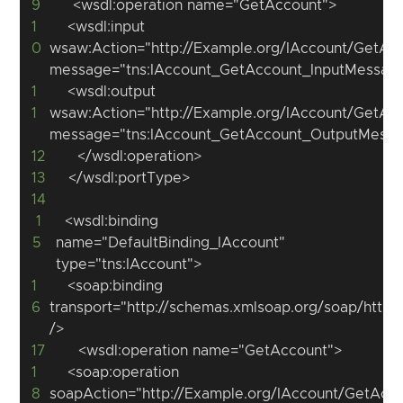
9
1
  	<wsdl:input 
0
wsaw:Action="http://Example.org/IAccount/GetAcc
1
  	<wsdl:output 
1
wsaw:Action="http://Example.org/IAccount/GetAc
12
13
14
1
  <wsdl:binding 
5
name="DefaultBinding_IAccount" 
1
	<soap:binding 
6
transport="http://schemas.xmlsoap.org/soap/http" 
17
1
  	<soap:operation 
8
soapAction="http://Example.org/IAccount/GetAcco