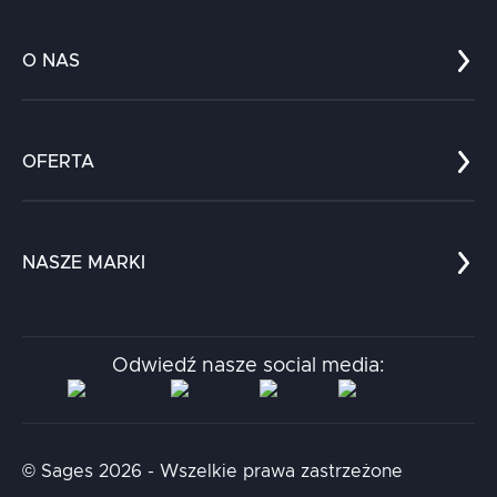
O NAS
Co nas wyróżnia?
Zespół
OFERTA
Kariera
Referencje
Edukacja
Dokumenty
Dla nauki
Blog
NASZE MARKI
Chatboty
Kontakt
Kodołamacz
Stacja.it
Odwiedź nasze social media:
Aidapta
AI & NLP Day
© Sages 2026 - Wszelkie prawa zastrzeżone