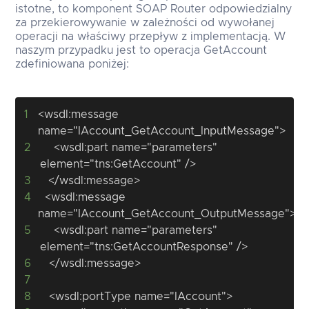
istotne, to komponent SOAP Router odpowiedzialny
za przekierowywanie w zależności od wywołanej
operacji na właściwy przepływ z implementacją. W
naszym przypadku jest to operacja GetAccount
zdefiniowana poniżej:
1
<wsdl:message 
2
	<wsdl:part name="parameters" 
3
4
  <wsdl:message 
5
	<wsdl:part name="parameters" 
6
7
8