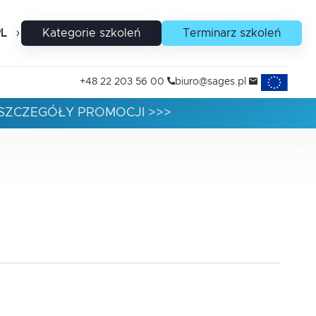
PL
EN
Kategorie szkoleń
Terminarz szkoleń
Projekty uni
+48 22 203 56 00
biuro@sages.pl
Ź SZCZEGÓŁY PROMOCJI >>>