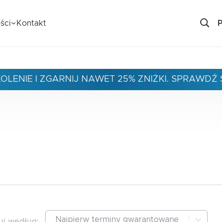
ści
Kontakt
ZKOLENIE I ZGARNIJ NAWET 25% ZNIŻKI. SPRAWD
Najpierw terminy gwarantowane
uj według
: