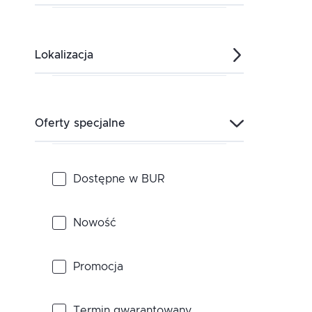
Styczeń
Lokalizacja
Luty
Zdalne
Oferty specjalne
Marzec
Warszawa
Kwiecień
Dostępne w BUR
Zdalne - tryb wieczorowy
Maj
Nowość
Zdalne - tryb weekendowy
Czerwiec
Promocja
Lipiec
Termin gwarantowany