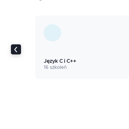
Zarządzanie i kompetencje
miękkie
Automatyzacja, no-code i
RPA
Język C i C++
Bazy Danych
16
szkoleń
Frontend
Zbieranie wymagań i analiza
Systemy wbudowane i IoT