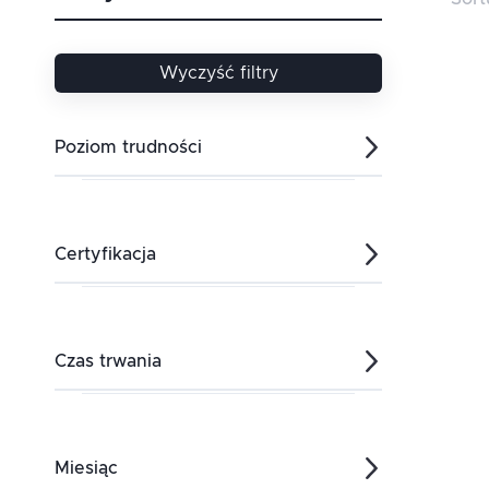
Wyczyść filtry
Poziom trudności
Początkujące
Certyfikacja
Średnio-zaawansowane
Sages
Czas trwania
Zaawansowane
HP
Od
:
Do
:
Dni
Miesiąc
ISTQB®