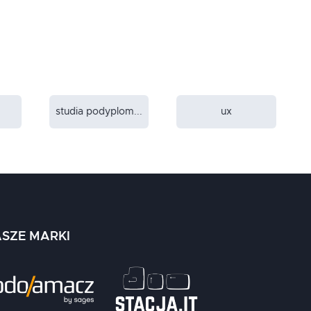
studia podyplom...
ux
SZE MARKI