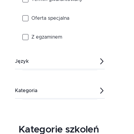
Sierpień
Oferta specjalna
Wrzesień
Z egzaminem
Październik
Język
Listopad
polski
Kategoria
Grudzień
angielski
Język C i C++
Kategorie szkoleń
Testowanie