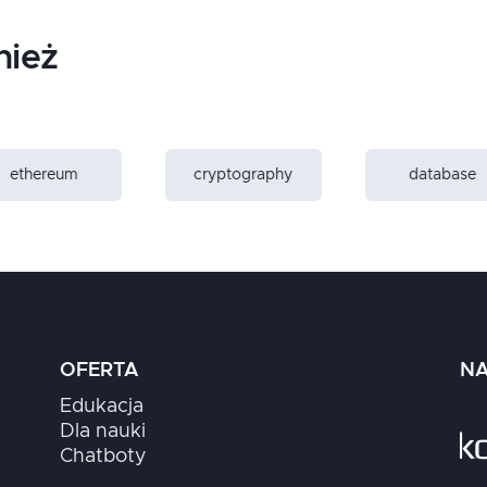
nież
ethereum
cryptography
database
OFERTA
NA
Edukacja
Dla nauki
Chatboty