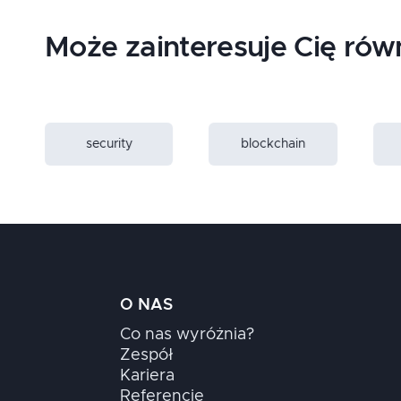
Inne języki programowania
Może zainteresuje Cię rów
Praca z kodem
GIS i geoinformatyka
security
blockchain
Omega-PSIR
Big Data
O NAS
Platforma Java
Co nas wyróżnia?
Zespół
Projektowanie i architektura
Kariera
Referencje