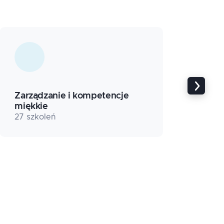
Zarządzanie i kompetencje
miękkie
Aut
27
szkoleń
14
s