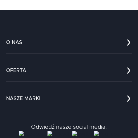
O NAS
Co nas wyróżnia?
Zespół
OFERTA
Kariera
Referencje
Edukacja
Dokumenty
Dla nauki
Blog
NASZE MARKI
Chatboty
Kontakt
Kodołamacz
Stacja.it
Odwiedź nasze social media:
Aidapta
AI & NLP Day