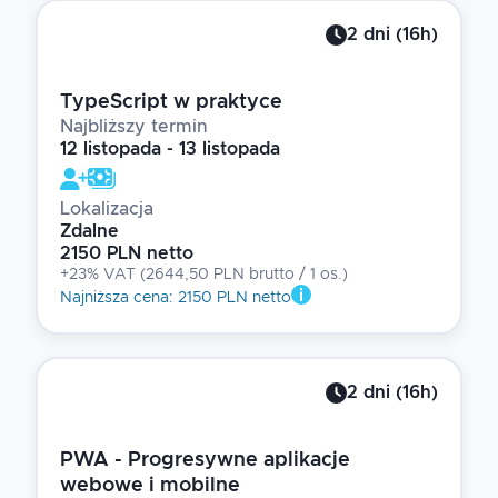
2
dni
(
16
h)
TypeScript w praktyce
Najbliższy termin
12 listopada - 13 listopada
Lokalizacja
Zdalne
2150 PLN netto
+23% VAT
(
2644,50 PLN brutto
/ 1
os.
)
Najniższa cena
:
2150 PLN netto
2
dni
(
16
h)
PWA - Progresywne aplikacje
webowe i mobilne