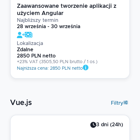
Zaawansowane tworzenie aplikacji z
użyciem Angular
Najbliższy termin
28 września - 30 września
Lokalizacja
Zdalne
2850 PLN netto
+23% VAT
(
3505,50 PLN brutto
/ 1
os.
)
Najniższa cena
:
2850 PLN netto
Vue.js
Filtry
3
dni
(
24
h)