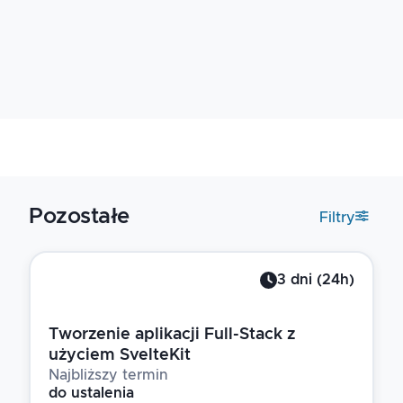
Pozostałe
Filtry
3
dni
(
24
h)
Tworzenie aplikacji Full-Stack z
użyciem SvelteKit
Najbliższy termin
do ustalenia