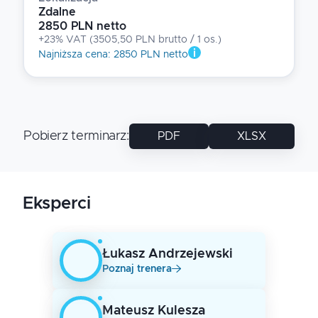
Zdalne
2850 PLN netto
+23% VAT
(
3505,50 PLN brutto
/ 1
os.
)
Najniższa cena
:
2850 PLN netto
Pobierz terminarz
:
PDF
XLSX
Eksperci
Łukasz
Andrzejewski
Poznaj trenera
Mateusz
Kulesza