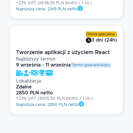
+23% VAT
(
2638,35 PLN brutto
/ 1
os.
)
Najniższa cena
:
2145 PLN netto
Oferta specjalna
3
dni
(
24
h)
Tworzenie aplikacji z użyciem React
Najbliższy termin
9 września - 11 września
Termin gwarantowany
Lokalizacja
Zdalne
2850 PLN netto
+23% VAT
(
3505,50 PLN brutto
/ 1
os.
)
Najniższa cena
:
2850 PLN netto