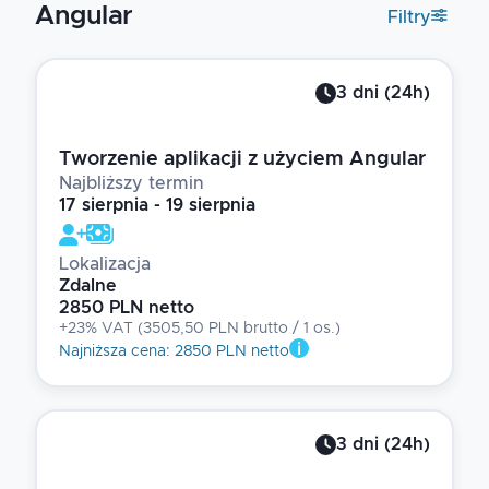
Angular
Filtry
3
dni
(
24
h)
Tworzenie aplikacji z użyciem Angular
Najbliższy termin
17 sierpnia - 19 sierpnia
Lokalizacja
Zdalne
2850 PLN netto
+23% VAT
(
3505,50 PLN brutto
/ 1
os.
)
Najniższa cena
:
2850 PLN netto
3
dni
(
24
h)