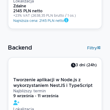
Lokalizacja
Zdalne
2145 PLN netto
+23% VAT
(
2638,35 PLN brutto
/ 1
os.
)
Najniższa cena
:
2145 PLN netto
Backend
Filtry
3
dni
(
24
h)
Tworzenie aplikacji w Node.js z
wykorzystaniem NestJS i TypeScript
Najbliższy termin
9 września - 11 września
Lokalizacja