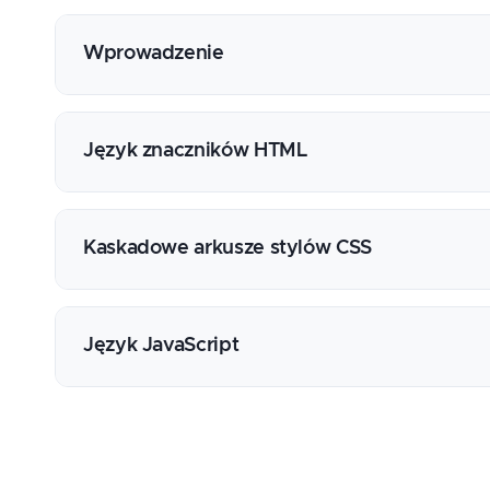
Wprowadzenie
Działanie przeglądarki i podstawy protokołu
HTML, CSS i JavaScript - możliwości i zakre
Język znaczników HTML
Popularne narzędzia deweloperskie
Syntaktyka: tagi i atrybuty, elementy blokowe 
Struktura dokumentu
Kaskadowe arkusze stylów CSS
Podstawowe znaczniki
Praca z tekstem
Składnia
Nawigacja oparta o linki
Metody osadzania stylów w dokumencie
Język JavaScript
Tworzenie i obsługa formularzy
Tworzenie i wykorzystanie selektorów
Osadzanie multimediów
Box model
Poprawne zastosowanie tabel
Osadzanie i ładowanie skryptów
Resetowanie i normalizacja stylów domyślny
Organizacja kodu oraz weryfikacja jego pop
Typy danych
Stylizowanie poszczególnych elementów do
Specyfikacja WAI-ARIA
Zmienne - zasięg i prawidłowe użycie
Pozycjonowanie