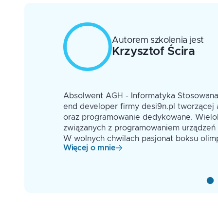
Instrukcje sterujące
Grid system
Funkcje
Podstawy Responsive Web Design
Podstawy OOP
Transformacje i animacje
Obiekty globalne
Zapewnianie kompatybilności między przegl
Autorem szkolenia jest
Kontekst wykonania i znaczenie this
Krzysztof
Ścira
Css w praktyce - tworzenie menu oraz złożo
Obsługa wyjątków
Preprocesory CSS
Praca z DOM
Obsługa zdarzeń
Asynchroniczny JavaScript
-commerce
Absolwent AGH - Informatyka Stosowana w
Istotne zmiany na poziomie języka ES2015+
logii
end developer firmy desi9n.pl tworzącej
 i trener
Transpilacja kodu i zapewnianie kompatybiln
oraz programowanie dedykowane. Wielok
ązań front-
związanych z programowaniem urządzeń 
wych i
W wolnych chwilach pasjonat boksu olimp
Więcej o mnie
adczenie w