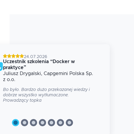
24.07.2026
Uczestnik szkolenia
“
Docker w
Uczes
praktyce
”
syste
Juliusz
Drygalski
, Capgemini Polska Sp.
Micha
z o.o.
Ogólni
skonde
Bo było. Bardzo dużo przekazanej wiedzy i
na więc
dobrze wszystko wytłumaczone.
Prowadzący topka