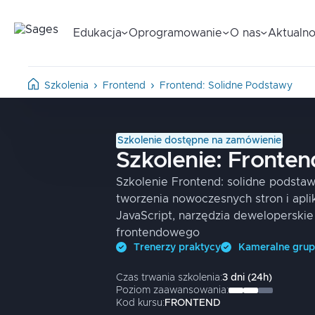
Edukacja
Oprogramowanie
O nas
Aktualno
Szkolenia
Frontend
Frontend: Solidne Podstawy
Szkolenie dostępne na zamówienie
Szkolenie:
Fronten
Szkolenie Frontend: solidne podstaw
tworzenia nowoczesnych stron i apli
JavaScript, narzędzia deweloperski
frontendowego
Trenerzy praktycy
Kameralne gru
Czas trwania szkolenia:
3
dni
(
24
h)
Poziom zaawansowania:
Kod kursu:
FRONTEND