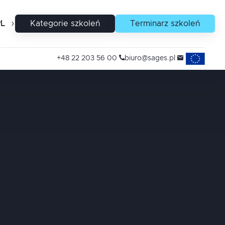
PL
EN
Kategorie szkoleń
Terminarz szkoleń
Projekty uni
+48 22 203 56 00
biuro@sages.pl