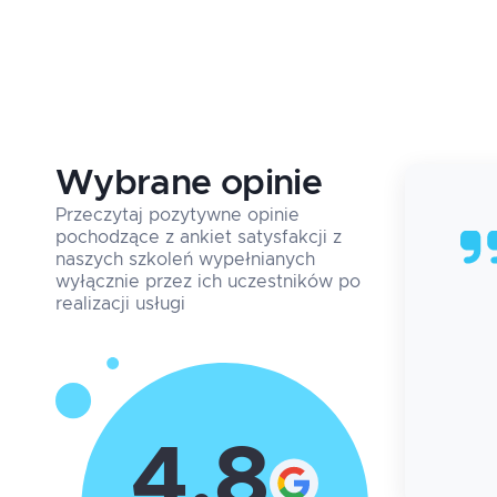
Wybrane opinie
17.07.2026
Przeczytaj pozytywne opinie
Marcin
Matyszkowicz
, Samsung
pochodzące z ankiet satysfakcji z
Electronics Polska
naszych szkoleń wypełnianych
wyłącznie przez ich uczestników po
Super interaakcja z prowadzącym, na luzie a
realizacji usługi
bardzo merytorycznie
4.8