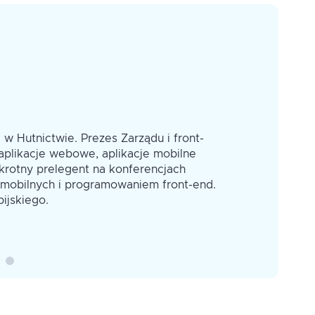
ądarkami
nych layoutów
 Hutnictwie. Prezes Zarządu i front-
Konsultant 
 aplikacje webowe, aplikacje mobilne
Od ponad d
ości między przeglądarkami
rotny prelegent na konferencjach
webowych – 
mobilnych i programowaniem front-end.
oraz konsul
ijskiego.
endowych, z
realiów org
środowiskac
Więcej o mn