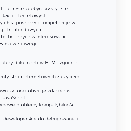
 IT, chcące zdobyć praktyczne
likacji internetowych
órzy chcą poszerzyć kompetencje w
gii frontendowych
 technicznych zainteresowani
owania webowego
struktury dokumentów HTML zgodnie
menty stron internetowych z użyciem
tywność oraz obsługę zdarzeń w
 JavaScript
e typowe problemy kompatybilności
ia deweloperskie do debugowania i