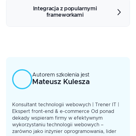
Dynamiczny cache
Integracja z popularnymi
Offline HTML fallback
frameworkami
Proces budowania
Angular
React
Vue
Autorem szkolenia jest
Mateusz
Kulesza
Konsultant technologii webowych | Trener IT |
Ekspert front-end & e-commerce Od ponad
dekady wspieram firmy w efektywnym
wykorzystaniu technologii webowych –
zarówno jako inżynier oprogramowania, lider