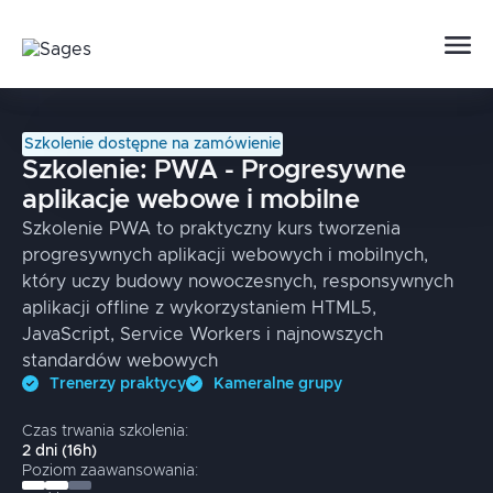
Szkolenie dostępne na zamówienie
Szkolenie:
PWA - Progresywne
aplikacje webowe i mobilne
Szkolenie PWA to praktyczny kurs tworzenia
progresywnych aplikacji webowych i mobilnych,
który uczy budowy nowoczesnych, responsywnych
aplikacji offline z wykorzystaniem HTML5,
JavaScript, Service Workers i najnowszych
standardów webowych
Trenerzy praktycy
Kameralne grupy
Czas trwania szkolenia:
2
dni
(
16
h)
Poziom zaawansowania: