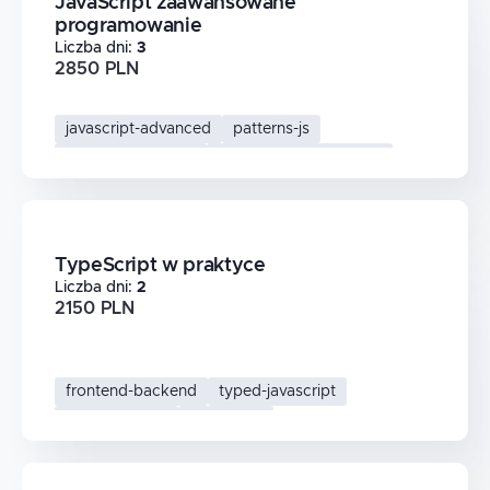
JavaScript zaawansowane
programowanie
Liczba dni
:
3
2850 PLN
javascript-advanced
patterns-js
asynchronicznosc
frontend-development
TypeScript w praktyce
Liczba dni
:
2
2150 PLN
frontend-backend
typed-javascript
scalable-code
typescript