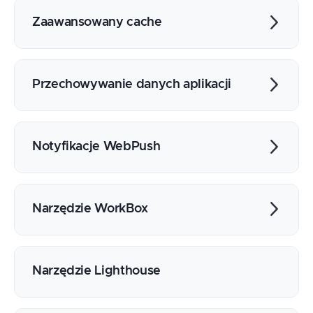
Cache API
Wsparcie przeglądarek
Zaawansowany cache
Cache statyczny/precaching
Cache wielu plików
Cache na żądanie
Obsługa błędów
Offline fallback
Przechowywanie danych aplikacji
Wersjonowanie cache
Cache only, Network only i inne
Dynamiczny cache
Routing i strategie cache
LocalStorage i SessionStorage
IndexedDB
Notyfikacje WebPush
Omówienie, ważne koncepcje
Narzędzia deweloperskie
Narzędzie WorkBox
Uprawnienia
Wyświetlanie powiadomień
Omówienie możliwości
Akcje powiadomień
Konfiguracja i generowanie workera
Narzędzie Lighthouse
Subskrypcja powiadomień Push
Strategia precache
Wysyłanie powiadomień z serwera
Routing