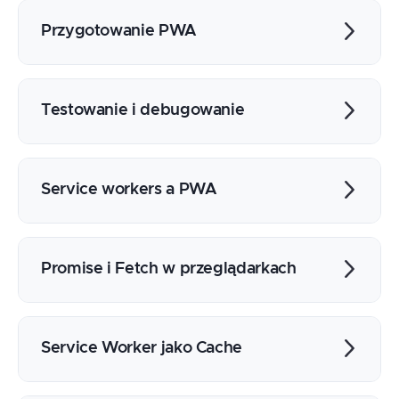
Aplikacje webowe a natywne
Aplikacje natywne a hybrydowe
Przygotowanie PWA
Progresywne aplikacje webowe - PWA
Koncepcje i zastosowanie
Plik manifestu aplikacji
Progressive Enhancement
Wsparcie przeglądarek
Testowanie i debugowanie
PWA w kontekście SPA - Single Page
Narzędzia deweloperskie
Applications
Testowanie w przeglądarce
Emulowanie urządzenia
Service workers a PWA
Testowanie na fizycznym urządzeniu
Instalacja i aktualizacja
Wprowadzenie do Service workers
Cykl życia SW
Promise i Fetch w przeglądarkach
Rejestracja workera
Zdarzenia i ich obsługa
Fetch API
Aktualizacja i aktywacja workera
Wsparcie przeglądarek i Polyfill
Service Worker jako Cache
Pozostałe zdarzenia
Obsługa CORS
Baner instalacyjny