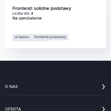
Frontend: solidne podstawy
Liczba dni
:
3
Na zamówienie
ui-basics
frontend-podstawy
web-development
O NAS
Co nas wyróżnia?
Zespół
OFERTA
Kariera