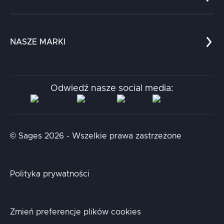
Referencje
Edukacja
Dokumenty
Dla nauki
Blog
NASZE MARKI
Chatboty
Kontakt
Kodołamacz
Stacja.it
Odwiedź nasze social media:
Aidapta
AI & NLP Day
© Sages 2026 - Wszelkie prawa zastrzeżone
Polityka prywatności
Zmień preferencje plików cookies