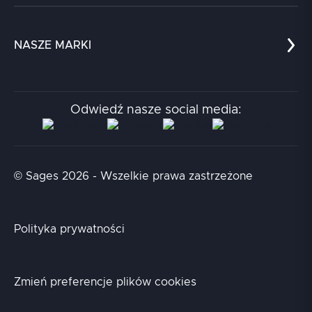
Referencje
Ten temat przerabiamy praktycznie na
Edukacja
Dokumenty
szkoleniu:
Tworzenie aplikacji z użyciem
Angular
.
Dla nauki
Blog
NASZE MARKI
Chatboty
Kontakt
Kodołamacz
Stacja.it
Odwiedź nasze social media:
Aidapta
AI & NLP Day
© Sages 2026 - Wszelkie prawa zastrzeżone
Polityka prywatności
Zmień preferencje plików cookies