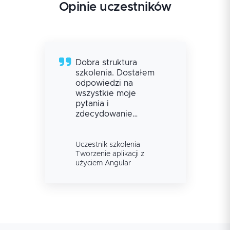
Opinie uczestników
Dobra struktura
szkolenia. Dostałem
odpowiedzi na
wszystkie moje
pytania i
zdecydowanie
podniosło ono
poziom mojej
wiedzy.
Uczestnik szkolenia
Tworzenie aplikacji z
użyciem Angular