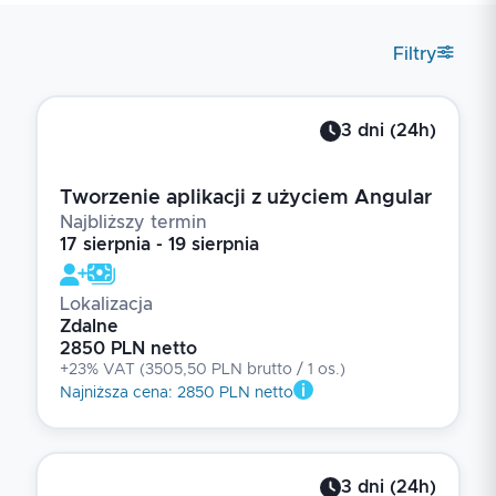
Filtry
3
dni
(
24
h)
Tworzenie aplikacji z użyciem Angular
Najbliższy termin
17 sierpnia - 19 sierpnia
Lokalizacja
Zdalne
2850 PLN netto
+23% VAT
(
3505,50 PLN brutto
/ 1
os.
)
Najniższa cena
:
2850 PLN netto
3
dni
(
24
h)