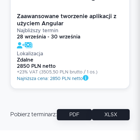
Zaawansowane tworzenie aplikacji z
użyciem Angular
Najbliższy termin
28 września - 30 września
Lokalizacja
Zdalne
2850 PLN netto
+23% VAT
(
3505,50 PLN brutto
/ 1
os.
)
Najniższa cena
:
2850 PLN netto
Pobierz terminarz
:
PDF
XLSX