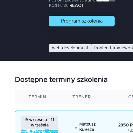
Poziom zaawansowania:
Kod kursu:
REACT
Program
szkolenia
web-development
frontend-framewor
Dostępne terminy szkolenia
TERMIN
TRENER
C
9 września - 11
Mateusz
2850 P
września
Kulesza
+2