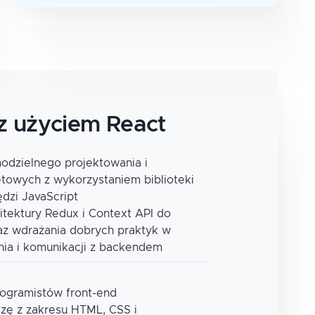
 z użyciem React
odzielnego projektowania i
etowych z wykorzystaniem biblioteki
dzi JavaScript
itektury Redux i Context API do
raz wdrażania dobrych praktyk w
ania i komunikacji z backendem
rogramistów front-end
zę z zakresu HTML, CSS i