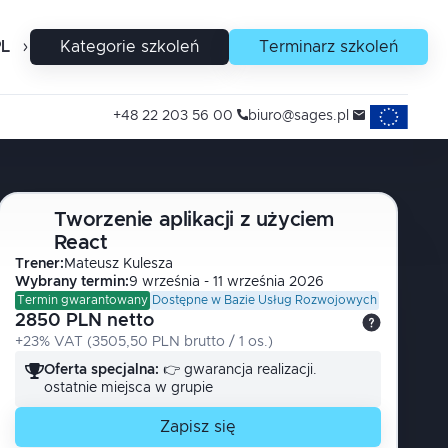
PL
EN
Kategorie szkoleń
Terminarz szkoleń
Projekty uni
+48 22 203 56 00
biuro@sages.pl
Tworzenie aplikacji z użyciem
React
Trener
:
Mateusz
Kulesza
Wybrany termin:
9 września - 11 września 2026
Termin gwarantowany
Dostępne w Bazie Usług Rozwojowych
2850 PLN netto
+23% VAT
(
3505,50 PLN brutto
/ 1
os.
)
Oferta specjalna:
👉 gwarancja realizacji.
ostatnie miejsca w grupie
Zapisz się