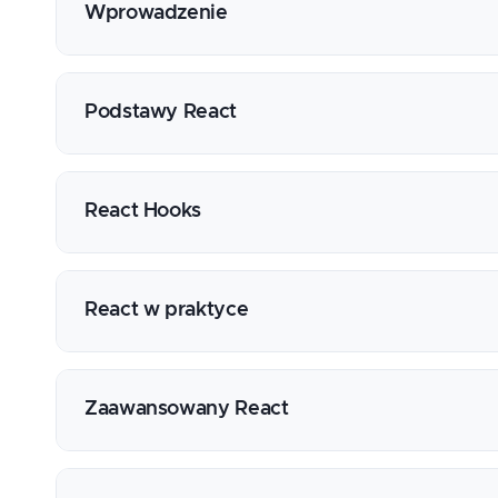
Wprowadzenie
Charakterystyka i zasada działania biblioteki
Konfiguracja środowiska i narzędzi dewelope
Podstawy React
JavaScript / TypeScript w kontekście React
Zasada działania Virtual DOM
Wprowadzenie do składni JSX
Tworzenie, konfigurowanie i renderowanie
React Hooks
Zarządzanie stanem i jego współdzielenie
Obsługa zdarzeń
Omówienie mechanizmu działania hooków
Cykl życia komponentów
Dobre praktyki Hooks i typowe pułapki
React w praktyce
Debugowanie błędów i rozwiązywanie prob
Niemutowalne zarządzanie stanem z useStat
Przykłady prawidłowego użycia useEffect w
Budowanie złożonych widoków
Praca z mutowalnym stanem z useRef - dobre
Stylowanie - przegląd rozwiązań, implemen
Zaawansowany React
Optymalizacja wydajności dzięki hookom use
Praca z formularzami
Nowe hooki React 19: useActionState, useF
Routing
use() — odczyt Promise i kontekstu podczas
Routing, Meta-Frameworki i NextJS
Dobre praktyki