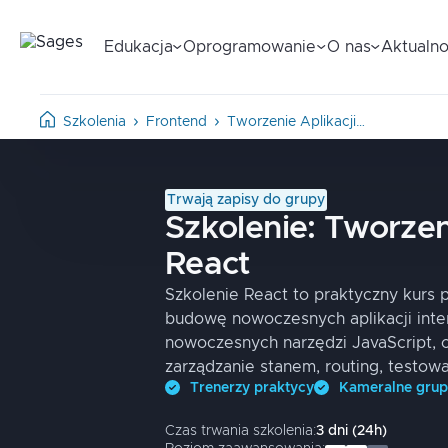
Edukacja
Oprogramowanie
O nas
Aktualno
Szkolenia
Frontend
Tworzenie Aplikacji…
Trwają zapisy do grupy
Szkolenie:
Tworzeni
React
Szkolenie React to praktyczny kurs
budowę nowoczesnych aplikacji inte
nowoczesnych narzędzi JavaScript,
zarządzanie stanem, routing, testow
Trenerzy praktycy
Kameralne gru
Czas trwania szkolenia:
3
dni
(
24
h)