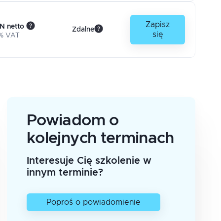
Zapisz
N netto
Zdalne
się
% VAT
Powiadom o
kolejnych terminach
Interesuje Cię szkolenie w
innym terminie?
Poproś o powiadomienie