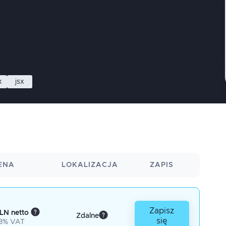
k
jsx
ENA
LOKALIZACJA
ZAPIS
Zapisz
LN netto
Zdalne
się
3% VAT