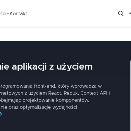
ści
Kontakt
e aplikacji z użyciem
 programowania front-end, który wprowadza w
rnetowych z użyciem React, Redux, Context API i
 obejmując projektowanie komponentów,
anie oraz optymalizację wydajności
py