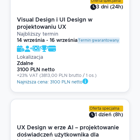
Oferta specjalna
3
dni
(
24
h)
Visual Design i UI Design w
projektowaniu UX
Najbliższy termin
14 września - 16 września
Termin gwarantowany
Lokalizacja
Zdalne
3100 PLN netto
+23% VAT
(
3813,00 PLN brutto
/ 1
os.
)
Najniższa cena
:
3100 PLN netto
Oferta specjalna
1
dzień
(
8
h)
UX Design w erze AI – projektowanie
doświadczeń użytkownika dla