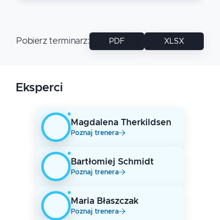
Pobierz terminarz
:
PDF
XLSX
Eksperci
Magdalena
Therkildsen
Poznaj trenera
Bartłomiej
Schmidt
Poznaj trenera
Maria
Błaszczak
Poznaj trenera