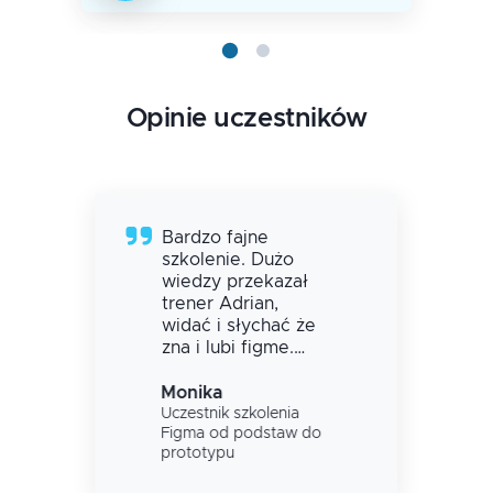
Opinie uczestników
Bardzo fajne
szkolenie. Dużo
wiedzy przekazał
trener Adrian,
widać i słychać że
zna i lubi figme.
Jedyna sugestia że
dwa dni szkolenia
Monika
to troszkę za mało
Uczestnik szkolenia
Figma od podstaw do
żeby przejść przez
prototypu
przykłady realnych
potrzeb klientów.