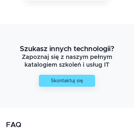
Przez takie
praktyczne
zastosowania
rozwiązań w firmie.
Myślę że dodanie
kolejnego dnia.
Nawet na Q&A
byłoby super
Szukasz innych technologii?
rozwiązaniem i
zamknięciem
Zapoznaj się z naszym pełnym
całości. b
katalogiem szkoleń i usług IT
Skontaktuj się
FAQ