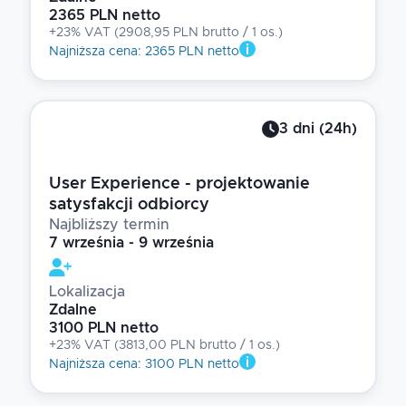
2365 PLN netto
+23% VAT
(
2908,95 PLN brutto
/ 1
os.
)
Najniższa cena
:
2365 PLN netto
3
dni
(
24
h)
User Experience - projektowanie
satysfakcji odbiorcy
Najbliższy termin
7 września - 9 września
Lokalizacja
Zdalne
3100 PLN netto
+23% VAT
(
3813,00 PLN brutto
/ 1
os.
)
Najniższa cena
:
3100 PLN netto