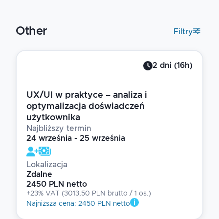
Other
Filtry
2
dni
(
16
h)
UX/UI w praktyce – analiza i
optymalizacja doświadczeń
użytkownika
Najbliższy termin
24 września - 25 września
Lokalizacja
Zdalne
2450 PLN netto
+23% VAT
(
3013,50 PLN brutto
/ 1
os.
)
Najniższa cena
:
2450 PLN netto