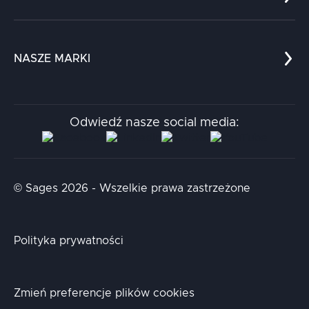
niezrozumiałej nawigacji.
Referencje
Ten temat przerabiamy praktycznie na
Edukacja
szkoleniu:
Dokumenty
Krytyczne myślenie w
projektowaniu UX (UX/KRM)
.
Dla nauki
Blog
NASZE MARKI
Chatboty
Kontakt
Kodołamacz
Stacja.it
Odwiedź nasze social media:
Aidapta
AI & NLP Day
© Sages 2026 - Wszelkie prawa zastrzeżone
Polityka prywatności
Zmień preferencje plików cookies