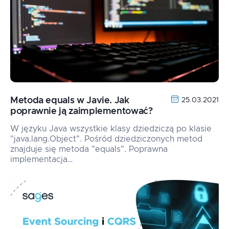
Metoda equals w Javie. Jak
25.03.2021
poprawnie ją zaimplementować?
W języku Java wszystkie klasy dziedziczą po klasie
"java.lang.Object". Pośród dziedziczonych metod
znajduje się metoda "equals". Poprawna
implementacja…