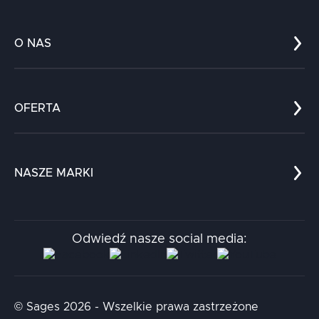
O NAS
Co nas wyróżnia?
Zespół
OFERTA
Kariera
Referencje
Edukacja
Dokumenty
Dla nauki
Blog
NASZE MARKI
Chatboty
Kontakt
Kodołamacz
Stacja.it
Odwiedź nasze social media:
Aidapta
AI & NLP Day
© Sages 2026 - Wszelkie prawa zastrzeżone