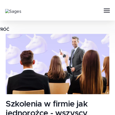
RÓĆ
Szkolenia w firmie jak
jednorożce - wszyscy