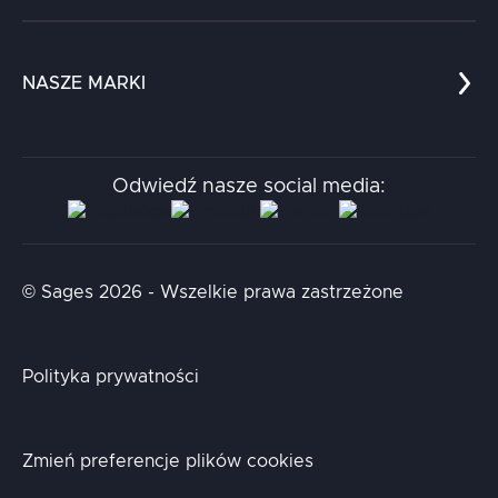
Referencje
Edukacja
Dokumenty
Dla nauki
Blog
NASZE MARKI
Chatboty
Kontakt
Kodołamacz
Stacja.it
Odwiedź nasze social media:
Aidapta
AI & NLP Day
© Sages 2026 - Wszelkie prawa zastrzeżone
Polityka prywatności
Zmień preferencje plików cookies