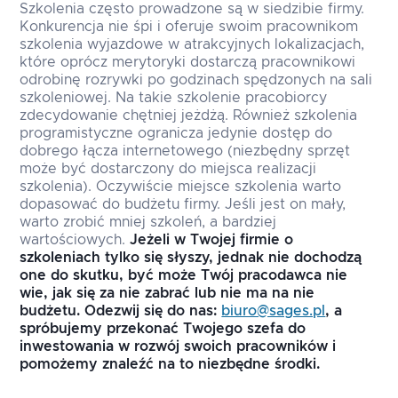
Szkolenia często prowadzone są w siedzibie firmy.
Konkurencja nie śpi i oferuje swoim pracownikom
szkolenia wyjazdowe w atrakcyjnych lokalizacjach,
które oprócz merytoryki dostarczą pracownikowi
odrobinę rozrywki po godzinach spędzonych na sali
szkoleniowej. Na takie szkolenie pracobiorcy
zdecydowanie chętniej jeżdżą. Również szkolenia
programistyczne ogranicza jedynie dostęp do
dobrego łącza internetowego (niezbędny sprzęt
może być dostarczony do miejsca realizacji
szkolenia). Oczywiście miejsce szkolenia warto
dopasować do budżetu firmy. Jeśli jest on mały,
warto zrobić mniej szkoleń, a bardziej
wartościowych.
Jeżeli w Twojej firmie o
szkoleniach tylko się słyszy, jednak nie dochodzą
one do skutku, być może Twój pracodawca nie
wie, jak się za nie zabrać lub nie ma na nie
budżetu. Odezwij się do nas:
biuro@sages.pl
, a
spróbujemy przekonać Twojego szefa do
inwestowania w rozwój swoich pracowników i
pomożemy znaleźć na to niezbędne środki.