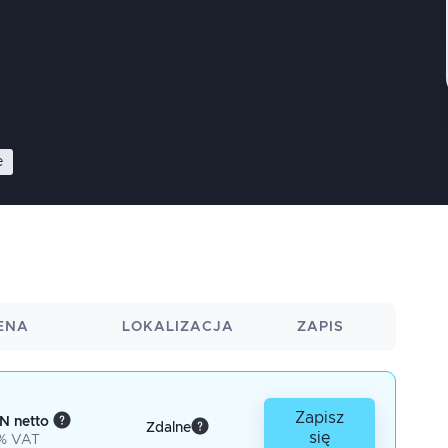
e
ENA
LOKALIZACJA
ZAPIS
Zapisz
N netto
Zdalne
się
% VAT