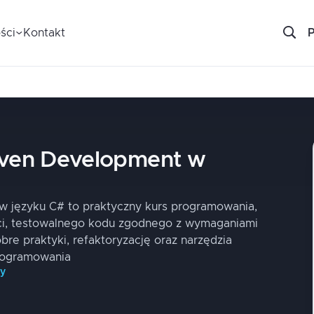
ści
Kontakt
iven Development w
w języku C# to praktyczny kurs programowania,
ści, testowalnego kodu zgodnego z wymaganiami
re praktyki, refaktoryzację oraz narzędzia
rogramowania
py