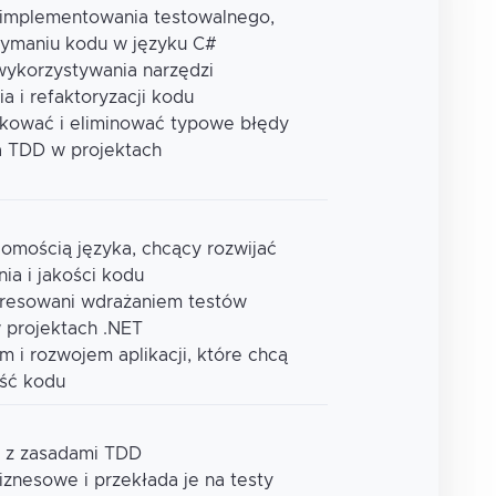
i implementowania testowalnego,
zymaniu kodu w języku C#
wykorzystywania narzędzi
a i refaktoryzacji kodu
fikować i eliminować typowe błędy
a TDD w projektach
jomością języka, chcący rozwijać
ia i jakości kodu
eresowani wdrażaniem testów
 projektach .NET
 i rozwojem aplikacji, które chcą
ość kodu
y z zasadami TDD
iznesowe i przekłada je na testy