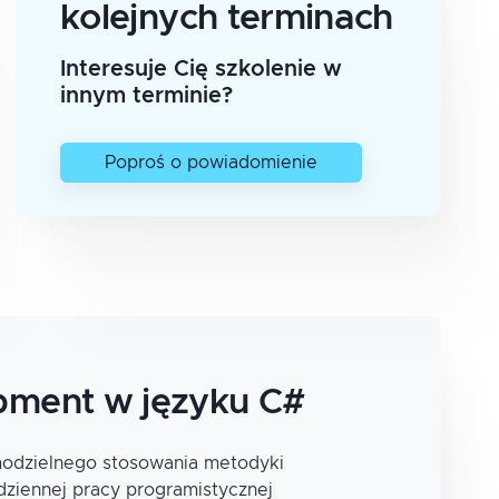
kolejnych terminach
Interesuje Cię szkolenie w
innym terminie?
Poproś o powiadomienie
pment w języku C#
modzielnego stosowania metodyki
ziennej pracy programistycznej