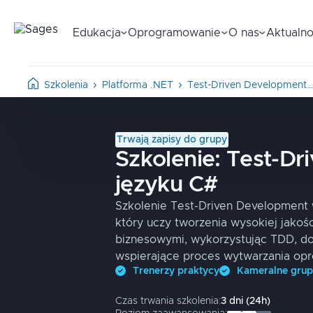
Edukacja
Oprogramowanie
O nas
Aktualno
Szkolenia
Platforma .NET
Test-Driven Development…
Trwają zapisy do grupy
Szkolenie:
Test-Dr
języku C#
Szkolenie Test-Driven Development 
który uczy tworzenia wysokiej jako
biznesowymi, wykorzystując TDD, dob
wspierające proces wytwarzania op
Trenerzy praktycy
Kameralne gru
Czas trwania szkolenia:
3
dni
(
24
h)