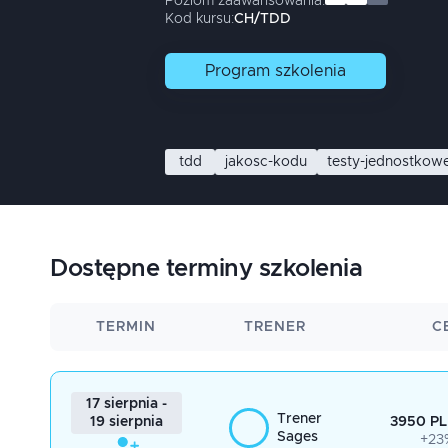
Poziom zaawansowania:
Kod kursu:
CH/TDD
Program
szkolenia
tdd
jakosc-kodu
testy-jednostkow
Dostępne terminy szkolenia
TERMIN
TRENER
C
17 sierpnia -
Trener
3950 PL
19 sierpnia
Sages
+23