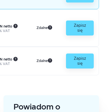
Zapisz
N netto
Zdalne
się
% VAT
Zapisz
N netto
Zdalne
się
% VAT
Powiadom o