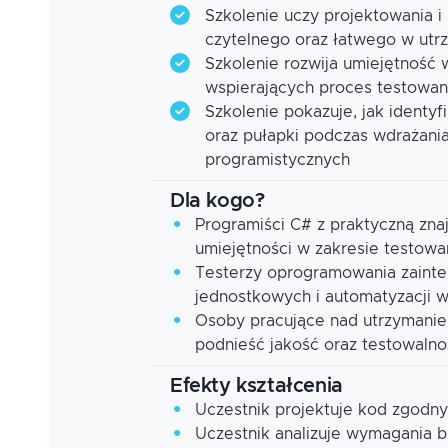
Szkolenie uczy projektowania 
czytelnego oraz łatwego w utr
Szkolenie rozwija umiejętność 
wspierających proces testowani
Szkolenie pokazuje, jak identy
oraz pułapki podczas wdrażani
programistycznych
Dla kogo?
Programiści C# z praktyczną zna
umiejętności w zakresie testowan
Testerzy oprogramowania zaint
jednostkowych i automatyzacji w
Osoby pracujące nad utrzymaniem
podnieść jakość oraz testowaln
Efekty kształcenia
Uczestnik projektuje kod zgodn
Uczestnik analizuje wymagania b