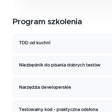
Program
szkolenia
TDD od kuchni
Historia
Idea
Niezbędnik do pisania dobrych testów
Ciemna strona TDD
Co i jak testować?
Nazwa testu, klucz do sukcesu
Red-green-refactor
Narzędzia developerskie
F.I.R.S.T
Dubler - mock, fake, stub
Visual Studio i jego możliwości
Pułapki w stosowaniu TDD
ReSharper
Testowalny kod - praktyczna odsłona
Generatory danych testowych