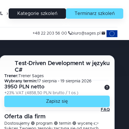
PL
EN
Kategorie szkoleń
Terminarz szkoleń
Projekty uni
+48 22 203 56 00
biuro@sages.pl
Test-Driven Development w języku
C#
Trener
:
Trener Sages
Wybrany termin:
17 sierpnia - 19 sierpnia 2026
3950 PLN netto
+23% VAT
(
4858,50 PLN brutto
/ 1
os.
)
Zapisz się
FAQ
Oferta dla firm
Dostosujemy 🔵 program 🔵 termin 🔵 wycenę 👉
Sukces Twojego zespołu zaczyna się od naszych