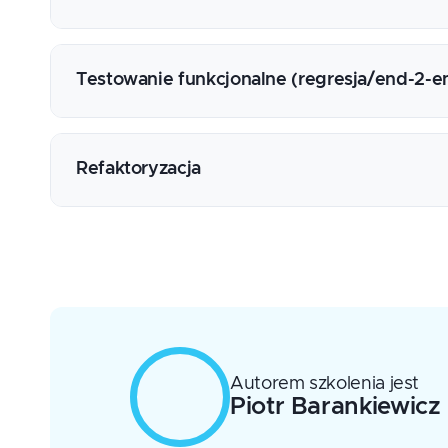
Silnik testów jednostkowych (np.: MsTest, NU
Generator dublerów (np.: Moq, NSubstitution
Trudno testowalny kod - co to znaczy?
Weryfikacja poprawności (np.: FluentAsserio
Oczekuj zamiast tworzyć (DI)
Testowanie funkcjonalne (regresja/end-2-e
Pokrycie kodu testami (Code Coverage)
SOLID - fundament dobrego kodu
Techniki dublowania zależności
Testowanie adaptacyjne
Testowanie funkcjonalne (end-to-end)
Refaktoryzacja
Automatyzacja testów funkcjonalnych
Techniki przydatne w TDD
Usuwanie redundancji w kodzie
Code Smell - indentyfikacja, usuwanie
Refaktoryzacja do wzorców projektowych
Praca z kodem odziedziczonym (legacy code
Autorem szkolenia jest
Piotr
Barankiewicz