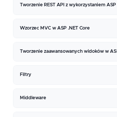
Konfiguracja usług
Tworzenie REST API z wykorzystaniem ASP
Obsługa kontenera IoC
Wprowadzenie do protokołu http oraz wzor
Tworzenie kontrolerów REST API
Wzorzec MVC w ASP .NET Core
Metody zwracania danych z kontrolerów ASP
Statusy http odpowiedzi
Omówienie sposobów renderowania widoków 
Atrybuty konfigurujące kontrolery i akacje
Renderowanie widoku po stronie klienta vs
Tworzenie zaawansowanych widoków w ASP
ModelState i obsługa JSON Patch
Wprowadzenie do składni Razor
Zmiana formatowania odpowiedzi
Tworzenie Razor Pages
Layout i partial view
Tworzenie kontrolerów MVC
System tworzenia layoutów
Filtry
Widoki częściowe (partial views)
Tworzenie własnych funkcji Razor
Rola filtrów kontrolera
Tworzenie własnych Tag Helpers
Rodzaje filtrów
Middleware
Definiowanie filtrów
Filtry lokalne i globalne
Czym jest middleware?