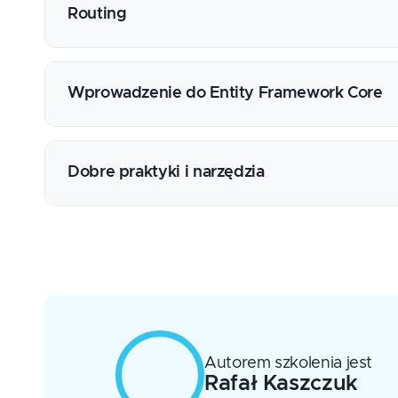
Potok zapytania i odpowiedzi
Routing
Przykładowe wbudowane middleware
Tworzenie własnych middleware
Zasada działania routingu
Tworzenie własnych reguł routingu
Wprowadzenie do Entity Framework Core
Route template
Deklaracje endpointów
Narzędzia ORM
Transformacja parametrów
Zasada działania Entity Framework Core
Dobre praktyki i narzędzia
Model First vs DataBase First
Atrybuty mapowania modelu
Wersjonowanie API
Dostęp do danych z wykorzystaniem operat
Swagger
Cachowanie odpowiedzi
Asynchroniczne akcje kontrolera
Autorem szkolenia jest
Rafał
Kaszczuk