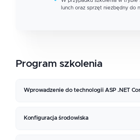
W przypadku szkolenia w trybie
lunch oraz sprzęt niezbędny do 
Program
szkolenia
Wprowadzenie do technologii ASP .NET Co
Historia rozwoju technologii ASP .NET
Założenia ASP .NET Core
Konfiguracja środowiska
Różnice pomiędzy .NET Framework a .NET C
Ujednolicone środowisko ASP MVC oraz We
WebApplication Builder
Sposoby hostowania aplikacji ASP .NET Core