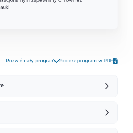
 stacjonarnym zapewnimy Ci również
nauki
Rozwiń cały program
Pobierz program w PDF
re
ore
bAPI w ASP .NET Core