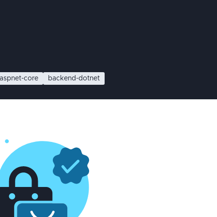
aspnet-core
backend-dotnet