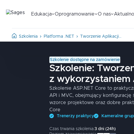
Edukacja
Oprogramowanie
O nas
Aktualno
Szkolenia
Platforma .NET
Tworzenie Aplikacji…
Szkolenie dostępne na zamówienie
Szkolenie:
Tworzeni
z wykorzystaniem
Szkolenie ASP.NET Core to praktycz
API i MVC, obejmujący konfigurację 
wzorce projektowe oraz dobre prak
Core
Trenerzy praktycy
Kameralne gru
Czas trwania szkolenia:
3
dni
(
24
h)