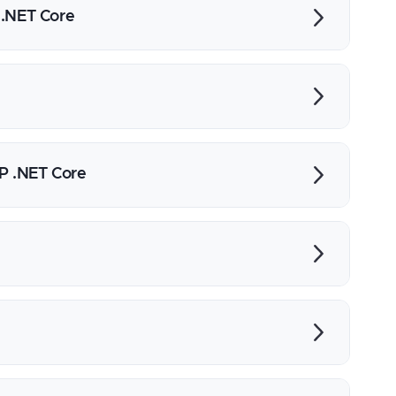
 .NET Core
ca REST
 .NET Core
(Razor Pages, MVC, Blazor)
 wykonywanie tego na serwerze
 .NET Core