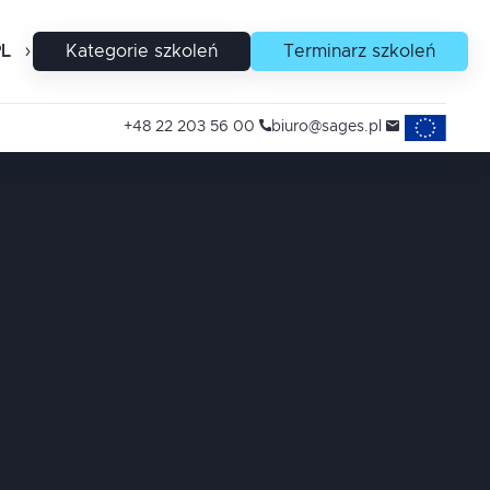
PL
EN
Kategorie szkoleń
Terminarz szkoleń
Projekty uni
+48 22 203 56 00
biuro@sages.pl