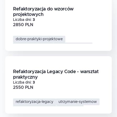
Refaktoryzacja do wzorców
projektowych
Liczba dni
:
3
2850 PLN
dobre-praktyki-projektowe
refaktoryzacja-kodu
wzorce-projektowe
architektura-oprogramowania
Refaktoryzacja Legacy Code - warsztat
praktyczny
Liczba dni
:
3
2550 PLN
refaktoryzacja-legacy
utrzymanie-systemow
modernizacja-aplikacji
legacy-code