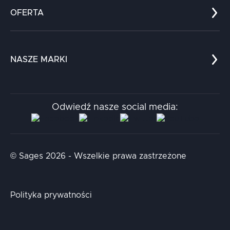
Zespół
OFERTA
Kariera
Referencje
Edukacja
Dokumenty
Dla nauki
Blog
NASZE MARKI
Chatboty
Kontakt
Kodołamacz
Stacja.it
Odwiedź nasze social media:
Aidapta
AI & NLP Day
© Sages 2026 - Wszelkie prawa zastrzeżone
Polityka prywatności