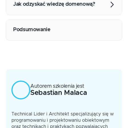
Query
Jak odzyskać wiedzę domenową?
Adapter jako sposób enkapsulacji
Korzyści z wprowadzenia Value Objects
Definiowanie Factory
Podsumowanie
Wprowadzanie Agregatów i Encji
Separacja kodu za pomocą wzorca
Repository
Wizualizacja spójności biznesowej dzięki
Domain Service
Definiowanie procesu z wykorzystaniem
Domain Event
Autorem szkolenia jest
Sebastian
Malaca
Technical Lider i Architekt specjalizujący się w
programowaniu i projektowaniu obiektowym
oraz technikach i praktykach pozwalających