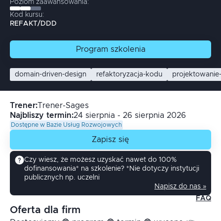
Poziom zaawansowania:
Kod kursu:
REFAKT/DDD
Program
szkolenia
domain-driven-design
refaktoryzacja-kodu
projektowani
Trener
:
Trener-Sages
Najbliszy termin:
24 sierpnia - 26 sierpnia 2026
Dostępne w Bazie Usług Rozwojowych
Zapisz się
Czy wiesz, że możesz uzyskać nawet do 100%
dofinansowania* na szkolenie? *Nie dotyczy instytucji
publicznych np. uczelni
Napisz do nas »
FAQ
Oferta dla firm