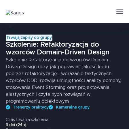
Trwają zapisy do grupy
Szkolenie:
Refaktoryzacja do
wzorców Domain-Driven Design
Szkolenie Refaktoryzacja do wzorców Domain-
Driven Design uczy, jak poprawiać jakość kodu
poprzez refaktoryzację i wdrażanie taktycznych
wzorców DDD, rozwija umiejętności analizy domeny,
stosowania Event Storming oraz projektowania
elastycznych i czytelnych rozwiązań w
programowaniu obiektowym
Trenerzy praktycy
Kameralne grupy
Czas trwania szkolenia:
3
dni
(
24
h)