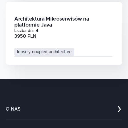
Architektura Mikroserwisów na
platformie Java
Liczba dni
:
4
3950 PLN
loosely-coupled-architecture
framework-quarkus
mikroserwisy-architektura
quarkus-java
O NAS
Co nas wyróżnia?