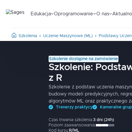
Edukacja
Oprogramowanie
O nas
Aktualno
Szkolenia
Uczenie Maszynowe (ML)
Podstawy Uczen
Szkolenie dostępne na zamówienie
Szkolenie:
Podsta
z R
Szkolenie z podstaw uczenia maszy
budowy modeli predykcyjnych, regresj
algorytmów ML oraz praktycznego za
Trenerzy praktycy
Kameralne gru
Czas trwania szkolenia:
3
dni
(
24
h)
Poziom zaawansowania:
Kod kursu:
R/ML