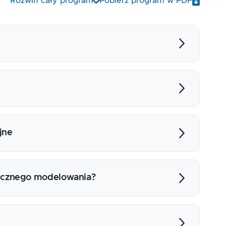
Rozwiń cały program
Pobierz program w PDF
ć?
ie modelu
jne
ie modelu
sycznego modelowania?
e