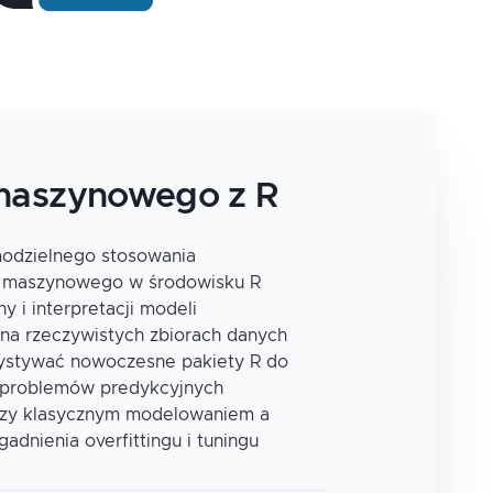
maszynowego z R
modzielnego stosowania
a maszynowego w środowisku R
 i interpretacji modeli
h na rzeczywistych zbiorach danych
zystywać nowoczesne pakiety R do
a problemów predykcyjnych
dzy klasycznym modelowaniem a
dnienia overfittingu i tuningu