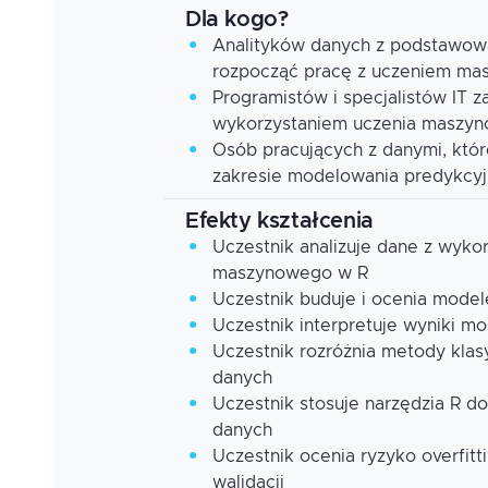
Dla kogo?
Analityków danych z podstawową
rozpocząć pracę z uczeniem m
Programistów i specjalistów IT 
wykorzystaniem uczenia maszyn
Osób pracujących z danymi, któ
zakresie modelowania predykcyjn
Efekty kształcenia
Uczestnik analizuje dane z wyko
maszynowego w R
Uczestnik buduje i ocenia modele
Uczestnik interpretuje wyniki mod
Uczestnik rozróżnia metody kla
danych
Uczestnik stosuje narzędzia R d
danych
Uczestnik ocenia ryzyko overfit
walidacji