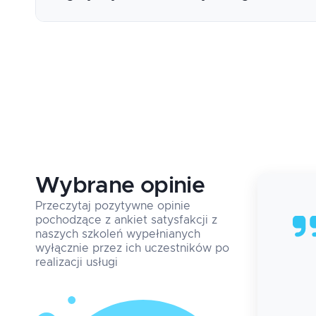
Nadmierne dopasowanie (overfitting)
Poszukiwanie hiperparametrów (tuning)
Naiwny klasyfikator bayesowski
Metoda k najbliższych sąsiadów
Drzewo decyzyjne
Las losowy
Wybrane opinie
17.07.2026
Przeczytaj pozytywne opinie
Marcin
Matyszkowicz
, Samsung
pochodzące z ankiet satysfakcji z
Electronics Polska
naszych szkoleń wypełnianych
wyłącznie przez ich uczestników po
Super interaakcja z prowadzącym, na luzie a
realizacji usługi
bardzo merytorycznie