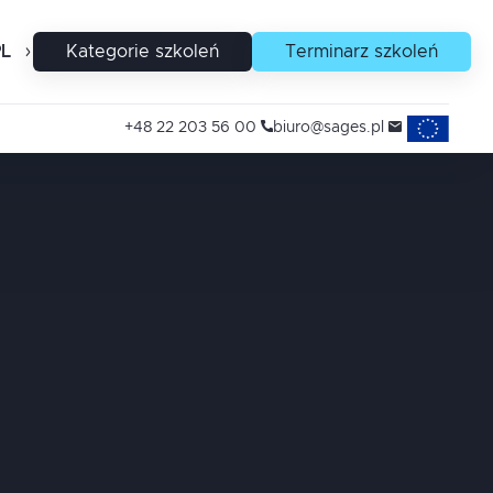
PL
EN
Kategorie szkoleń
Terminarz szkoleń
Projekty uni
+48 22 203 56 00
biuro@sages.pl