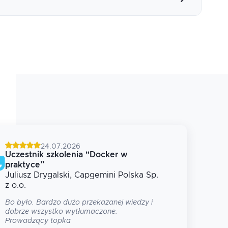
24.07.2026
Uczestnik szkolenia
“
Docker w
Uczes
praktyce
”
syste
Juliusz
Drygalski
, Capgemini Polska Sp.
Micha
z o.o.
Ogólni
skonde
Bo było. Bardzo dużo przekazanej wiedzy i
na więc
dobrze wszystko wytłumaczone.
Prowadzący topka