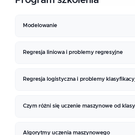
Program
szkolenia
Modelowanie
Na czym polega modelowanie i po co to robi
Prognozowanie, wyjaśnianie, przyczynowość
Regresja liniowa i problemy regresyjne
Interpretacja współczynników i podsumowan
Jak wykorzystać reszty?
Regresja logistyczna i problemy klasyfikacy
Zależności nieliniowe i interakcje
Współliniowość
Interpretacja współczynników i podsumowan
Jak podsumować model?
Czym różni się uczenie maszynowe od kla
Macierz błędów
Czułość i swoistość, precyzja i recall
Podział na zbiór treningowy i testowy
Pole pod krzywą ROC (AUC)
Podejście parametrycznie i nieparametryczn
Algorytmy uczenia maszynowego